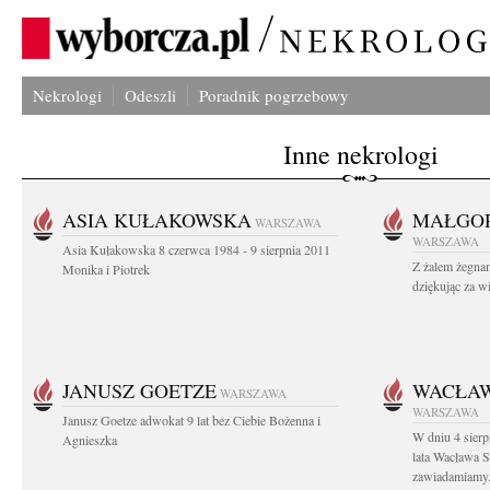
Nekrologi
Odeszli
Poradnik pogrzebowy
Inne nekrologi
ASIA KUŁAKOWSKA
MAŁGOR
WARSZAWA
WARSZAWA
Asia Kułakowska 8 czerwca 1984 - 9 sierpnia 2011
Z żalem żegnam
Monika i Piotrek
dziękując za w
JANUSZ GOETZE
WACŁAW
WARSZAWA
WARSZAWA
Janusz Goetze adwokat 9 lat bez Ciebie Bożenna i
W dniu 4 sier
Agnieszka
lata Wacława 
zawiadamiamy.