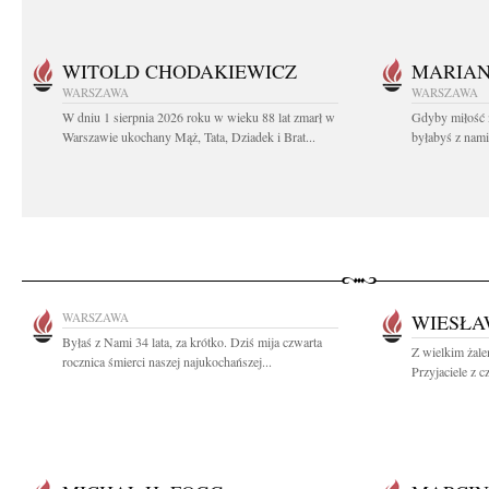
WITOLD CHODAKIEWICZ
MARIA
WARSZAWA
WARSZAWA
W dniu 1 sierpnia 2026 roku w wieku 88 lat zmarł w
Gdyby miłość 
Warszawie ukochany Mąż, Tata, Dziadek i Brat...
byłabyś z nami 
WARSZAWA
WIESŁA
Byłaś z Nami 34 lata, za krótko. Dziś mija czwarta
Z wielkim żal
rocznica śmierci naszej najukochańszej...
Przyjaciele z 