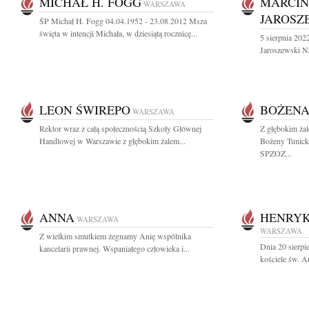
MICHAŁ H. FOGG
MARCIN
WARSZAWA
JAROSZ
ŚP Michał H. Fogg 04.04.1952 - 23.08.2012 Msza
święta w intencji Michała, w dziesiątą rocznicę...
5 sierpnia 202
Jaroszewski Na
LEON ŚWIREPO
BOŻENA
WARSZAWA
Rektor wraz z całą społecznością Szkoły Głównej
Z głębokim ża
Handlowej w Warszawie z głębokim żalem...
Bożeny Tunicki
SPZOZ...
ANNA
HENRYK
WARSZAWA
WARSZAWA
Z wielkim smutkiem żegnamy Anię wspólnika
Dnia 20 sierpi
kancelarii prawnej. Wspaniałego człowieka i...
kościele św. A