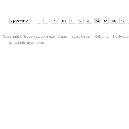
« poprzednie
1
...
59
60
61
62
63
64
65
66
67
»
Copyright © Wyborcza sp. z o.o.
O nas
Staże u nas
Reklama
Polityka 
Ustawienia prywatności