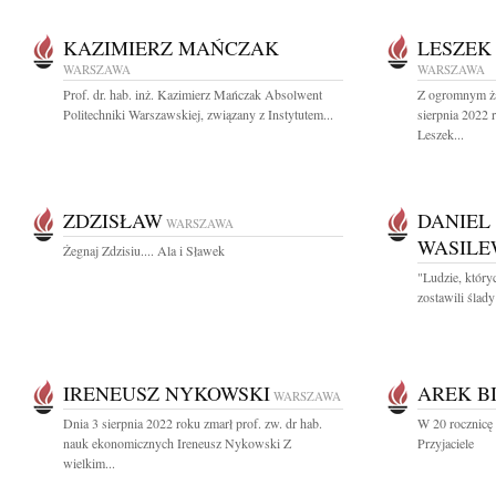
KAZIMIERZ MAŃCZAK
LESZEK
WARSZAWA
WARSZAWA
Prof. dr. hab. inż. Kazimierz Mańczak Absolwent
Z ogromnym ża
Politechniki Warszawskiej, związany z Instytutem...
sierpnia 2022 
Leszek...
ZDZISŁAW
DANIEL
WARSZAWA
WASILE
Żegnaj Zdzisiu.... Ala i Sławek
"Ludzie, który
zostawili ślad
IRENEUSZ NYKOWSKI
AREK B
WARSZAWA
Dnia 3 sierpnia 2022 roku zmarł prof. zw. dr hab.
W 20 rocznicę
nauk ekonomicznych Ireneusz Nykowski Z
Przyjaciele
wielkim...