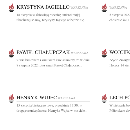
KRYSTYNA JAGIEŁŁO
WARSZAWA
WARSZAWA
18 sierpnia w dziewiątą rocznicę śmierci mojej
5 sierpnia 202
ukochanej Mamy, Krystyny Jagiełło odbędzie się...
cholernie żal,
PAWEŁ CHAŁUPCZAK
WOJCIE
WARSZAWA
Z wielkim żalem i smutkiem zawiadamimy, że w dniu
"Życie Zmarłyc
8 sierpnia 2022 roku zmarł Paweł Chałupczak...
Horacy 14 sierp
HENRYK WUJEC
LECH P
WARSZAWA
15 sierpnia bieżącego roku, o godzinie 17.30, w
W piętnastą bo
drugą rocznicę śmierci Henryka Wujca w kościele...
Półtoraka o ch