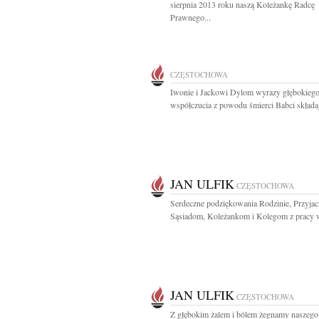
sierpnia 2013 roku naszą Koleżankę Radcę
Prawnego...
CZĘSTOCHOWA
Iwonie i Jackowi Dylom wyrazy głębokieg
współczucia z powodu śmierci Babci składaj
JAN ULFIK
CZĘSTOCHOWA
Serdeczne podziękowania Rodzinie, Przyjac
Sąsiadom, Koleżankom i Kolegom z pracy w
JAN ULFIK
CZĘSTOCHOWA
Z głębokim żalem i bólem żegnamy naszego