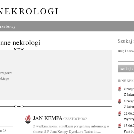
grzebowy
Inne nekrologi
Szukaj
Imię i naz
Grzegorza
skiego
INNE NE
Grzego
Z żale
Grzego
Z żale
22.06
JAN KEMPA
CZĘSTOCHOWA
Wyrazy
15.06
Z wielkim żalem i smutkiem przyjęliśmy informację o
u 28
Pani J
śmierci Ś.P Jana Kempy Dyrektora Teatru im....