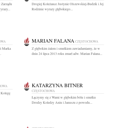
 Zarządu
Drogiej Koleżance Justynie Olszewskiej-Budzik i Jej
razy...
Rodzinie wyrazy głębokiego...
MARIAN FALANA
OWA
CZĘSTOCHOWA
ci Marka
Z głębokim żalem i smutkiem zawiadamiamy, że w
.
dniu 24 lipca 2013 roku zmarł adw. Marian Falana...
KATARZYNA BITNER
HOWA
CZĘSTOCHOWA
 Kolegę
Łączymy się z Wami w głębokim bólu i smutku
Drodzy Koledzy Aniu i Januszu z powodu...