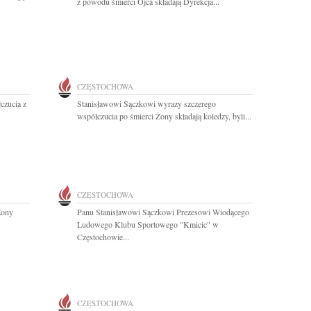
z powodu śmierci Ojca składają Dyrekcja...
CZĘSTOCHOWA
czucia z
Stanisławowi Sączkowi wyrazy szczerego
współczucia po śmierci Żony składają koledzy, byli...
CZĘSTOCHOWA
Żony
Panu Stanisławowi Sączkowi Prezesowi Wiodącego
Ludowego Klubu Sportowego "Kmicic" w
Częstochowie...
CZĘSTOCHOWA