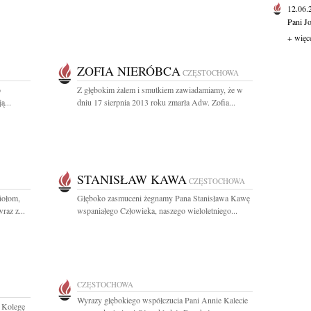
12.06
Pani J
+ więc
ZOFIA NIERÓBCA
CZĘSTOCHOWA
o
Z głębokim żalem i smutkiem zawiadamiamy, że w
ą...
dniu 17 sierpnia 2013 roku zmarła Adw. Zofia...
STANISŁAW KAWA
CZĘSTOCHOWA
iołom,
Głęboko zasmuceni żegnamy Pana Stanisława Kawę
raz z...
wspaniałego Człowieka, naszego wieloletniego...
CZĘSTOCHOWA
Wyrazy głębokiego współczucia Pani Annie Kalecie
 Kolegę