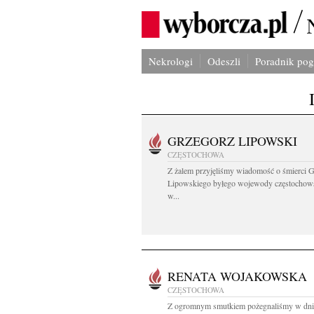
Nekrologi
Odeszli
Poradnik po
GRZEGORZ LIPOWSKI
CZĘSTOCHOWA
Z żalem przyjęliśmy wiadomość o śmierci 
Lipowskiego byłego wojewody częstochow
w...
RENATA WOJAKOWSKA
CZĘSTOCHOWA
Z ogromnym smutkiem pożegnaliśmy w dni