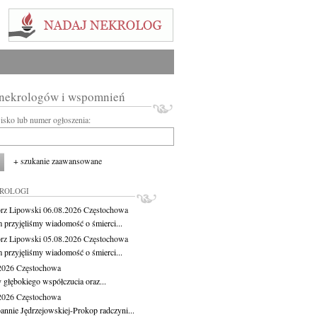
 nekrologów i wspomnień
wisko lub numer ogłoszenia:
+ szukanie zaawansowane
KROLOGI
rz Lipowski
06.08.2026
Częstochowa
m przyjęliśmy wiadomość o śmierci...
rz Lipowski
05.08.2026
Częstochowa
m przyjęliśmy wiadomość o śmierci...
.2026
Częstochowa
 głębokiego współczucia oraz...
.2026
Częstochowa
oannie Jędrzejowskiej-Prokop radczyni...