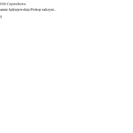
.2026
Częstochowa
oannie Jędrzejowskiej-Prokop radczyni...
ej