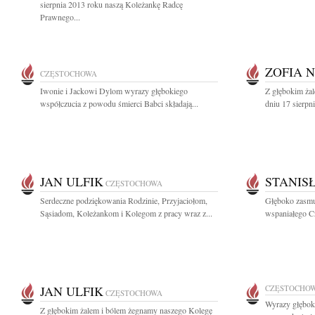
sierpnia 2013 roku naszą Koleżankę Radcę
Prawnego...
ZOFIA 
CZĘSTOCHOWA
Iwonie i Jackowi Dylom wyrazy głębokiego
Z głębokim ża
współczucia z powodu śmierci Babci składają...
dniu 17 sierpn
JAN ULFIK
STANIS
CZĘSTOCHOWA
Serdeczne podziękowania Rodzinie, Przyjaciołom,
Głęboko zasmu
Sąsiadom, Koleżankom i Kolegom z pracy wraz z...
wspaniałego Cz
JAN ULFIK
CZĘSTOCHO
CZĘSTOCHOWA
Wyrazy głębok
Z głębokim żalem i bólem żegnamy naszego Kolegę