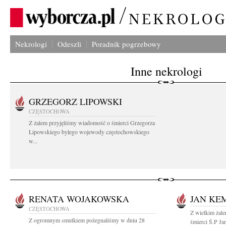
Nekrologi
Odeszli
Poradnik pogrzebowy
Inne nekrologi
GRZEGORZ LIPOWSKI
CZĘSTOCHOWA
Z żalem przyjęliśmy wiadomość o śmierci Grzegorza
Lipowskiego byłego wojewody częstochowskiego
w...
RENATA WOJAKOWSKA
JAN KE
CZĘSTOCHOWA
Z wielkim żale
Z ogromnym smutkiem pożegnaliśmy w dniu 28
śmierci Ś.P Ja