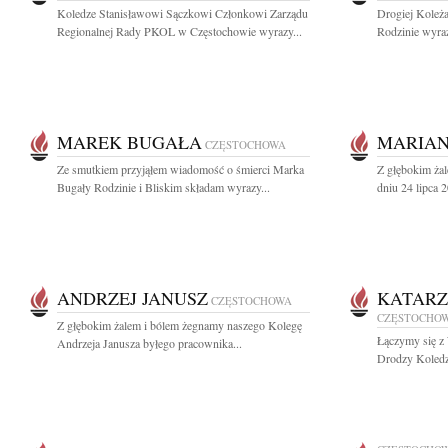
Koledze Stanisławowi Sączkowi Członkowi Zarządu
Drogiej Koleża
Regionalnej Rady PKOL w Częstochowie wyrazy...
Rodzinie wyraz
MAREK BUGAŁA
MARIAN
CZĘSTOCHOWA
Ze smutkiem przyjąłem wiadomość o śmierci Marka
Z głębokim ża
Bugały Rodzinie i Bliskim składam wyrazy...
dniu 24 lipca 
ANDRZEJ JANUSZ
KATARZ
CZĘSTOCHOWA
CZĘSTOCHO
Z głębokim żalem i bólem żegnamy naszego Kolegę
Łączymy się z
Andrzeja Janusza byłego pracownika...
Drodzy Koledz