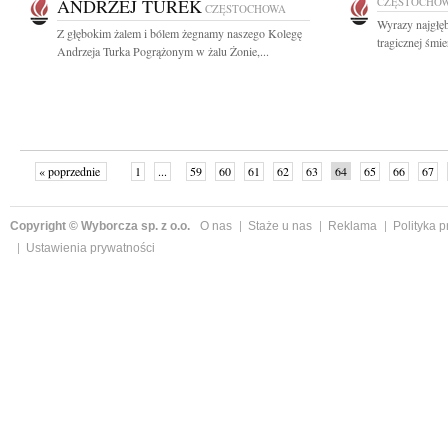
ANDRZEJ TUREK
CZĘSTOCHO
CZĘSTOCHOWA
Wyrazy najgłę
Z głębokim żalem i bólem żegnamy naszego Kolegę
tragicznej śmie
Andrzeja Turka Pogrążonym w żalu Żonie,...
« poprzednie
1
...
59
60
61
62
63
64
65
66
67
»
Copyright © Wyborcza sp. z o.o.
O nas
Staże u nas
Reklama
Polityka 
Ustawienia prywatności