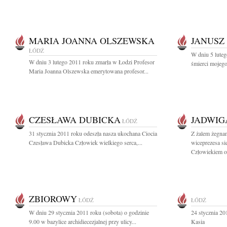
MARIA JOANNA OLSZEWSKA
JANUSZ
ŁÓDŹ
W dniu 5 luteg
W dniu 3 lutego 2011 roku zmarła w Łodzi Profesor
śmierci mojeg
Maria Joanna Olszewska emerytowana profesor...
CZESŁAWA DUBICKA
JADWIG
ŁÓDŹ
31 stycznia 2011 roku odeszła nasza ukochana Ciocia
Z żalem żegna
Czesława Dubicka Człowiek wielkiego serca,...
wiceprezesa s
Człowiekiem o.
ZBIOROWY
ŁÓDŹ
ŁÓDŹ
W dniu 29 stycznia 2011 roku (sobota) o godzinie
24 stycznia 20
9.00 w bazylice archidiecezjalnej przy ulicy...
Kasia