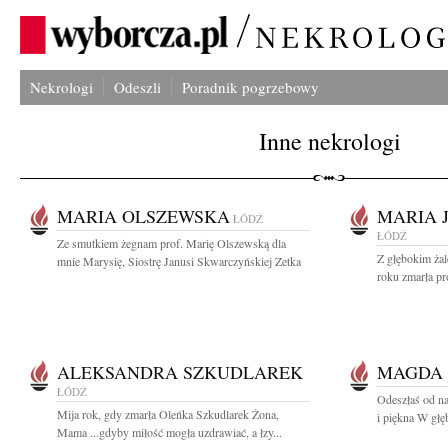
Nekrologi
Odeszli
Poradnik pogrzebowy
Inne nekrologi
MARIA OLSZEWSKA
MARIA 
ŁÓDŹ
ŁÓDŹ
Ze smutkiem żegnam prof. Marię Olszewską dla
Z głębokim ża
mnie Marysię, Siostrę Janusi Skwarczyńskiej Zetka
roku zmarła pr
ALEKSANDRA SZKUDLAREK
MAGDA 
ŁÓDŹ
Odeszłaś od na
Mija rok, gdy zmarła Oleńka Szkudlarek Żona,
i piękna W głę
Mama ...gdyby miłość mogła uzdrawiać, a łzy...