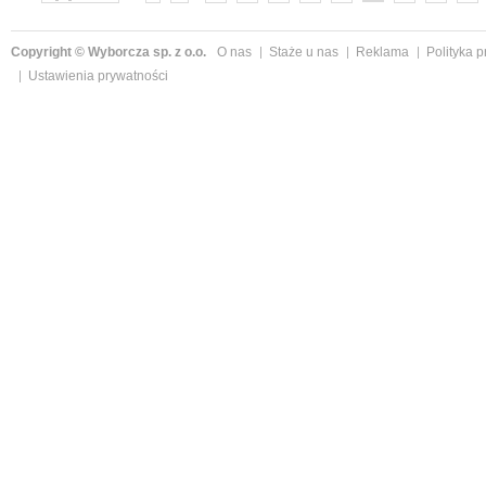
»
Copyright © Wyborcza sp. z o.o.
O nas
Staże u nas
Reklama
Polityka 
Ustawienia prywatności