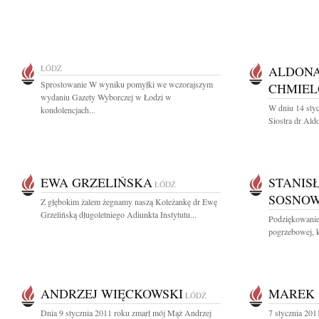
ŁÓDŹ
ALDONA
Sprostowanie W wyniku pomyłki we wczorajszym
CHMIE
wydaniu Gazety Wyborczej w Łodzi w
W dniu 14 styc
kondolencjach...
Siostra dr Ald
EWA GRZELIŃSKA
STANIS
ŁÓDŹ
SOSNO
Z głębokim żalem żegnamy naszą Koleżankę dr Ewę
Grzelińską długoletniego Adiunkta Instytutu...
Podziękowanie
pogrzebowej, k
ANDRZEJ WIĘCKOWSKI
MAREK 
ŁÓDŹ
Dnia 9 stycznia 2011 roku zmarł mój Mąż Andrzej
7 stycznia 2011