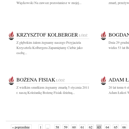
Więckowski Na zawsze pozostaniesz w mojej...
zmarł, przeżyw
KRZYSZTOF KOLBERGER
BOGDAN
ŁÓDŹ
Z głębokim żalem żegnamy naszego Przyjaciela
Dnia 29 grudni
Krzysztofa Kolbergera Zapamiętamy Ciebie jako
wieku 53 lat B
osobę...
BOŻENA FISIAK
ADAM Ł
ŁÓDŹ
Z wielkim smutkiem żegnamy zmarłą 5 stycznia 2011
20 lat temu 6 
r. naszą Koleżankę Bożenę Fisiak dzielną...
Adam Łukoś Ws
« poprzednie
1
...
58
59
60
61
62
63
64
65
66