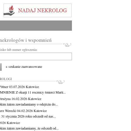
 nekrologów i wspomnień
wisko lub numer ogłoszenia:
+ szukanie zaawansowane
KROLOGI
ittner
03.07.2026
Katowice
IENIE Z okazji 11 rocznicy śmierci Marii...
Strużyna
16.02.2026
Katowice
okim żalem zawiadamiamy o odejściu do...
erz Werecki
04.02.2026
Katowice
 31 stycznia 2026 roku odszedł od nas...
.2026
Katowice
okim żalem zawiadamiamy, że odszedł od...