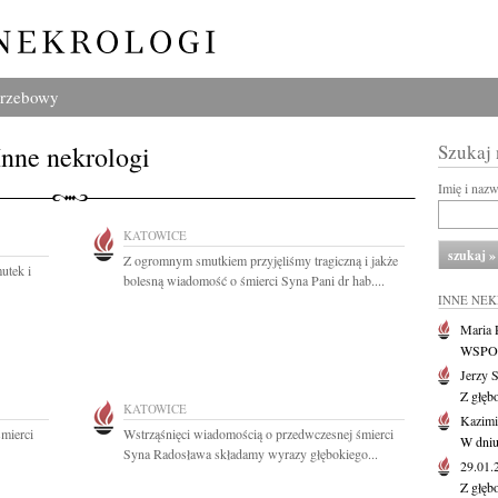
grzebowy
Inne nekrologi
Szukaj
Imię i naz
KATOWICE
Z ogromnym smutkiem przyjęliśmy tragiczną i jakże
utek i
bolesną wiadomość o śmierci Syna Pani dr hab....
INNE NE
Maria P
WSPOMN
Jerzy 
Z głęb
KATOWICE
Kazimi
mierci
Wstrząśnięci wiadomością o przedwczesnej śmierci
W dniu
Syna Radosława składamy wyrazy głębokiego...
29.01
Z głęb