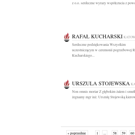
z o.o. serdeczne wyrazy współczucia z powo
RAFAŁ KUCHARSKI
KATOW
Serdeczne podziękowania Wszystkim
uczestniczącym w ceremonii pogrzebowej R
Kucharskiego...
URSZULA STOJEWSKA
K
Non omnis moriar Z głębokim żalem i smut
żegnamy mgr inż. Urszulę Stojewską kierow
« poprzednie
1
...
58
59
60