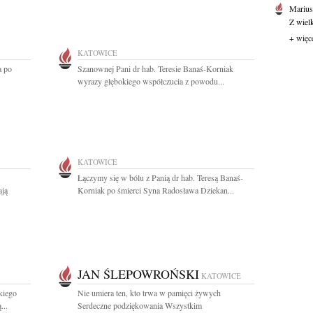
Marius
Z wiel
+ więc
KATOWICE
a po
Szanownej Pani dr hab. Teresie Banaś-Korniak
wyrazy głębokiego współczucia z powodu...
KATOWICE
Łączymy się w bólu z Panią dr hab. Teresą Banaś-
ają
Korniak po śmierci Syna Radosława Dziekan...
JAN ŚLEPOWROŃSKI
KATOWICE
kiego
Nie umiera ten, kto trwa w pamięci żywych
...
Serdeczne podziękowania Wszystkim