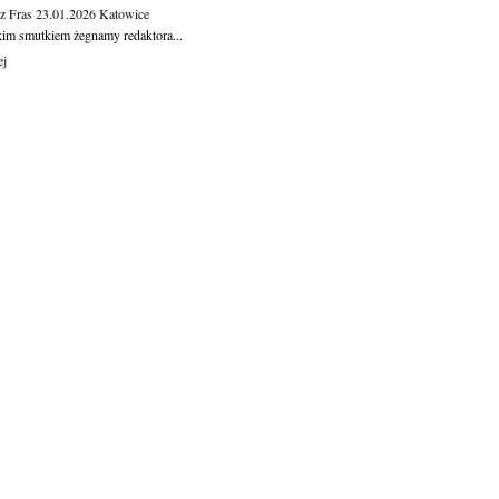
z Fras
23.01.2026
Katowice
kim smutkiem żegnamy redaktora...
ej