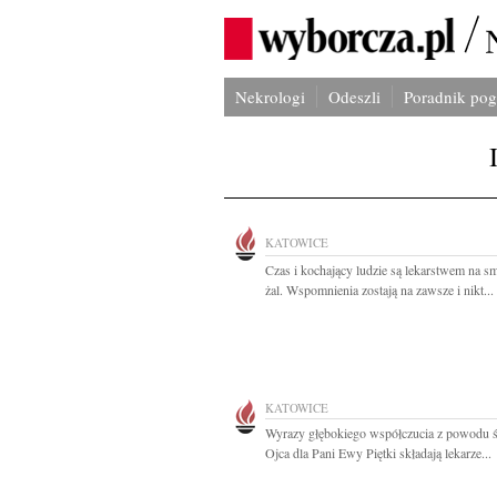
Nekrologi
Odeszli
Poradnik po
KATOWICE
Czas i kochający ludzie są lekarstwem na sm
żal. Wspomnienia zostają na zawsze i nikt...
KATOWICE
Wyrazy głębokiego współczucia z powodu ś
Ojca dla Pani Ewy Piętki składają lekarze...