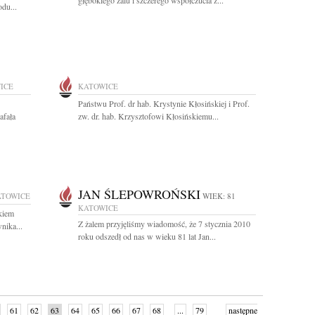
głębokiego żalu i szczerego współczucia z...
du...
ICE
KATOWICE
Państwu Prof. dr hab. Krystynie Kłosińskiej i Prof.
afała
zw. dr. hab. Krzysztofowi Kłosińskiemu...
JAN ŚLEPOWROŃSKI
ATOWICE
WIEK: 81
KATOWICE
kiem
Z żalem przyjęliśmy wiadomość, że 7 stycznia 2010
nika...
roku odszedł od nas w wieku 81 lat Jan...
61
62
63
64
65
66
67
68
...
79
następne