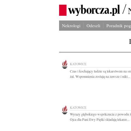
Nekrologi
Odeszli
Poradnik po
KATOWICE
Czas i kochający ludzie są lekarstwem na sm
żal. Wspomnienia zostają na zawsze i nikt...
KATOWICE
Wyrazy głębokiego współczucia z powodu ś
Ojca dla Pani Ewy Piętki składają lekarze...