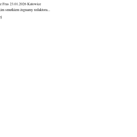
z Fras
23.01.2026
Katowice
kim smutkiem żegnamy redaktora...
ej