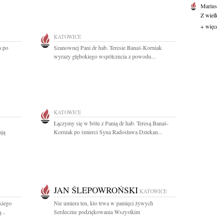
Marius
Z wiel
+ więc
KATOWICE
a po
Szanownej Pani dr hab. Teresie Banaś-Korniak
wyrazy głębokiego współczucia z powodu...
KATOWICE
Łączymy się w bólu z Panią dr hab. Teresą Banaś-
ają
Korniak po śmierci Syna Radosława Dziekan...
JAN ŚLEPOWROŃSKI
KATOWICE
kiego
Nie umiera ten, kto trwa w pamięci żywych
...
Serdeczne podziękowania Wszystkim