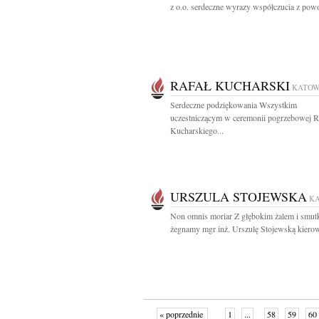
z o.o. serdeczne wyrazy współczucia z powo
RAFAŁ KUCHARSKI
KATOW
Serdeczne podziękowania Wszystkim
uczestniczącym w ceremonii pogrzebowej R
Kucharskiego...
URSZULA STOJEWSKA
K
Non omnis moriar Z głębokim żalem i smut
żegnamy mgr inż. Urszulę Stojewską kierow
« poprzednie
1
...
58
59
60