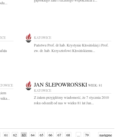
głębokiego żalu i szczerego współczucia z...
du...
ICE
KATOWICE
Państwu Prof. dr hab. Krystynie Kłosińskiej i Prof.
afała
zw. dr. hab. Krzysztofowi Kłosińskiemu...
JAN ŚLEPOWROŃSKI
ATOWICE
WIEK: 81
KATOWICE
kiem
Z żalem przyjęliśmy wiadomość, że 7 stycznia 2010
nika...
roku odszedł od nas w wieku 81 lat Jan...
61
62
63
64
65
66
67
68
...
79
następne