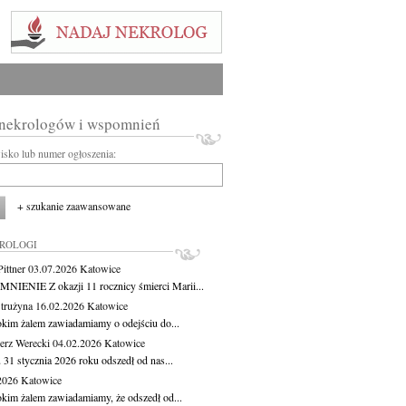
 nekrologów i wspomnień
wisko lub numer ogłoszenia:
+ szukanie zaawansowane
KROLOGI
ittner
03.07.2026
Katowice
IENIE Z okazji 11 rocznicy śmierci Marii...
Strużyna
16.02.2026
Katowice
okim żalem zawiadamiamy o odejściu do...
erz Werecki
04.02.2026
Katowice
 31 stycznia 2026 roku odszedł od nas...
.2026
Katowice
okim żalem zawiadamiamy, że odszedł od...