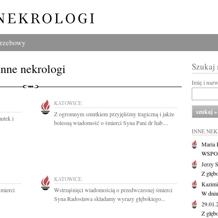
grzebowy
Inne nekrologi
Szukaj
Imię i naz
KATOWICE
Z ogromnym smutkiem przyjęliśmy tragiczną i jakże
utek i
bolesną wiadomość o śmierci Syna Pani dr hab....
INNE NE
Maria P
WSPOMN
Jerzy 
Z głęb
KATOWICE
Kazimi
mierci
Wstrząśnięci wiadomością o przedwczesnej śmierci
W dniu
Syna Radosława składamy wyrazy głębokiego...
29.01
Z głęb