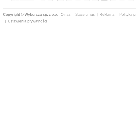
»
Copyright © Wyborcza sp. z o.o.
O nas
Staże u nas
Reklama
Polityka 
Ustawienia prywatności