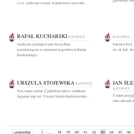
głębokiego żalu
z o.o. serdeczne wyrazy współczucia z powodu...
RAFAŁ KUCHARSKI
KATOWICE
KATOWICE
Serdeczne podziękowania Wszystkim
Państwu Prof. 
uczestniczącym w ceremonii pogrzebowej Rafała
zw. dr. hab. K
Kucharskiego...
URSZULA STOJEWSKA
JAN ŚL
KATOWICE
KATOWICE
Non omnis moriar Z głębokim żalem i smutkiem
Z żalem przyję
żegnamy mgr inż. Urszulę Stojewską kierownika...
roku odszedł o
« poprzednie
1
...
58
59
60
61
62
63
64
65
66