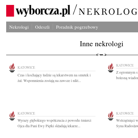
Nekrologi
Odeszli
Poradnik pogrzebowy
Inne nekrologi
KATOWICE
KATOWICE
Z ogromnym smu
Czas i kochający ludzie są lekarstwem na smutek i
bolesną wiadom
żal. Wspomnienia zostają na zawsze i nikt...
KATOWICE
KATOWICE
Wyrazy głębokiego współczucia z powodu śmierci
Wstrząśnięci w
Ojca dla Pani Ewy Piętki składają lekarze...
Syna Radosław