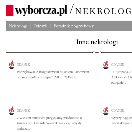
Nekrologi
Odeszli
Poradnik pogrzebowy
Inne nekrologi
GDAŃSK
GDAŃSK
Podziękowanie Błogosławieni miłosierni, albowiem
11 listopada 
oni miłosierdzia dostąpią" (Mt. 5, 7) Pełni...
Aleksander Ch
odbędzie...
GDAŃSK
GDAŃSK
Z wielkim smutkiem przyjęliśmy wiadomość o
Wyrazy najgłęb
śmierci Ś.p. Gerarda Waleszkowskiego artysty
Trzcińskiego o
malarza...