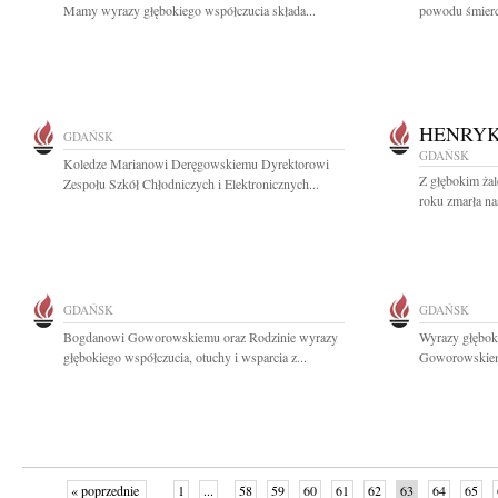
Mamy wyrazy głębokiego współczucia składa...
powodu śmierc
HENRY
GDAŃSK
GDAŃSK
Koledze Marianowi Deręgowskiemu Dyrektorowi
Z głębokim żal
Zespołu Szkół Chłodniczych i Elektronicznych...
roku zmarła na
GDAŃSK
GDAŃSK
Bogdanowi Goworowskiemu oraz Rodzinie wyrazy
Wyrazy głębok
głębokiego współczucia, otuchy i wsparcia z...
Goworowskiemu
« poprzednie
1
...
58
59
60
61
62
63
64
65