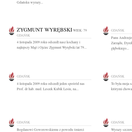
Gdańsku wyrazy...
ZYGMUNT WYRĘBSKI
WIEK: 79
GDAŃSK
GDAŃSK
Panu Andrzej
4 listopada 2009 roku odszedł nasz kochany i
Zarządu, Dyre
najlepszy Mąż i Ojciec Zygmunt Wyrębski lat 79...
głębokiego...
GDAŃSK
GDAŃSK
4 listopada 2009 roku odszedł jeden spośród nas
To była moja s
Prof. dr hab. med. Leszek Kubik Lesiu, na...
którymi chowa
GDAŃSK
GDAŃSK
Bogdanowi Goworowskiemu z powodu śmierci
Wyrazy szczere