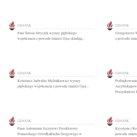
GDAŃSK
GDAŃSK
Pani Teresie Stryczek wyrazy głębokiego
Grzegorzowi W
współczucia z powodu śmierci Ojca skladają...
z powodu śmier
GDAŃSK
GDAŃSK
Koleżance Jadwidze Michałkiewicz wyrazy
Podziękowanie
głębokiego współczucia z powodu śmierci Ojca...
Arcybiskupow
Prezydentowi R
GDAŃSK
GDAŃSK
Panu Antoniemu Szczytowi Dyrektorowi
Krystynie i R
Pomorskiego OśrodkaRuchu Drogowego w
powodu śmierci