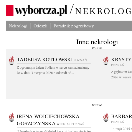
Nekrologi
Odeszli
Poradnik pogrzebowy
Inne nekrologi
TADEUSZ KOTŁOWSKI
KRYST
POZNAŃ
POZNAŃ
Z ogromnym żalem i bólem w sercu zawiadamiamy,
Z głębokim żal
że w dniu 3 sierpnia 2026 r. odszedł od...
2026 w wieku 9
IRENA WOJCIECHOWSKA-
BARBA
GOSZCZYŃSKA
POZNAŃ
WIEK: 68
POZNAŃ
14 maja 2015 r
"Umarłych wieczność dotąd trwa, dokąd pamięcią im