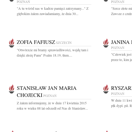
POZNAŃ
POZNAŃ
"A tu wśród nas w kadrze pamięci zatrzymany..." Z
"Serce złote mi
głębokim żalem zawiadamiamy, że dnia 30...
Zawsze z czułoś
ZOFIA FAFIUSZ
JANINA
SZCZECIN
POZNAŃ
"Otwórzcie mi bramy sprawiedliwości, wejdę tam i
"Człowiek jest 
dzięki złożę Panu" Psalm 18.19, tłum....
przez to, kim je
STANISŁAW JAN MARIA
RYSZA
CHOJECKI
POZNAŃ
POZNAŃ
W dniu 11 kwie
Z żalem informujemy, że w dniu 17 kwietnia 2015
płk dypl. pil.
roku w wieku 88 lat odszedł od Nas dr Stanisław...