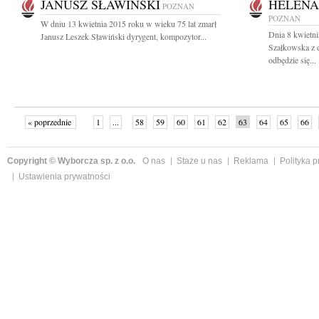
JANUSZ SŁAWIŃSKI
HELENA
POZNAŃ
POZNAŃ
W dniu 13 kwietnia 2015 roku w wieku 75 lat zmarł
Dnia 8 kwietni
Janusz Leszek Sławiński dyrygent, kompozytor...
Szałkowska z 
odbędzie się...
« poprzednie
1
...
58
59
60
61
62
63
64
65
66
»
Copyright © Wyborcza sp. z o.o.
O nas
Staże u nas
Reklama
Polityka 
Ustawienia prywatności