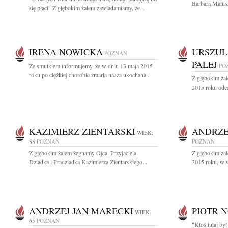
Barbara Matusz
się płaci" Z głębokim żalem zawiadamiamy, że...
IRENA NOWICKA
URSZUL
POZNAŃ
PALEJ
Ze smutkiem informujemy, że w dniu 13 maja 2015
PO
roku po ciężkiej chorobie zmarła nasza ukochana...
Z głębokim ża
2015 roku ode
KAZIMIERZ ZIENTARSKI
ANDRZE
WIEK:
88
POZNAŃ
POZNAŃ
Z głębokim żalem żegnamy Ojca, Przyjaciela,
Z głębokim ża
Dziadka i Pradziadka Kazimierza Zientarskiego...
2015 roku, w wi
ANDRZEJ JAN MARECKI
PIOTR 
WIEK:
65
POZNAŃ
"Ktoś tutaj był