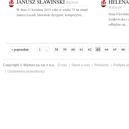
JANUSZ SŁAWIŃSKI
HELENA
POZNAŃ
POZNAŃ
W dniu 13 kwietnia 2015 roku w wieku 75 lat zmarł
Dnia 8 kwietni
Janusz Leszek Sławiński dyrygent, kompozytor...
Szałkowska z 
odbędzie się...
« poprzednie
1
...
58
59
60
61
62
63
64
65
66
»
Copyright © Wyborcza sp. z o.o.
O nas
Staże u nas
Reklama
Polityka 
Ustawienia prywatności