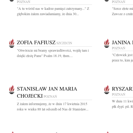
POZNAŃ
POZNAŃ
"A tu wśród nas w kadrze pamięci zatrzymany..." Z
"Serce złote mi
głębokim żalem zawiadamiamy, że dnia 30...
Zawsze z czułoś
ZOFIA FAFIUSZ
JANINA
SZCZECIN
POZNAŃ
"Otwórzcie mi bramy sprawiedliwości, wejdę tam i
"Człowiek jest 
dzięki złożę Panu" Psalm 18.19, tłum....
przez to, kim je
STANISŁAW JAN MARIA
RYSZA
CHOJECKI
POZNAŃ
POZNAŃ
W dniu 11 kwie
Z żalem informujemy, że w dniu 17 kwietnia 2015
płk dypl. pil.
roku w wieku 88 lat odszedł od Nas dr Stanisław...