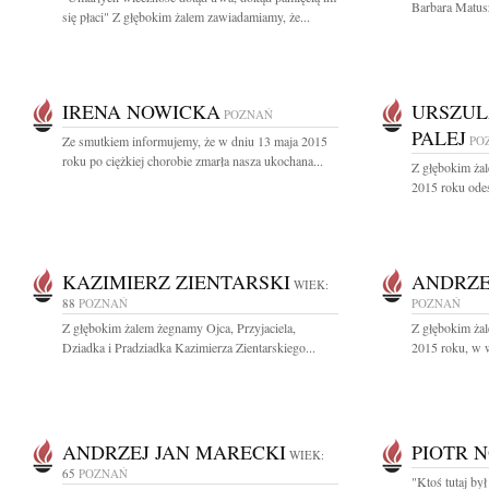
Barbara Matusz
się płaci" Z głębokim żalem zawiadamiamy, że...
IRENA NOWICKA
URSZUL
POZNAŃ
PALEJ
Ze smutkiem informujemy, że w dniu 13 maja 2015
PO
roku po ciężkiej chorobie zmarła nasza ukochana...
Z głębokim ża
2015 roku ode
KAZIMIERZ ZIENTARSKI
ANDRZE
WIEK:
88
POZNAŃ
POZNAŃ
Z głębokim żalem żegnamy Ojca, Przyjaciela,
Z głębokim ża
Dziadka i Pradziadka Kazimierza Zientarskiego...
2015 roku, w wi
ANDRZEJ JAN MARECKI
PIOTR 
WIEK:
65
POZNAŃ
"Ktoś tutaj był