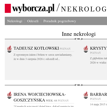
Nekrologi
Odeszli
Poradnik pogrzebowy
Inne nekrologi
TADEUSZ KOTŁOWSKI
KRYST
POZNAŃ
POZNAŃ
Z ogromnym żalem i bólem w sercu zawiadamiamy,
Z głębokim żal
że w dniu 3 sierpnia 2026 r. odszedł od...
2026 w wieku 9
IRENA WOJCIECHOWSKA-
BARBA
GOSZCZYŃSKA
POZNAŃ
WIEK: 68
POZNAŃ
14 maja 2015 r
"Umarłych wieczność dotąd trwa, dokąd pamięcią im