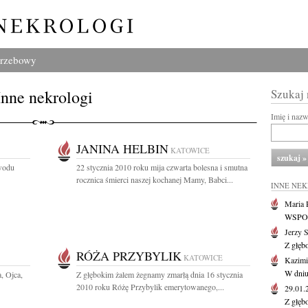
grzebowy
Inne nekrologi
Szukaj
Imię i naz
JANINA HELBIN
KATOWICE
owodu
22 stycznia 2010 roku mija czwarta bolesna i smutna
rocznica śmierci naszej kochanej Mamy, Babci...
INNE NE
Maria P
WSPOMN
Jerzy 
Z głęb
RÓŻA PRZYBYLIK
KATOWICE
Kazimi
W dniu
, Ojca,
Z głębokim żalem żegnamy zmarłą dnia 16 stycznia
2010 roku Różę Przybylik emerytowanego,...
29.01
Z głęb