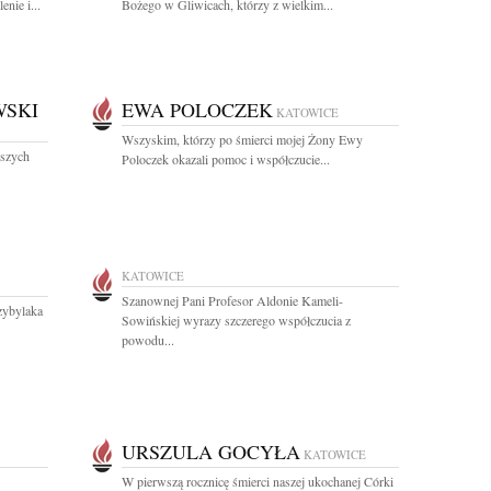
nie i...
Bożego w Gliwicach, którzy z wielkim...
WSKI
EWA POLOCZEK
KATOWICE
Wszyskim, którzy po śmierci mojej Żony Ewy
jszych
Poloczek okazali pomoc i współczucie...
KATOWICE
Szanownej Pani Profesor Aldonie Kameli-
zybylaka
Sowińskiej wyrazy szczerego współczucia z
powodu...
URSZULA GOCYŁA
KATOWICE
W pierwszą rocznicę śmierci naszej ukochanej Córki