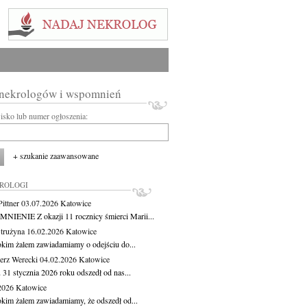
 nekrologów i wspomnień
wisko lub numer ogłoszenia:
+ szukanie zaawansowane
KROLOGI
ittner
03.07.2026
Katowice
IENIE Z okazji 11 rocznicy śmierci Marii...
Strużyna
16.02.2026
Katowice
okim żalem zawiadamiamy o odejściu do...
erz Werecki
04.02.2026
Katowice
 31 stycznia 2026 roku odszedł od nas...
.2026
Katowice
okim żalem zawiadamiamy, że odszedł od...