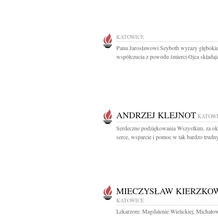
KATOWICE
Panu Jarosławowi Seyboth wyrazy głęboki
współczucia z powodu śmierci Ojca składają
ANDRZEJ KLEJNOT
KATOW
Serdeczne podziękowania Wszystkim, za ok
serce, wsparcie i pomoc w tak bardzo trudny
MIECZYSŁAW KIERZKO
KATOWICE
Lekarzom: Magdalenie Wielickiej, Michało