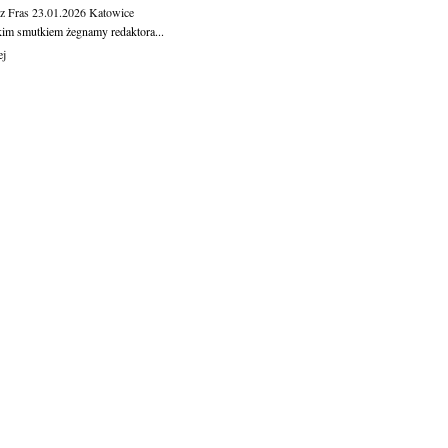
z Fras
23.01.2026
Katowice
kim smutkiem żegnamy redaktora...
ej