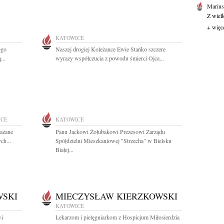
Marius
Z wiel
+ więc
KATOWICE
ego
Naszej drogiej Koleżance Ewie Stańko szczere
...
wyrazy współczucia z powodu śmierci Ojca...
ICE
KATOWICE
azane
Panu Jackowi Żołubakowi Prezesowi Zarządu
ch...
Spółdzielni Mieszkaniowej "Strzecha" w Bielsku
Białej...
WSKI
MIECZYSŁAW KIERZKOWSKI
KATOWICE
wi
Lekarzom i pielęgniarkom z Hospicjum Miłosierdzia