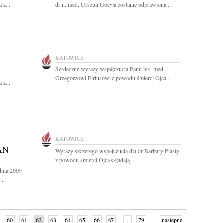
 z...
dr n. med. Urszuli Gocyła zostanie odprawiona...
KATOWICE
Serdeczne wyrazy współczucia Panu lek. med.
Grzegorzowi Firlusowi z powodu śmierci Ojca...
 z...
KATOWICE
AN
Wyrazy szczerego współczucia dla dr Barbary Piasty
z powodu śmierci Ojca składają...
dnia 2009
...
60
61
62
63
64
65
66
67
...
79
następne