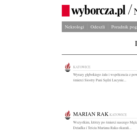
Nekrologi
Odeszli
Poradnik po
KATOWICE
Wyrazy głębokiego żalu i współczucia z p
śmierci Siostry Pani Sędzi Lucynie...
MARIAN RAK
KATOWICE
Wszystkim, którzy po śmierci naszego Męża
Dziadka i Teścia Mariana Raka okazali...