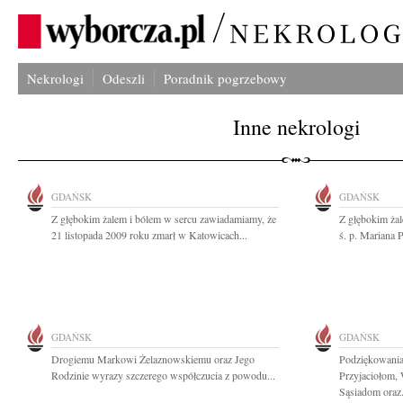
Nekrologi
Odeszli
Poradnik pogrzebowy
Inne nekrologi
GDAŃSK
GDAŃSK
Z głębokim żalem i bólem w sercu zawiadamiamy, że
Z głębokim ża
21 listopada 2009 roku zmarł w Katowicach...
ś. p. Mariana P
GDAŃSK
GDAŃSK
Drogiemu Markowi Żelaznowskiemu oraz Jego
Podziękowania
Rodzinie wyrazy szczerego współczucia z powodu...
Przyjaciołom,
Sąsiadom oraz.