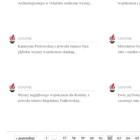
Archeologicznego w Gdańsku serdeczne wyrazy...
współczucia z 
GDAŃSK
GDAŃSK
Katarzynie Piotrowskiej z powodu śmierci Ojca
Mirosławie Os
głębokie wyrazy współczucia składają...
żalu i smutku 
GDAŃSK
GDAŃSK
Wyrazy najgłębszego współczucia dla Rodziny z
Ewie, jej Dzie
powodu śmierci Magdaleny Fiałkowskiej...
szczerego żalu
« poprzednie
1
...
57
58
59
60
61
62
63
64
65