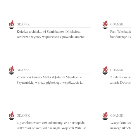
GDAŃSK
GDAŃSK
Koledze architektowi Stanisławowi Michelowi
Pani Wiesławi
serdeczne wyrazy współczucia z powodu śmierci...
kondolencje i 
GDAŃSK
GDAŃSK
Z powodu śmierci Matki składamy Magdalenie
Z żalem zawiad
Szymańskiej wyrazy głębokiego współczucia i...
zmarła Dobroch
GDAŃSK
GDAŃSK
Z głębokim żalem zawiadamiamy, że 13 listopada
Wszystkim ucze
2009 roku odszedł od nas nagle Wojciech Wilk lat...
naszego ukocha