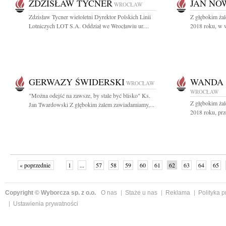
ZDZISŁAW TYCNER
JAN NO
WROCŁAW
Zdzisław Tycner wieloletni Dyrektor Polskich Linii
Z głębokim ża
Lotniczych LOT S.A. Oddział we Wrocławiu ur....
2018 roku, w wi
GERWAZY ŚWIDERSKI
WANDA 
WROCŁAW
WROCŁAW
"Można odejść na zawsze, by stale być blisko" Ks.
Z głębokim ża
Jan Twardowski Z głębokim żalem zawiadamiamy,...
2018 roku, prz
« poprzednie
1
...
57
58
59
60
61
62
63
64
65
»
Copyright © Wyborcza sp. z o.o.
O nas
Staże u nas
Reklama
Polityka 
Ustawienia prywatności