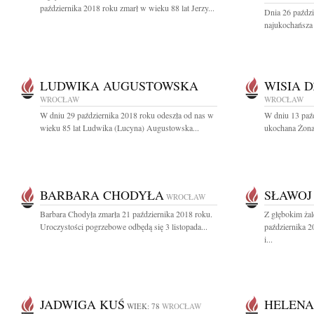
października 2018 roku zmarł w wieku 88 lat Jerzy...
Dnia 26 paździ
najukochańsza 
LUDWIKA AUGUSTOWSKA
WISIA 
WROCŁAW
WROCŁAW
W dniu 29 października 2018 roku odeszła od nas w
W dniu 13 paźd
wieku 85 lat Ludwika (Lucyna) Augustowska...
ukochana Żona,
BARBARA CHODYŁA
SŁAWOJ
WROCŁAW
Barbara Chodyła zmarła 21 października 2018 roku.
Z głębokim ża
Uroczystości pogrzebowe odbędą się 3 listopada...
października 
i...
JADWIGA KUŚ
HELENA
WIEK: 78
WROCŁAW