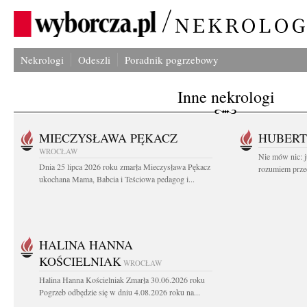
Nekrologi
Odeszli
Poradnik pogrzebowy
Inne nekrologi
MIECZYSŁAWA PĘKACZ
HUBERT
WROCŁAW
Nie mów nic: ju
Dnia 25 lipca 2026 roku zmarła Mieczysława Pękacz
rozumiem przed
ukochana Mama, Babcia i Teściowa pedagog i...
HALINA HANNA
KOŚCIELNIAK
WROCŁAW
Halina Hanna Kościelniak Zmarła 30.06.2026 roku
Pogrzeb odbędzie się w dniu 4.08.2026 roku na...