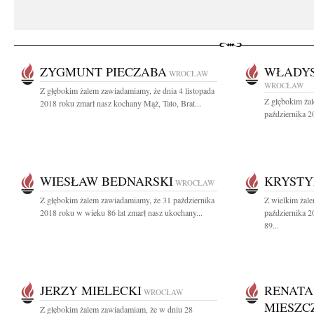
ZYGMUNT PIECZABA
WŁADY
WROCŁAW
WROCŁAW
Z głębokim żalem zawiadamiamy, że dnia 4 listopada
Z głębokim ża
2018 roku zmarł nasz kochany Mąż, Tato, Brat...
października 2
WIESŁAW BEDNARSKI
KRYSTY
WROCŁAW
Z głębokim żalem zawiadamiamy, że 31 października
Z wielkim żal
2018 roku w wieku 86 lat zmarł nasz ukochany...
października 2
89...
JERZY MIELECKI
RENATA
WROCŁAW
MIESZC
Z głębokim żalem zawiadamiam, że w dniu 28