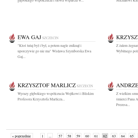
głębokiego współczucia i słowa wsparcia w...
Michałowi Kie
EWA GAJ
KRZYSZ
SZCZECIN
"Ktoś tutaj był i był, a potem nagle zniknął i
Z żalem żegnam
uporczywie go nie ma" Wisława Szymborska Ewa
Wybitnego pols
Gaj...
KRZYSZTOF MARLICZ
ANDRZE
SZCZECIN
Wyrazy głębokiego współczucia Wojtkowi i Bliskim
Z wielkim smu
Profesora Krzysztofa Marlicza...
śmierci Pana 
Prezesa...
« poprzednie
1
...
57
58
59
60
61
62
63
64
65