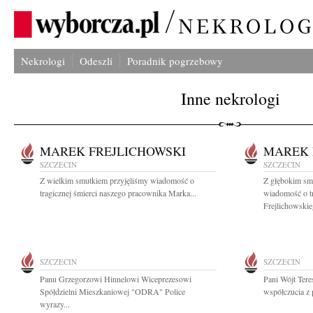
Nekrologi
Odeszli
Poradnik pogrzebowy
Inne nekrologi
MAREK FREJLICHOWSKI
MAREK 
SZCZECIN
SZCZECIN
Z wielkim smutkiem przyjęliśmy wiadomość o
Z głębokim smu
tragicznej śmierci naszego pracownika Marka...
wiadomość o tr
Frejlichowskie
SZCZECIN
SZCZECIN
Panu Grzegorzowi Hinnelowi Wiceprezesowi
Pani Wójt Tere
Spółdzielni Mieszkaniowej "ODRA" Police
współczucia z 
wyrazy...