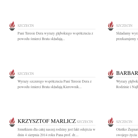
SZCZECIN
SZCZECIN
Pani Teresie Dera wyrazy głębokiego współczucia z
Składamy wyra
powodu śmierci Brata składają...
przekazujemy s
BARBAR
SZCZECIN
Wyrazy szczerego współczucia Pani Teresie Dera z
Wyrazy głęboki
powodu śmierci Brata składają Kierownik...
Rodzinie i Naj
KRZYSZTOF MARLICZ
SZCZECIN
SZCZECIN
Smutkiem dla całej naszej rodziny jest fakt odejścia w
Oleńko Żegnam
dniu 4 sierpnia 2014 roku Pana prof. dr....
swojego życia z