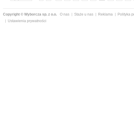
»
Copyright © Wyborcza sp. z o.o.
O nas
Staże u nas
Reklama
Polityka 
Ustawienia prywatności