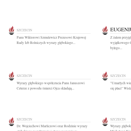
EUGENI
SZCZECIN
Panu Wiktorowi Szmulewicz Prezesowi Krajowej
Z żalem przyj
Rady Izb Rolniczych wyrazy głębokiego...
wyjątkowego C
byłego...
SZCZECIN
SZCZECIN
Wyrazy głębokiego współczucia Panu Januszowi
"Umarłych wie
Ceterze z powodu śmierci Ojca składają...
się płaci" Wis
SZCZECIN
SZCZECIN
Dr. Wojciechowi Marliczowi oraz Rodzinie wyrazy
Wyrazy głęboki