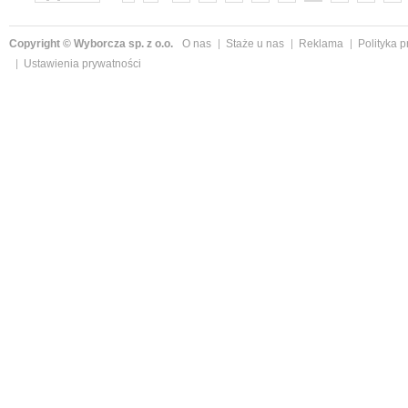
»
Copyright © Wyborcza sp. z o.o.
O nas
Staże u nas
Reklama
Polityka 
Ustawienia prywatności