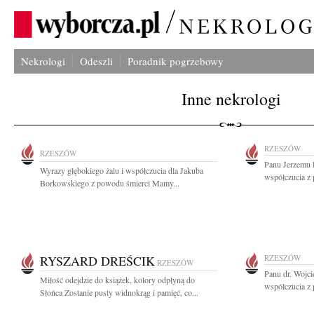
Nekrologi
Odeszli
Poradnik pogrzebowy
Inne nekrologi
RZESZÓW
RZESZÓW
Panu Jerzemu 
Wyrazy głębokiego żalu i współczucia dla Jakuba
współczucia z 
Borkowskiego z powodu śmierci Mamy...
RYSZARD DREŚCIK
RZESZÓW
RZESZÓW
Panu dr. Wojc
Miłość odejdzie do książek, kolory odpłyną do
współczucia z 
Słońca Zostanie pusty widnokrąg i pamięć, co...