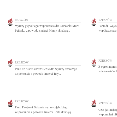
RZESZÓW
RZESZÓW
Wyrazy głębokiego współczucia dla koleżanki Marii
Panu dr. Wojc
Peliszko z powodu śmierci Mamy składają...
współczucia z 
RZESZÓW
RZESZÓW
Z ogromnym sm
Panu dr. Stanisławowi Rzucidło wyrazy szczerego
wiadomość o śm
współczucia z powodu śmierci Taty...
RZESZÓW
RZESZÓW
Panu Pawłowi Dziamie wyrazy głębokiego
Czas jest najl
współczucia z powodu śmierci Brata składają...
wspomnień nikt