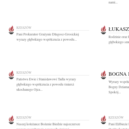
nami...
RZESZÓW
ŁUKASZ
Pani Prokurator Grażynie Długosz-Grosickiej
Rodzinie oraz 
wyrazy głębokiego współczucia z powodu...
głębokiego smu
RZESZÓW
BOGNA 
Państwu Ewie i Stanisławowi Tadla wyrazy
Wyrazy współcz
głębokiego współczucia z powodu śmierci
Bogny Dziamał
ukochanego Ojca...
Spokój...
RZESZÓW
RZESZÓW
Naszej koleżance Bożenie Biedzie najszczersze
Pani Elżbiecie