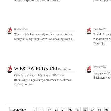
wyrazy współczucia z powodu śmierci...
Ogólnokształcą
RZESZÓW
RZESZÓW
Wyrazy głębokiego współczucia z powodu śmierci
Pani dr Joann
Mamy składają Zbigniewowi Królowi Dyrekcja i...
współczucia z 
Dyrekcja...
WIESŁAW RUDNICKI
RZESZÓW
RZESZÓW
Nie pytamy Cię
Głęboko zasmuceni żegnamy dr. Wiesława
dziękujemy za 
Rudnickego długoletniego pracownika naukowo-
dydaktycznego...
« poprzednie
1
...
57
58
59
60
61
62
63
64
65