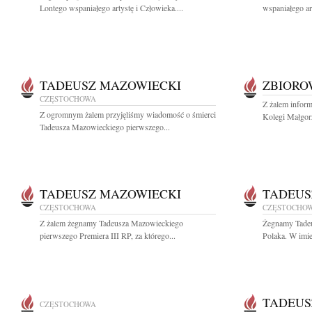
Lontego wspaniałego artystę i Człowieka....
wspaniałego ar
TADEUSZ MAZOWIECKI
ZBIOR
CZĘSTOCHOWA
Z żalem inform
Z ogromnym żalem przyjęliśmy wiadomość o śmierci
Kolegi Małgorz
Tadeusza Mazowieckiego pierwszego...
TADEUSZ MAZOWIECKI
TADEUS
CZĘSTOCHOWA
CZĘSTOCHO
Z żalem żegnamy Tadeusza Mazowieckiego
Żegnamy Tade
pierwszego Premiera III RP, za którego...
Polaka. W imie
TADEUS
CZĘSTOCHOWA