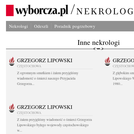
Nekrologi
Odeszli
Poradnik pogrzebowy
Inne nekrologi
GRZEGORZ LIPOWSKI
GRZEGO
CZĘSTOCHOWA
CZĘSTOCHO
Z ogromnym smutkiem i żalem przyjęliśmy
Z głębokim sm
wiadomość o śmierci naszego Przyjaciela
Lipowskiego W
Grzegorza...
1980...
GRZEGORZ LIPOWSKI
CZĘSTOCHOWA
Z żalem przyjęliśmy wiadomość o śmierci Grzegorza
Lipowskiego byłego wojewody częstochowskiego
w...