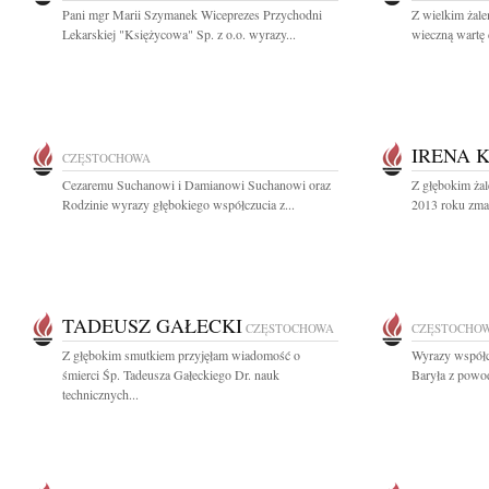
Pani mgr Marii Szymanek Wiceprezes Przychodni
Z wielkim żal
Lekarskiej "Księżycowa" Sp. z o.o. wyrazy...
wieczną wartę 
IRENA 
CZĘSTOCHOWA
Cezaremu Suchanowi i Damianowi Suchanowi oraz
Z głębokim ża
Rodzinie wyrazy głębokiego współczucia z...
2013 roku zmar
TADEUSZ GAŁECKI
CZĘSTOCHOWA
CZĘSTOCHO
Z głębokim smutkiem przyjęłam wiadomość o
Wyrazy współc
śmierci Śp. Tadeusza Gałeckiego Dr. nauk
Baryła z powod
technicznych...