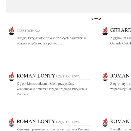
GERARD
CZĘSTOCHOWA
Drogiej Przyjaciółce dr Wandzie Zych najszczersze
Z głębokim ża
wyrazy współczucia z powodu...
Gerarda Cieśli
ROMAN LONTY
ROMAN
CZĘSTOCHOWA
Z głębokim smutkiem i żalem przyjęliśmy
Z ogromnym s
wiadomość o śmierci naszego drogiego Przyjaciela
wspaniałego, n
Romana...
ROMAN LONTY
ROMAN
CZĘSTOCHOWA
Żegnamy i pozostawiamy w sercu i pamięci Romana
Z wielkim smu