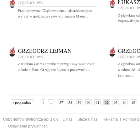
ŁUKASZ
CZĘSTOCHOWA
CZĘSTOCHO
Przemysławowi Głąbiewskiemu najserdeczniejsze
Z głębokim ża
wyrazy współczucia z powodu śmierci Mamy...
Poprawskiego r
GRZEGORZ LEJMAN
GRZEGO
CZĘSTOCHOWA
CZĘSTOCHO
Z wielkim żalem i smutkiem przyjęliśmy wiadomość
Z głębokim smu
o śmierci Pana Grzegorza Lejmana pracownika...
wiadomość o ś
Lejmana...
« poprzednie
1
...
57
58
59
60
61
62
63
64
65
»
Copyright © Wyborcza sp. z o.o.
O nas
Staże u nas
Reklama
Polityka 
Ustawienia prywatności