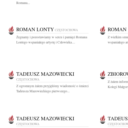
Romana...
ROMAN LONTY
ROMAN
CZĘSTOCHOWA
Żegnamy i pozostawiamy w sercu i pamięci Romana
Z wielkim smu
Lontego wspaniałego artystę i Człowieka....
wspaniałego ar
TADEUSZ MAZOWIECKI
ZBIOR
CZĘSTOCHOWA
Z żalem inform
Z ogromnym żalem przyjęliśmy wiadomość o śmierci
Kolegi Małgorz
Tadeusza Mazowieckiego pierwszego...
TADEUSZ MAZOWIECKI
TADEUS
CZĘSTOCHOWA
CZĘSTOCHO