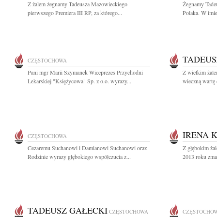
Z żalem żegnamy Tadeusza Mazowieckiego
Żegnamy Tade
pierwszego Premiera III RP, za którego...
Polaka. W imie
TADEUS
CZĘSTOCHOWA
Pani mgr Marii Szymanek Wiceprezes Przychodni
Z wielkim żal
Lekarskiej "Księżycowa" Sp. z o.o. wyrazy...
wieczną wartę 
IRENA 
CZĘSTOCHOWA
Cezaremu Suchanowi i Damianowi Suchanowi oraz
Z głębokim ża
Rodzinie wyrazy głębokiego współczucia z...
2013 roku zmar
TADEUSZ GAŁECKI
CZĘSTOCHOWA
CZĘSTOCHO