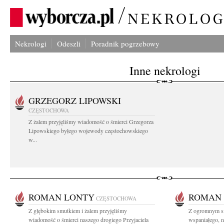
Nekrologi
Odeszli
Poradnik pogrzebowy
Inne nekrologi
GRZEGORZ LIPOWSKI
CZĘSTOCHOWA
Z żalem przyjęliśmy wiadomość o śmierci Grzegorza
Lipowskiego byłego wojewody częstochowskiego
w...
ROMAN LONTY
ROMAN
CZĘSTOCHOWA
Z głębokim smutkiem i żalem przyjęliśmy
Z ogromnym s
wiadomość o śmierci naszego drogiego Przyjaciela
wspaniałego, n