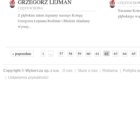
GRZEGORZ LEJMAN
CZĘSTOCHO
CZĘSTOCHOWA
Naszemu Koled
Z głębokim żalem żegnamy naszego Kolegę
głębokiego wsp
Grzegorza Lejmana Rodzinie i Bliskim składamy
wyrazy...
« poprzednie
1
...
57
58
59
60
61
62
63
64
65
»
Copyright © Wyborcza sp. z o.o.
O nas
Staże u nas
Reklama
Polityka 
Ustawienia prywatności