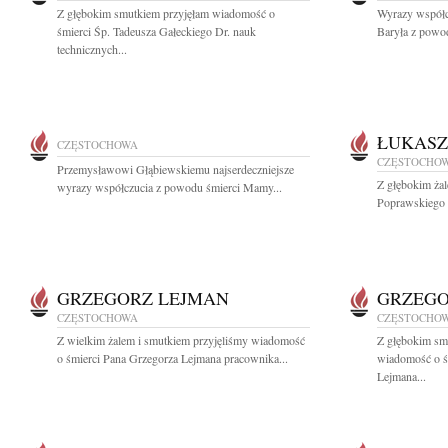
Z głębokim smutkiem przyjęłam wiadomość o
Wyrazy współc
śmierci Śp. Tadeusza Gałeckiego Dr. nauk
Baryła z powod
technicznych...
ŁUKASZ
CZĘSTOCHOWA
CZĘSTOCHO
Przemysławowi Głąbiewskiemu najserdeczniejsze
Z głębokim ża
wyrazy współczucia z powodu śmierci Mamy...
Poprawskiego r
GRZEGORZ LEJMAN
GRZEGO
CZĘSTOCHOWA
CZĘSTOCHO
Z wielkim żalem i smutkiem przyjęliśmy wiadomość
Z głębokim smu
o śmierci Pana Grzegorza Lejmana pracownika...
wiadomość o ś
Lejmana...