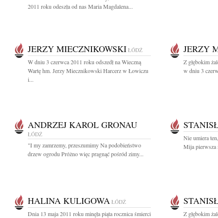
2011 roku odeszła od nas Maria Magdalena...
JERZY MIECZNIKOWSKI
JERZY 
ŁÓDŹ
W dniu 3 czerwca 2011 roku odszedł na Wieczną
Z głębokim ża
Wartę hm. Jerzy Miecznikowski Harcerz w Łowiczu
w dniu 3 czerw
i...
ANDRZEJ KAROL GRONAU
STANIS
ŁÓDŹ
Nie umiera ten,
"I my zamrzemy, przeszumimy Na podobieństwo
Mija pierwsza 
drzew ogrodu Próżno więc pragnąć pośród zimy...
HALINA KULIGOWA
STANIS
ŁÓDŹ
Dnia 13 maja 2011 roku minęła piąta rocznica śmierci
Z głębokim ża