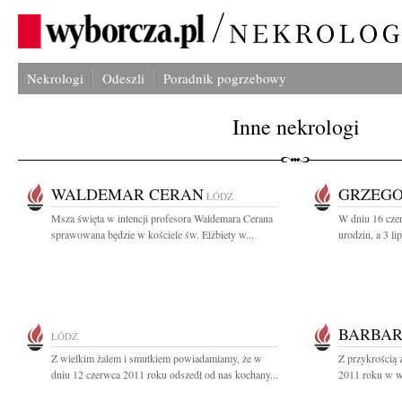
Nekrologi
Odeszli
Poradnik pogrzebowy
Inne nekrologi
WALDEMAR CERAN
GRZEGO
ŁÓDŹ
Msza święta w intencji profesora Waldemara Cerana
W dniu 16 cze
sprawowana będzie w kościele św. Elżbiety w...
urodzin, a 3 li
BARBAR
ŁÓDŹ
Z wielkim żalem i smutkiem powiadamiamy, że w
Z przykrością 
dniu 12 czerwca 2011 roku odszedł od nas kochany...
2011 roku w wi