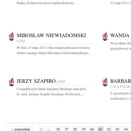
Haliny Kuligowej naszej najukochańszej...
22 maja 2011 r
MIROSŁAW NIEWIADOMSKI
WANDA
ŁÓDŹ
Wszystkim, któ
W dniu 15 maja 2011 roku minęła jedenasta rocznica
pogrzebowej w 
śmierci mojego Męża Mirosława Niewiadomskiego...
JERZY SZAPIRO
BARBA
ŁÓDŹ
CAŁA POLSK
Z najgłębszym żalem żegnamy bliskiego nam prof.
Z ogromnym ża
dr. med. Jerzego Szapiro Kochany Profesorze,...
wiadomość o śm
« poprzednie
1
...
56
57
58
59
60
61
62
63
64