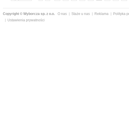
»
Copyright © Wyborcza sp. z o.o.
O nas
Staże u nas
Reklama
Polityka 
Ustawienia prywatności