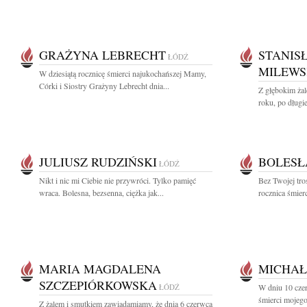
GRAŻYNA LEBRECHT
STANIS
ŁÓDŹ
MILEWS
W dziesiątą rocznicę śmierci najukochańszej Mamy,
Córki i Siostry Grażyny Lebrecht dnia...
Z głębokim ża
roku, po długie
JULIUSZ RUDZIŃSKI
BOLESŁ
ŁÓDŹ
Nikt i nic mi Ciebie nie przywróci. Tylko pamięć
Bez Twojej tro
wraca. Bolesna, bezsenna, ciężka jak...
rocznica śmierc
MARIA MAGDALENA
MICHAŁ
SZCZEPIÓRKOWSKA
ŁÓDŹ
W dniu 10 czer
śmierci mojego 
Z żalem i smutkiem zawiadamiamy, że dnia 6 czerwca