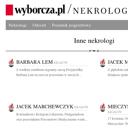
Nekrologi
Odeszli
Poradnik pogrzebowy
Inne nekrologi
BARBARA LEM
JACEK 
KRAKÓW
Z wielkim smutkiem żegnamy naszą Przyjaciółkę
Z głębokim ża
Barbarę Lem na zawsze pozostanie w naszych...
działacza społ
JACEK MARCHEWCZYK
MIECZY
KRAKÓW
KRAKÓW
Koleżankom i Kolegom Lekarzom, Pielęgniarkom
17 kwietnia 19
oraz pozostałemu Personelowi Medycznemu wielu...
Mieczysław Twa