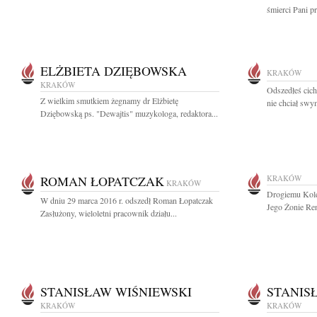
śmierci Pani p
ELŻBIETA DZIĘBOWSKA
KRAKÓW
KRAKÓW
Odszedłeś cich
Z wielkim smutkiem żegnamy dr Elżbietę
nie chciał swy
Dziębowską ps. "Dewajtis" muzykologa, redaktora...
ROMAN ŁOPATCZAK
KRAKÓW
KRAKÓW
Drogiemu Kole
W dniu 29 marca 2016 r. odszedł Roman Łopatczak
Jego Żonie Ren
Zasłużony, wieloletni pracownik działu...
STANISŁAW WIŚNIEWSKI
STANIS
KRAKÓW
KRAKÓW