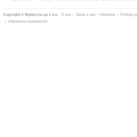
»
Copyright © Wyborcza sp. z o.o.
O nas
Staże u nas
Reklama
Polityka 
Ustawienia prywatności