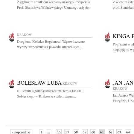
Z głębokim smutkiem żegnamy naszego Przyjaciela
Z wielkim żal
Prof. Stanisława Wiśniewskiego Uznanego artystę...
prof. Stanisław
KRAKÓW
KINGA 
Drogiemu Koledze Bogdanowi Wąsowi szczere
Pogrążeni w g
wyrazy współczucia z powodu śmierci Ojca...
niepojętymi wy
BOLESŁAW LUBA
JAN JA
KRAKÓW
KRAKÓW
II Liceum Ogólnokształcące im. Króla Jana III
Jan Janusz We
Sobieskiego w Krakowie z żalem żegna...
Florydzie, USA
« poprzednie
1
...
56
57
58
59
60
61
62
63
64