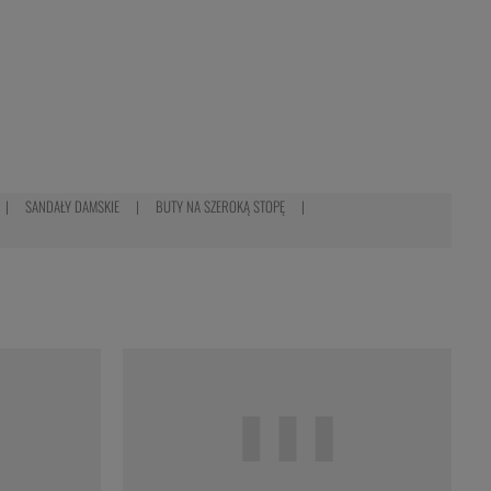
SANDAŁY DAMSKIE
BUTY NA SZEROKĄ STOPĘ