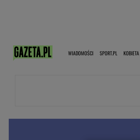
Poczta - Logowanie
Pobierz 
WIADOMOŚCI
SPORT.PL
KOBIETA
DZIECKO
KOBIETA
KULTURA
NEX
WIADOMOŚCI
SPORT
G.PL
Skoki narciarskie
Haps.pl
Ekstraklasa
Wiadomości ze świata
Bundesliga
Sport wiadomości
Liga Mistrzów
Horoskop
Liga Europy
Papież Franiszek
Koszykówka