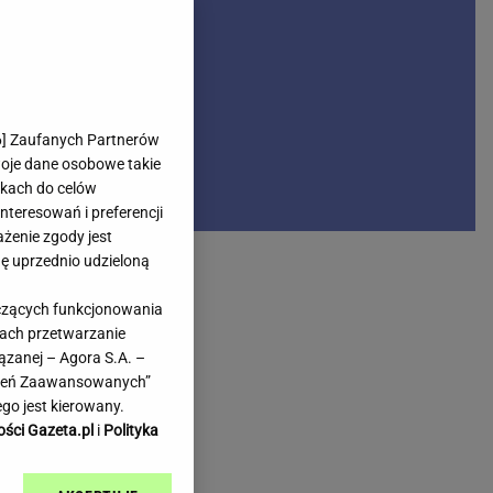
rmienia
Gliwice
Kielce
hodowe
Kraków
Lublin
Łódź
6
] Zaufanych Partnerów
woje dane osobowe takie
Olsztyn
likach do celów
Opole
teresowań i preferencji
e
Płock
ażenie zgody jest
we
Poznań
dę uprzednio udzieloną
Radom
yczących funkcjonowania
Rzeszów
kach przetwarzanie
inowe
Sosnowiec
ązanej – Agora S.A. –
inowe
Szczecin
awień Zaawansowanych”
Melo Radio
Toruń
go jest kierowany.
Trójmiasto
ości Gazeta.pl
i
Polityka
Warszawa
Wrocław