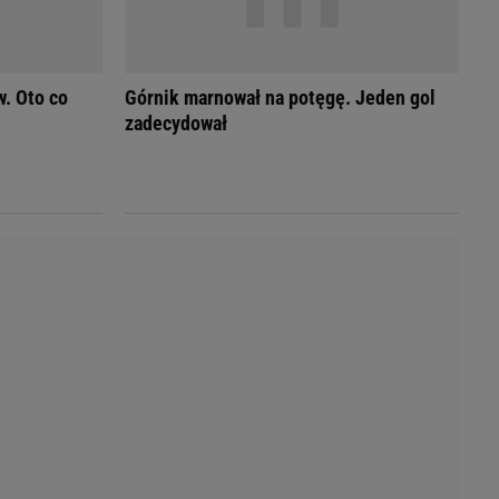
Przetargi
Licytacje komornicze
Komputery Forum
Alkomat online
. Oto co
Górnik marnował na potęgę. Jeden gol
Kalkulator opłacalności LPG
zadecydował
Przelicznik cm na cale i stopy
Kalkulator momentu obrotowego
Kalkulator mocy
Kalkulator zużycia paliwa
Kalkulator rozmiaru opon
Przelicznik mile na kilometry