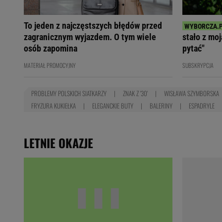
To jeden z najczęstszych błędów przed
zagranicznym wyjazdem. O tym wiele
stało z mo
osób zapomina
pytać"
MATERIAŁ PROMOCYJNY
SUBSKRYPCJA
PROBLEMY POLSKICH SIATKARZY
ZNAK Z '30'
WISŁAWA SZYMBORSKA
FRYZURA KUKIEŁKA
ELEGANCKIE BUTY
BALERINY
ESPADRYLE
LETNIE OKAZJE