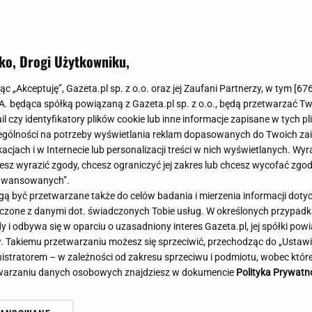
Meghan Markle
Krzesełka do ka
Magda Gessler
Łóżka dla dzieci
Barbara Kurdej-Szatan
Foteliki samoc
ko, Drogi Użytkowniku,
Księżna Kate
Przepisy
Porady
Jak zrobić?
jąc „Akceptuję”, Gazeta.pl sp. z o.o. oraz jej Zaufani Partnerzy, w tym [
67
.A. będąca spółką powiązaną z Gazeta.pl sp. z o.o., będą przetwarzać T
Na czasie
Grzyby
ail czy identyfikatory plików cookie lub inne informacje zapisane w tych p
Memy
Koronawirus
gólności na potrzeby wyświetlania reklam dopasowanych do Twoich zain
Radio Zet
Porady - Zdrowi
acjach i w Internecie lub personalizacji treści w nich wyświetlanych. Wyr
Radio Pogoda
Sukienki jeanso
cesz wyrazić zgody, chcesz ograniczyć jej zakres lub chcesz wycofać zgo
Radio internetowe
Torebki worki
aawansowanych”.
 być przetwarzane także do celów badania i mierzenia informacji dot
Rock Radio
Życzenia
 łączone z danymi dot. świadczonych Tobie usług. W określonych przypad
Złote Przeboje
Życzenia urodz
i odbywa się w oparciu o uzasadniony interes Gazeta.pl, jej spółki powi
Chillizet - radio internetowe
Życzenia imien
. Takiemu przetwarzaniu możesz się sprzeciwić, przechodząc do „Ust
Podcasty
Newsy, plotki - 
nistratorem – w zależności od zakresu sprzeciwu i podmiotu, wobec które
E-booki - Audiobooki
Lifestyle
etwarzaniu danych osobowych znajdziesz w dokumencie
Polityka Prywatn
Planeta.pl
Co obejrzeć