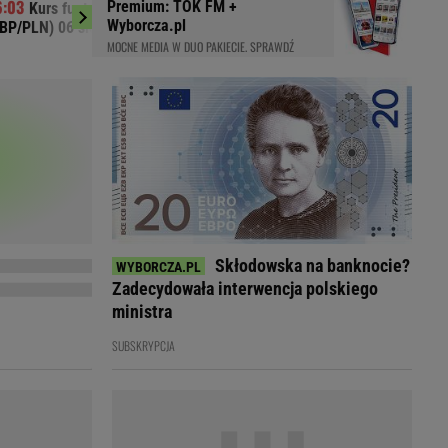
Premium: TOK FM +
Kurs funta brytyjskiego do złotego
Kurs dolara 
LED
Wyborcza.pl
BP/PLN) 06 sierpnia 2026
sierpnia 2026
MOCNE MEDIA W DUO PAKIECIE. SPRAWDŹ
Skłodowska na banknocie?
Zadecydowała interwencja polskiego
ministra
SUBSKRYPCJA
du
Rodzina
łodnych
Wakacje
Sennik