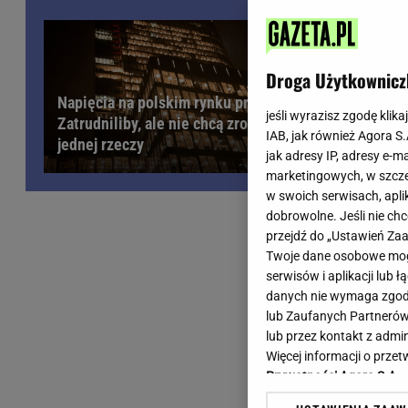
Wiadomości z Polski
Tenis
Plotki na topie
Sporty Walki
Niedziela handlowa
Siatkówka
Droga Użytkownicz
Informacje na bieżąco
PlusLiga
Napięcia na polskim rynku pracy.
Metro Warszawa
Lekkoatletyka
jeśli wyrazisz zgodę klika
Zatrudniliby, ale nie chcą zrobić
IAB, jak również Agora S
Duży Format
Kolarstwo
jednej rzeczy
jak adresy IP, adresy e-m
Pogoda Warszawa
Bieganie
marketingowych, w szcze
Pogoda Kraków
Trening - ćwiczenia
w swoich serwisach, aplik
Pogoda Gdańsk
Ćwiczenia
dobrowolne. Jeśli nie ch
Pogoda Poznań
Dieta - Odżywianie
przejdź do „Ustawień Z
Twoje dane osobowe mogą
Pogoda Wrocław
Jak schudnąć?
serwisów i aplikacji lub
Gazeta na X
Sport - Fitness
danych nie wymaga zgody 
Fitness
lub Zaufanych Partnerów
F1 - Formuła 1
lub przez kontakt z admi
Więcej informacji o prz
Prywatności Agora S.A.