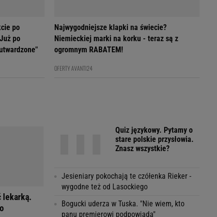
cie po
Najwygodniejsze klapki na świecie?
 Już po
Niemieckiej marki na korku - teraz są z
 utwardzone"
ogromnym RABATEM!
OFERTY AVANTI24
Quiz językowy. Pytamy o
stare polskie przysłowia.
Znasz wszystkie?
Jesieniary pokochają te czółenka Rieker -
wygodne też od Lasockiego
ć lekarką.
Bogucki uderza w Tuska. "Nie wiem, kto
ko
panu premierowi podpowiada"