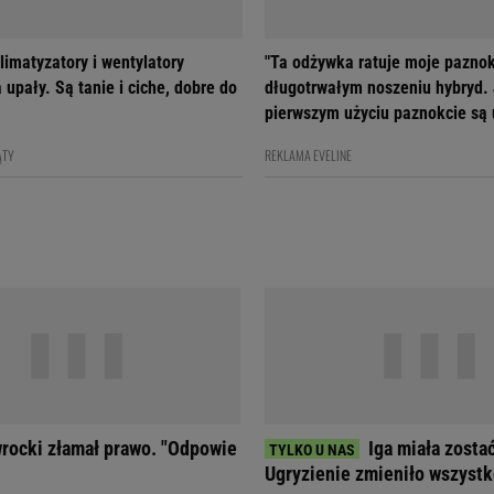
limatyzatory i wentylatory
"Ta odżywka ratuje moje paznok
 upały. Są tanie i ciche, dobre do
długotrwałym noszeniu hybryd.
pierwszym użyciu paznokcie są
ĄTY
REKLAMA EVELINE
rocki złamał prawo. "Odpowie
Iga miała zosta
Ugryzienie zmieniło wszyst