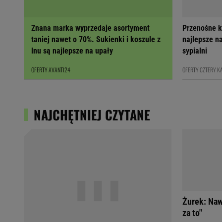
Znana marka wyprzedaje asortyment
Przenośne k
taniej nawet o 70%. Sukienki i koszule z
najlepsze na
lnu są najlepsze na upały
sypialni
OFERTY AVANTI24
OFERTY CZTERY K
NAJCHĘTNIEJ CZYTANE
Żurek: Naw
za to"