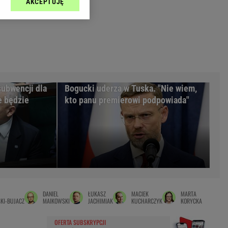
AKCEPTUJĘ
l sp. z o.o., jej
Zielona Góra
ić swoje preferencje
arzania danych poprzez
MAGAZYNY
ych”. Zmiana ustawień
syny
Kuchnia
a
Wysokie Obcasy
ach:
y
 celów identyfikacji.
subwencji dla
Bogucki uderza w Tuska. "Nie wiem,
omiar reklam i treści,
rynarka
e będzie
kto panu premierowi podpowiada"
enka za 29zł
zula
 wide
y
to
DANIEL
ŁUKASZ
MACIEK
MARTA
kim obcasie
KI-BUJACZ
MAIKOWSKI
JACHIMIAK
KUCHARCZYK
KORYCKA
OFERTA SUBSKRYPCJI