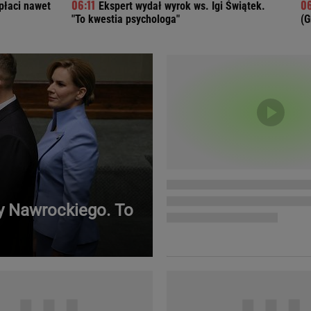
płaci nawet
Ekspert wydał wyrok ws. Igi Świątek.
Telewizor LG O
"To kwestia psychologa"
(G
ry Nawrockiego. To
Doda
Kalkulator Poro
Magda Gessler
Kalendarz dni p
Agnieszka Woźniak-Starak
Kalendarz ciąży