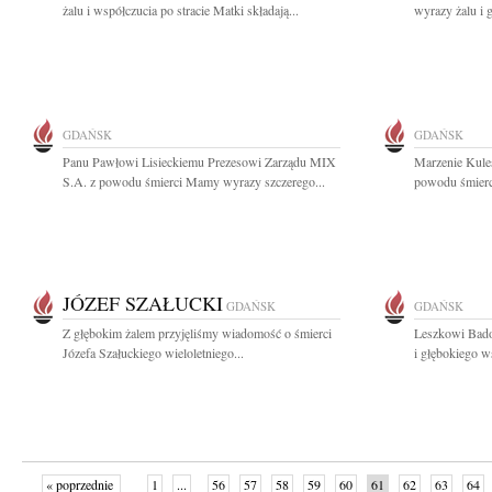
żalu i współczucia po stracie Matki składają...
wyrazy żalu i 
GDAŃSK
GDAŃSK
Panu Pawłowi Lisieckiemu Prezesowi Zarządu MIX
Marzenie Kule
S.A. z powodu śmierci Mamy wyrazy szczerego...
powodu śmierci
JÓZEF SZAŁUCKI
GDAŃSK
GDAŃSK
Z głębokim żalem przyjęliśmy wiadomość o śmierci
Leszkowi Bado
Józefa Szałuckiego wieloletniego...
i głębokiego w
« poprzednie
1
...
56
57
58
59
60
61
62
63
64