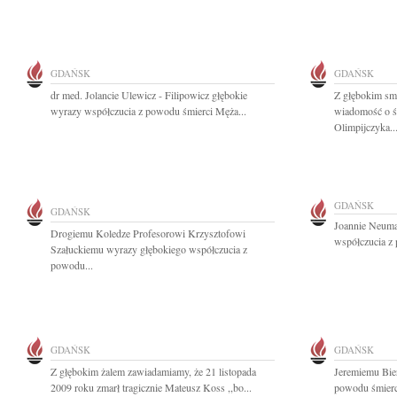
GDAŃSK
GDAŃSK
dr med. Jolancie Ulewicz - Filipowicz głębokie
Z głębokim smu
wyrazy współczucia z powodu śmierci Męża...
wiadomość o ś
Olimpijczyka..
GDAŃSK
GDAŃSK
Joannie Neuma
Drogiemu Koledze Profesorowi Krzysztofowi
współczucia z 
Szałuckiemu wyrazy głębokiego współczucia z
powodu...
GDAŃSK
GDAŃSK
Z głębokim żalem zawiadamiamy, że 21 listopada
Jeremiemu Bie
2009 roku zmarł tragicznie Mateusz Koss ,,bo...
powodu śmierci