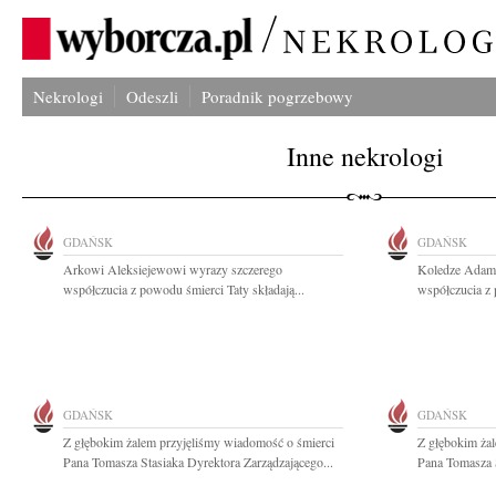
Nekrologi
Odeszli
Poradnik pogrzebowy
Inne nekrologi
GDAŃSK
GDAŃSK
Arkowi Aleksiejewowi wyrazy szczerego
Koledze Adam
współczucia z powodu śmierci Taty składają...
współczucia z 
GDAŃSK
GDAŃSK
Z głębokim żalem przyjęliśmy wiadomość o śmierci
Z głębokim ża
Pana Tomasza Stasiaka Dyrektora Zarządzającego...
Pana Tomasza S