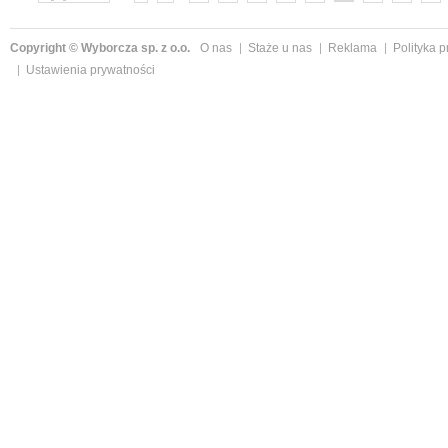
»
Copyright © Wyborcza sp. z o.o.
O nas
Staże u nas
Reklama
Polityka 
Ustawienia prywatności