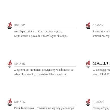
GDAŃSK
GDAŃSK
Ani Szpadzińskiej - Koss szczere wyrazy
Z ogromnym bó
współczucia z powodu śmierci Syna składają...
śmierci naszeg
MACIEJ
GDAŃSK
Z ogromnym smutkiem przyjęliśmy wiadomość, że
W dziesiątą ro
odszedł od nas ś.p. Stanisław Uba wieloletni...
latach 1990 19
GDAŃSK
GDAŃSK
Panu Tomaszowi Rzewuskiemu wyrazy głębokiego
Naszej drogie