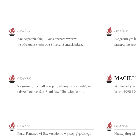
GDAŃSK
GDAŃSK
Ani Szpadzińskiej - Koss szczere wyrazy
Z ogromnym bó
współczucia z powodu śmierci Syna składają...
śmierci naszeg
MACIEJ
GDAŃSK
Z ogromnym smutkiem przyjęliśmy wiadomość, że
W dziesiątą ro
odszedł od nas ś.p. Stanisław Uba wieloletni...
latach 1990 19
GDAŃSK
GDAŃSK
Panu Tomaszowi Rzewuskiemu wyrazy głębokiego
Naszej drogie