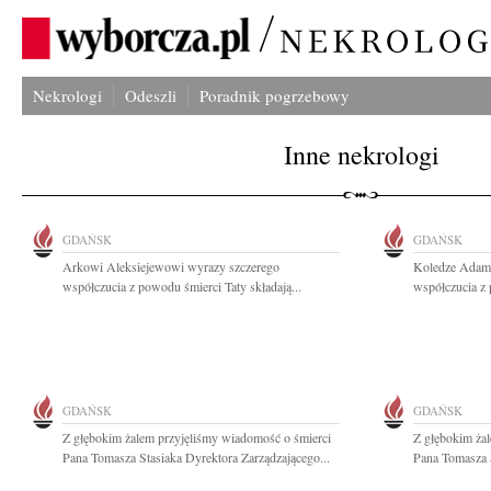
Nekrologi
Odeszli
Poradnik pogrzebowy
Inne nekrologi
GDAŃSK
GDAŃSK
Arkowi Aleksiejewowi wyrazy szczerego
Koledze Adam
współczucia z powodu śmierci Taty składają...
współczucia z 
GDAŃSK
GDAŃSK
Z głębokim żalem przyjęliśmy wiadomość o śmierci
Z głębokim ża
Pana Tomasza Stasiaka Dyrektora Zarządzającego...
Pana Tomasza S