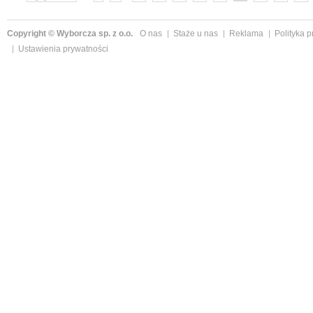
»
Copyright © Wyborcza sp. z o.o.
O nas
Staże u nas
Reklama
Polityka 
Ustawienia prywatności