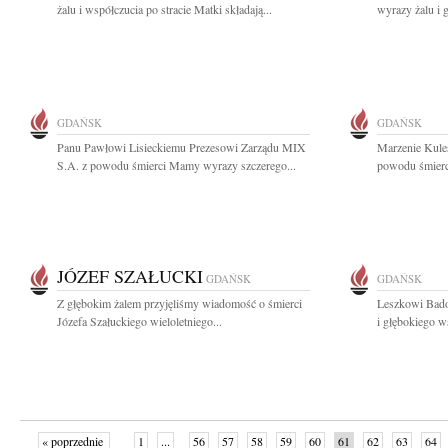
żalu i współczucia po stracie Matki składają...
wyrazy żalu i 
GDAŃSK
GDAŃSK
Panu Pawłowi Lisieckiemu Prezesowi Zarządu MIX
Marzenie Kule
S.A. z powodu śmierci Mamy wyrazy szczerego...
powodu śmierci
JÓZEF SZAŁUCKI
GDAŃSK
GDAŃSK
Z głębokim żalem przyjęliśmy wiadomość o śmierci
Leszkowi Bado
Józefa Szałuckiego wieloletniego...
i głębokiego w
« poprzednie
1
...
56
57
58
59
60
61
62
63
64