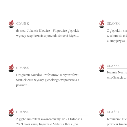
GDAŃSK
GDAŃSK
dr med. Jolancie Ulewicz - Filipowicz głębokie
Z głębokim smu
wyrazy współczucia z powodu śmierci Męża...
wiadomość o ś
Olimpijczyka..
GDAŃSK
GDAŃSK
Joannie Neuma
Drogiemu Koledze Profesorowi Krzysztofowi
współczucia z 
Szałuckiemu wyrazy głębokiego współczucia z
powodu...
GDAŃSK
GDAŃSK
Z głębokim żalem zawiadamiamy, że 21 listopada
Jeremiemu Bie
2009 roku zmarł tragicznie Mateusz Koss ,,bo...
powodu śmierci