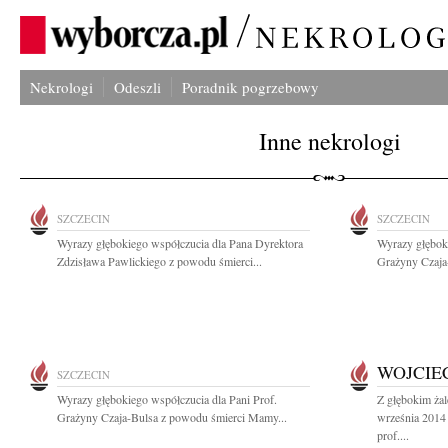
Nekrologi
Odeszli
Poradnik pogrzebowy
Inne nekrologi
SZCZECIN
SZCZECIN
Wyrazy głębokiego współczucia dla Pana Dyrektora
Wyrazy głęboki
Zdzisława Pawlickiego z powodu śmierci...
Grażyny Czaja
WOJCIEC
SZCZECIN
Wyrazy głębokiego współczucia dla Pani Prof.
Z głębokim ża
Grażyny Czaja-Bulsa z powodu śmierci Mamy...
września 2014 
prof....