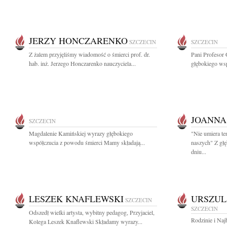
JERZY HONCZARENKO
SZCZECIN
SZCZECIN
Z żalem przyjęliśmy wiadomość o śmierci prof. dr.
Pani Profesor 
hab. inż. Jerzego Honczarenko nauczyciela...
głębokiego ws
JOANNA
SZCZECIN
Magdalenie Kamińskiej wyrazy głębokiego
"Nie umiera te
współczucia z powodu śmierci Mamy składają...
naszych" Z gł
dniu...
LESZEK KNAFLEWSKI
URSZUL
SZCZECIN
SZCZECIN
Odszedł wielki artysta, wybitny pedagog, Przyjaciel,
Rodzinie i Naj
Kolega Leszek Knaflewski Składamy wyrazy...