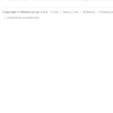
»
Copyright © Wyborcza sp. z o.o.
O nas
Staże u nas
Reklama
Polityka 
Ustawienia prywatności