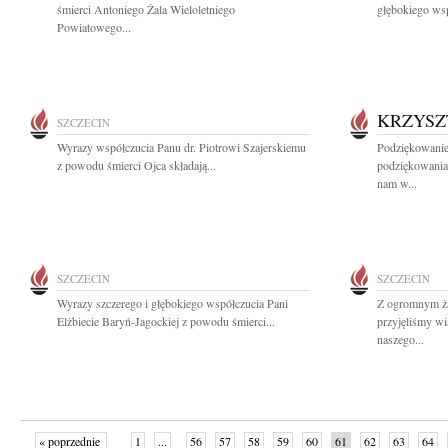
śmierci Antoniego Żala Wieloletniego
głębokiego wsp
Powiatowego...
KRZYSZ
SZCZECIN
Wyrazy współczucia Panu dr. Piotrowi Szajerskiemu
Podziękowanie
z powodu śmierci Ojca składają...
podziękowania
nam w...
SZCZECIN
SZCZECIN
Wyrazy szczerego i głębokiego współczucia Pani
Z ogromnym żal
Elżbiecie Baryń-Jagockiej z powodu śmierci...
przyjęliśmy wi
naszego...
« poprzednie
1
...
56
57
58
59
60
61
62
63
64