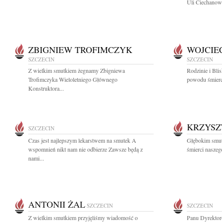
Uli Ciechanows
ZBIGNIEW TROFIMCZYK
WOJCIE
SZCZECIN
SZCZECIN
Z wielkim smutkiem żegnamy Zbigniewa
Rodzinie i Bli
Trofimczyka Wieloletniego Głównego
powodu śmierc
Konstruktora...
KRZYSZ
SZCZECIN
Czas jest najlepszym lekarstwem na smutek A
Głębokim smut
wspomnień nikt nam nie odbierze Zawsze będą z
śmierci naszeg
nami...
ANTONII ŻAL
SZCZECIN
SZCZECIN
Z wielkim smutkiem przyjęliśmy wiadomość o
Panu Dyrektor