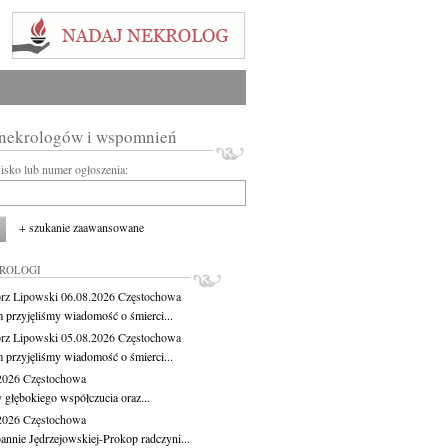
 nekrologów i wspomnień
wisko lub numer ogłoszenia:
+ szukanie zaawansowane
KROLOGI
rz Lipowski
06.08.2026
Częstochowa
m przyjęliśmy wiadomość o śmierci...
rz Lipowski
05.08.2026
Częstochowa
m przyjęliśmy wiadomość o śmierci...
.2026
Częstochowa
 głębokiego współczucia oraz...
.2026
Częstochowa
oannie Jędrzejowskiej-Prokop radczyni...