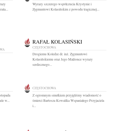
razy
Wyrazy szczerego współczucia Krystynie i
ata...
Zygmuntowi Kolasińskim z powodu tragicznej...
RAFAŁ KOLASIŃSKI
CZĘSTOCHOWA
OWA
Drogiemu Koledze dr. inż. Zygmuntowi
Kolasińskiemu oraz Jego Małżonce wyrazy
serdecznego...
CZĘSTOCHOWA
stopada
Z ogromnym smutkiem przyjęliśmy wiadomość o
le w...
śmierci Bartosza Kowalika Wspaniałego Przyjaciela
i...