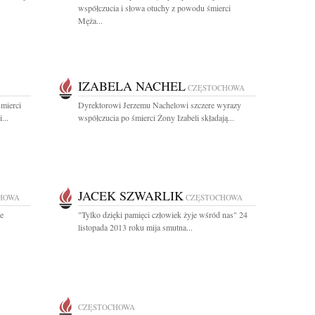
współczucia i słowa otuchy z powodu śmierci
Męża...
IZABELA NACHEL
CZĘSTOCHOWA
mierci
Dyrektorowi Jerzemu Nachelowi szczere wyrazy
...
współczucia po śmierci Żony Izabeli składają...
JACEK SZWARLIK
HOWA
CZĘSTOCHOWA
że
"Tylko dzięki pamięci człowiek żyje wśród nas" 24
listopada 2013 roku mija smutna...
CZĘSTOCHOWA