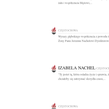
żalu i współczucia Mężowi,...
CZĘSTOCHOWA
Wyrazy głębokiego współczucia z powodu ś
Żony Panu Jerzemu Nachelowi Dyrektorowi
IZABELA NACHEL
CZĘSTOC
"Ty jesteś tą, która osładza życie i sprawia, 
chciałoby się zatrzymać skrzydła czasu,...
CZĘSTOCHOWA