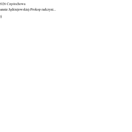
.2026
Częstochowa
oannie Jędrzejowskiej-Prokop radczyni...
ej