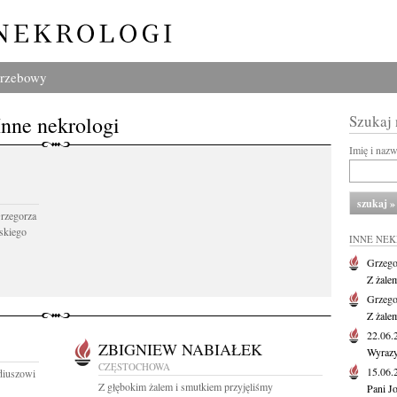
grzebowy
Inne nekrologi
Szukaj
Imię i naz
Grzegorza
skiego
INNE NE
Grzego
Z żale
Grzego
Z żale
22.06
ZBIGNIEW NABIAŁEK
Wyrazy
CZĘSTOCHOWA
15.06
diuszowi
Z głębokim żalem i smutkiem przyjęliśmy
Pani J