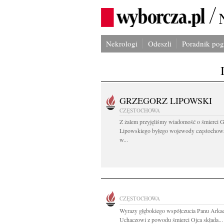
Nekrologi
Odeszli
Poradnik po
GRZEGORZ LIPOWSKI
CZĘSTOCHOWA
Z żalem przyjęliśmy wiadomość o śmierci 
Lipowskiego byłego wojewody częstochow
w...
CZĘSTOCHOWA
Wyrazy głębokiego współczucia Panu Arka
Uchaczowi z powodu śmierci Ojca składa...