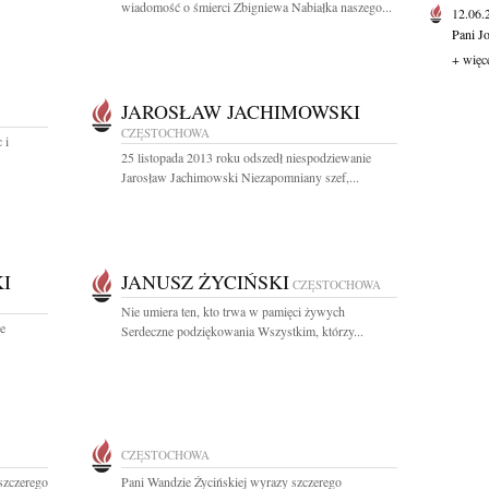
wiadomość o śmierci Zbigniewa Nabiałka naszego...
12.06
Pani J
+ więc
JAROSŁAW JACHIMOWSKI
CZĘSTOCHOWA
 i
25 listopada 2013 roku odszedł niespodziewanie
Jarosław Jachimowski Niezapomniany szef,...
I
JANUSZ ŻYCIŃSKI
CZĘSTOCHOWA
Nie umiera ten, kto trwa w pamięci żywych
le
Serdeczne podziękowania Wszystkim, którzy...
CZĘSTOCHOWA
szczerego
Pani Wandzie Życińskiej wyrazy szczerego