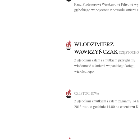
Panu Profesorowi Wiesławowi Pilisowi wy
głębokiego współczucia z powodu śmierci Br
WŁODZIMIERZ
WAWRZYŃCZAK
CZĘSTOCH
Z głębokim żalem i smutkiem przyjęliśmy
wiadomość o śmierci wspaniałego kolegi,
wieloletniego...
CZĘSTOCHOWA
Z głębokim smutkiem i żalem żegnamy 14 li
2013 roku o godzinie 14.00 na cmentarzu Ku