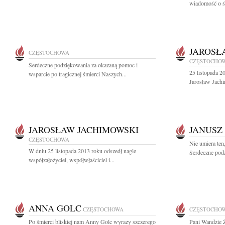
wiadomość o śm
JAROSŁ
CZĘSTOCHOWA
CZĘSTOCHO
Serdeczne podziękowania za okazaną pomoc i
25 listopada 2
wsparcie po tragicznej śmierci Naszych...
Jarosław Jachi
JAROSŁAW JACHIMOWSKI
JANUSZ
CZĘSTOCHOWA
Nie umiera ten
W dniu 25 listopada 2013 roku odszedł nagle
Serdeczne podz
współzałożyciel, współwłaściciel i...
ANNA GOLC
CZĘSTOCHOWA
CZĘSTOCHO
Po śmierci bliskiej nam Anny Golc wyrazy szczerego
Pani Wandzie Ż