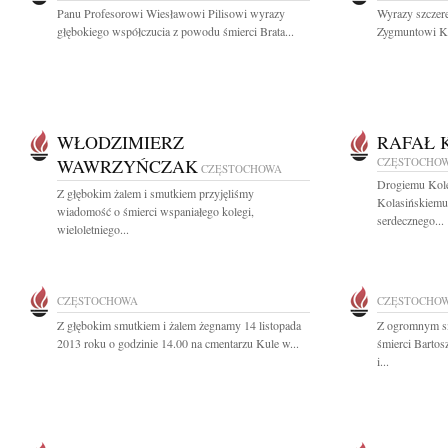
Panu Profesorowi Wiesławowi Pilisowi wyrazy
Wyrazy szczere
głębokiego współczucia z powodu śmierci Brata...
Zygmuntowi Ko
WŁODZIMIERZ
RAFAŁ 
WAWRZYŃCZAK
CZĘSTOCHO
CZĘSTOCHOWA
Drogiemu Kole
Z głębokim żalem i smutkiem przyjęliśmy
Kolasińskiemu
wiadomość o śmierci wspaniałego kolegi,
serdecznego...
wieloletniego...
CZĘSTOCHOWA
CZĘSTOCHO
Z głębokim smutkiem i żalem żegnamy 14 listopada
Z ogromnym s
2013 roku o godzinie 14.00 na cmentarzu Kule w...
śmierci Bartos
i...