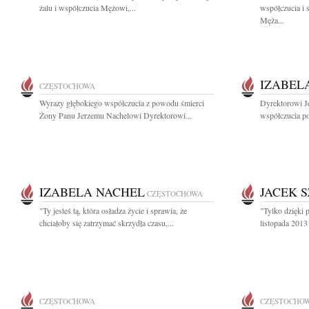
żalu i współczucia Mężowi,...
współczucia i 
Męża...
IZABEL
CZĘSTOCHOWA
Wyrazy głębokiego współczucia z powodu śmierci
Dyrektorowi J
Żony Panu Jerzemu Nachelowi Dyrektorowi...
współczucia po 
IZABELA NACHEL
JACEK 
CZĘSTOCHOWA
"Ty jesteś tą, która osładza życie i sprawia, że
"Tylko dzięki 
chciałoby się zatrzymać skrzydła czasu,...
listopada 2013
CZĘSTOCHOWA
CZĘSTOCHO