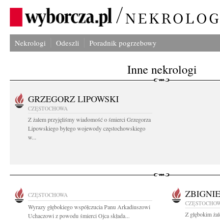
Nekrologi
Odeszli
Poradnik pogrzebowy
Inne nekrologi
GRZEGORZ LIPOWSKI
CZĘSTOCHOWA
Z żalem przyjęliśmy wiadomość o śmierci Grzegorza
Lipowskiego byłego wojewody częstochowskiego
w...
ZBIGNI
CZĘSTOCHOWA
CZĘSTOCHO
Wyrazy głębokiego współczucia Panu Arkadiuszowi
Z głębokim żal
Uchaczowi z powodu śmierci Ojca składa...