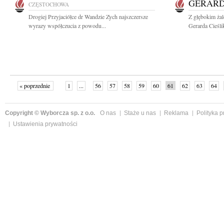
GERARD
CZĘSTOCHOWA
Drogiej Przyjaciółce dr Wandzie Zych najszczersze
Z głębokim ża
wyrazy współczucia z powodu...
Gerarda Cieśli
« poprzednie
1
...
56
57
58
59
60
61
62
63
64
»
Copyright © Wyborcza sp. z o.o.
O nas
Staże u nas
Reklama
Polityka 
Ustawienia prywatności