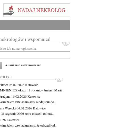
 nekrologów i wspomnień
wisko lub numer ogłoszenia:
+ szukanie zaawansowane
KROLOGI
ittner
03.07.2026
Katowice
IENIE Z okazji 11 rocznicy śmierci Marii...
Strużyna
16.02.2026
Katowice
okim żalem zawiadamiamy o odejściu do...
erz Werecki
04.02.2026
Katowice
 31 stycznia 2026 roku odszedł od nas...
.2026
Katowice
okim żalem zawiadamiamy, że odszedł od...