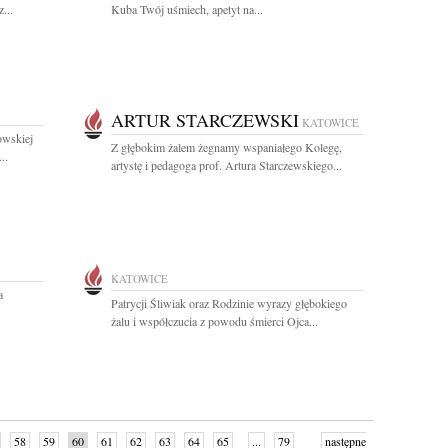
...
Kuba Twój uśmiech, apetyt na...
ARTUR STARCZEWSKI
KATOWICE
owskiej
Z głębokim żalem żegnamy wspaniałego Kolegę,
..
artystę i pedagoga prof. Artura Starczewskiego...
KATOWICE
a
Patrycji Śliwiak oraz Rodzinie wyrazy głębokiego
żalu i współczucia z powodu śmierci Ojca...
58
59
60
61
62
63
64
65
...
79
następne