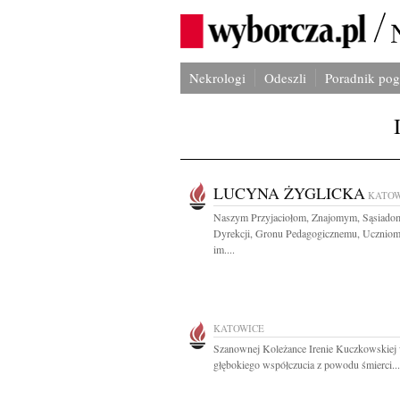
Nekrologi
Odeszli
Poradnik po
LUCYNA ŻYGLICKA
KATOW
Naszym Przyjaciołom, Znajomym, Sąsiado
Dyrekcji, Gronu Pedagogicznemu, Ucznio
im....
KATOWICE
Szanownej Koleżance Irenie Kuczkowskiej
głębokiego współczucia z powodu śmierci...