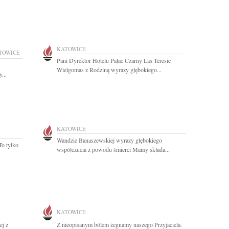
KATOWICE
TOWICE
Pani Dyrektor Hotelu Pałac Czarny Las Teresie
"
Wielgomas z Rodziną wyrazy głębokiego...
...
KATOWICE
Wandzie Banaszewskiej wyrazy głębokiego
To tylko
współczucia z powodu śmierci Mamy składa...
KATOWICE
ej z
Z nieopisanym bólem żegnamy naszego Przyjaciela.