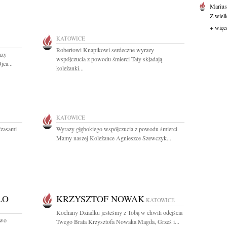
Marius
Z wiel
+ więc
KATOWICE
Robertowi Knapikowi serdeczne wyrazy
azy
współczucia z powodu śmierci Taty składają
jca...
koleżanki...
KATOWICE
Czasami
Wyrazy głębokiego współczucia z powodu śmierci
Mamy naszej Koleżance Agnieszce Szewczyk...
ŁO
KRZYSZTOF NOWAK
KATOWICE
Kochany Dziadku jesteśmy z Tobą w chwili odejścia
two
Twego Brata Krzysztofa Nowaka Magda, Grześ i...