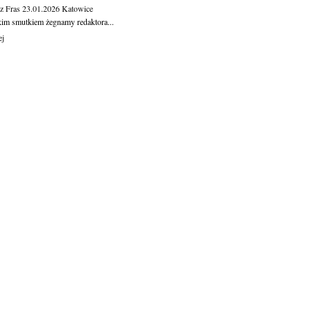
z Fras
23.01.2026
Katowice
kim smutkiem żegnamy redaktora...
ej