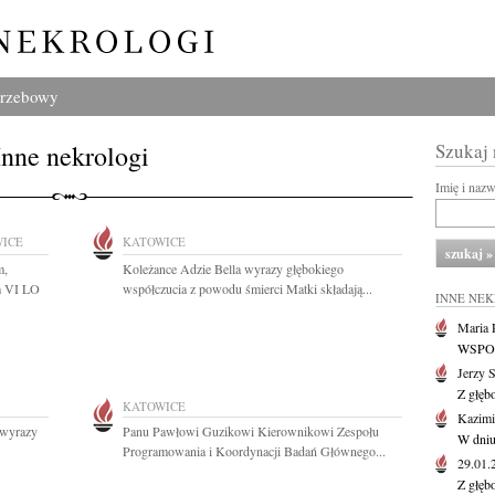
grzebowy
Inne nekrologi
Szukaj
Imię i naz
ICE
KATOWICE
m,
Koleżance Adzie Bella wyrazy głębokiego
m VI LO
współczucia z powodu śmierci Matki składają...
INNE NE
Maria P
WSPOMN
Jerzy 
Z głęb
KATOWICE
Kazimi
 wyrazy
Panu Pawłowi Guzikowi Kierownikowi Zespołu
W dniu
Programowania i Koordynacji Badań Głównego...
29.01
Z głęb