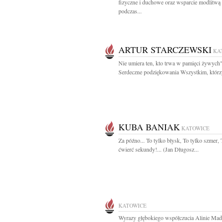
fizyczne i duchowe oraz wsparcie modlitwą
podczas...
ARTUR STARCZEWSKI
KA
Nie umiera ten, kto trwa w pamięci żywych
Serdeczne podziękowania Wszystkim, którzy
KUBA BANIAK
KATOWICE
Za późno... To tylko błysk, To tylko szmer, 
ćwierć sekundy!... (Jan Długosz...
KATOWICE
Wyrazy głębokiego współczucia Alinie Mad