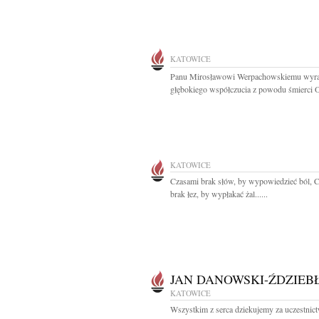
KATOWICE
Panu Mirosławowi Werpachowskiemu wyr
głębokiego współczucia z powodu śmierci O
KATOWICE
Czasami brak słów, by wypowiedzieć ból, 
brak łez, by wypłakać żal......
JAN DANOWSKI-ŹDZIEB
KATOWICE
Wszystkim z serca dziekujemy za uczestnic