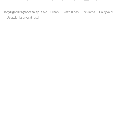
»
Copyright © Wyborcza sp. z o.o.
O nas
Staże u nas
Reklama
Polityka 
Ustawienia prywatności