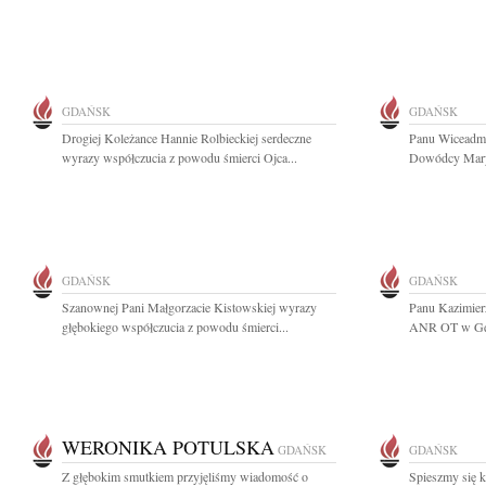
GDAŃSK
GDAŃSK
Drogiej Koleżance Hannie Rolbieckiej serdeczne
Panu Wiceadmi
wyrazy współczucia z powodu śmierci Ojca...
Dowódcy Maryn
GDAŃSK
GDAŃSK
Szanownej Pani Małgorzacie Kistowskiej wyrazy
Panu Kazimier
głębokiego współczucia z powodu śmierci...
ANR OT w Gda
WERONIKA POTULSKA
GDAŃSK
GDAŃSK
Z głębokim smutkiem przyjęliśmy wiadomość o
Spieszmy się k