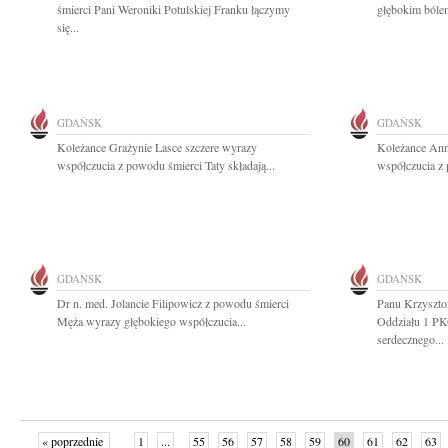
śmierci Pani Weroniki Potulskiej Franku łączymy
głębokim bólem
się...
GDAŃSK
GDAŃSK
Koleżance Grażynie Lasce szczere wyrazy
Koleżance Ann
współczucia z powodu śmierci Taty składają...
współczucia z 
GDAŃSK
GDAŃSK
Dr n. med. Jolancie Filipowicz z powodu śmierci
Panu Krzyszt
Męża wyrazy głębokiego współczucia...
Oddziału 1 P
serdecznego...
« poprzednie
1
...
55
56
57
58
59
60
61
62
63