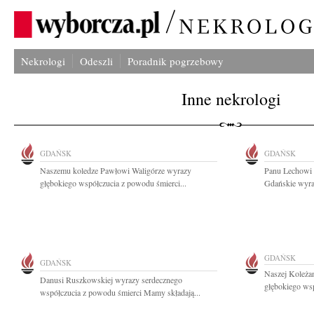
Nekrologi
Odeszli
Poradnik pogrzebowy
Inne nekrologi
GDAŃSK
GDAŃSK
Naszemu koledze Pawłowi Waligórze wyrazy
Panu Lechowi 
głębokiego współczucia z powodu śmierci...
Gdańskie wyraz
GDAŃSK
GDAŃSK
Naszej Koleża
Danusi Ruszkowskiej wyrazy serdecznego
głębokiego wsp
współczucia z powodu śmierci Mamy składają...