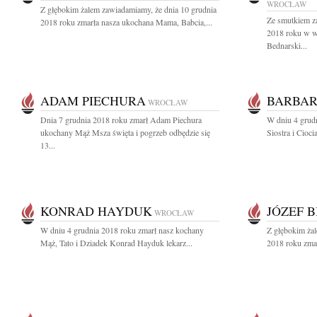
WROCŁAW
Z głębokim żalem zawiadamiamy, że dnia 10 grudnia
Ze smutkiem z
2018 roku zmarła nasza ukochana Mama, Babcia,...
2018 roku w wi
Bednarski...
ADAM PIECHURA
BARBAR
WROCŁAW
Dnia 7 grudnia 2018 roku zmarł Adam Piechura
W dniu 4 grud
ukochany Mąż Msza święta i pogrzeb odbędzie się
Siostra i Cioci
13...
KONRAD HAYDUK
JÓZEF 
WROCŁAW
W dniu 4 grudnia 2018 roku zmarł nasz kochany
Z głębokim żal
Mąż, Tato i Dziadek Konrad Hayduk lekarz...
2018 roku zmar