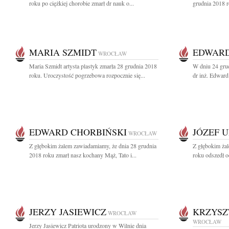
roku po ciężkiej chorobie zmarł dr nauk o...
grudnia 2018 r
MARIA SZMIDT
EDWARD
WROCŁAW
Maria Szmidt artysta plastyk zmarła 28 grudnia 2018
W dniu 24 grud
roku. Uroczystość pogrzebowa rozpocznie się...
dr inż. Edward
EDWARD CHORBIŃSKI
JÓZEF 
WROCŁAW
Z głębokim żalem zawiadamiamy, że dnia 28 grudnia
Z głębokim ża
2018 roku zmarł nasz kochany Mąż, Tato i...
roku odszedł o
JERZY JASIEWICZ
KRZYSZ
WROCŁAW
WROCŁAW
Jerzy Jasiewicz Patriota urodzony w Wilnie dnia