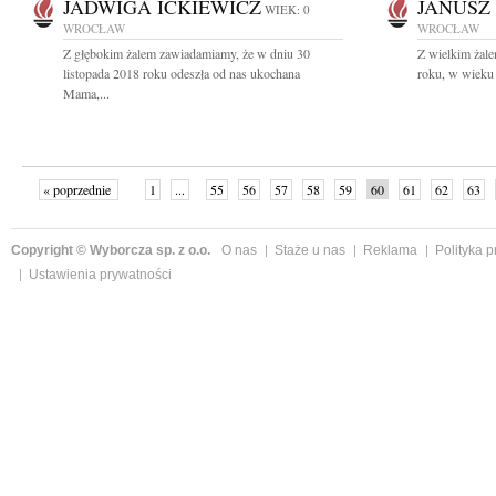
JADWIGA ICKIEWICZ
JANUSZ
WIEK: 0
WROCŁAW
WROCŁAW
Z głębokim żalem zawiadamiamy, że w dniu 30
Z wielkim żale
listopada 2018 roku odeszła od nas ukochana
roku, w wieku 
Mama,...
« poprzednie
1
...
55
56
57
58
59
60
61
62
63
»
Copyright © Wyborcza sp. z o.o.
O nas
Staże u nas
Reklama
Polityka 
Ustawienia prywatności