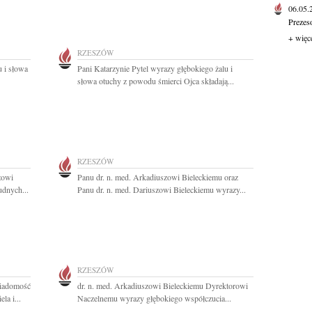
06.05
Prezes
+ więc
RZESZÓW
u i słowa
Pani Katarzynie Pytel wyrazy głębokiego żalu i
słowa otuchy z powodu śmierci Ojca składają...
RZESZÓW
zowi
Panu dr. n. med. Arkadiuszowi Bieleckiemu oraz
udnych...
Panu dr. n. med. Dariuszowi Bieleckiemu wyrazy...
RZESZÓW
wiadomość
dr. n. med. Arkadiuszowi Bieleckiemu Dyrektorowi
la i...
Naczelnemu wyrazy głębokiego współczucia...