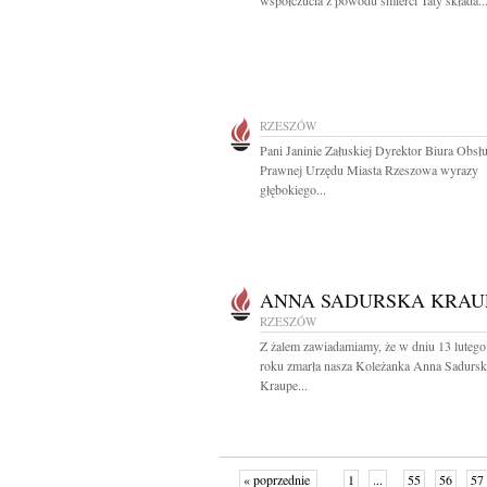
współczucia z powodu śmierci Taty składa..
RZESZÓW
Pani Janinie Załuskiej Dyrektor Biura Obsł
Prawnej Urzędu Miasta Rzeszowa wyrazy
głębokiego...
ANNA SADURSKA KRAU
RZESZÓW
Z żalem zawiadamiamy, że w dniu 13 luteg
roku zmarła nasza Koleżanka Anna Sadursk
Kraupe...
« poprzednie
1
...
55
56
57