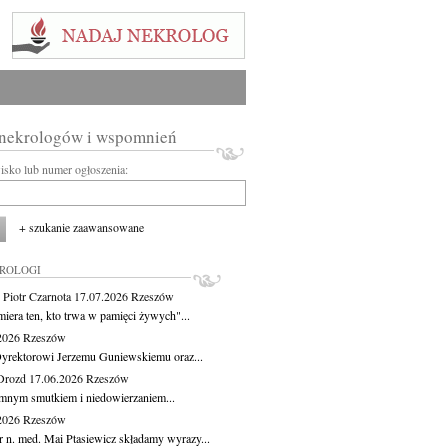
 nekrologów i wspomnień
wisko lub numer ogłoszenia:
+ szukanie zaawansowane
KROLOGI
 Piotr Czarnota
17.07.2026
Rzeszów
miera ten, kto trwa w pamięci żywych"...
.2026
Rzeszów
yrektorowi Jerzemu Guniewskiemu oraz...
Drozd
17.06.2026
Rzeszów
mnym smutkiem i niedowierzaniem...
.2026
Rzeszów
r n. med. Mai Ptasiewicz składamy wyrazy...