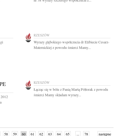
.
nr 38 wyrazy szczerego współczucia z...
RZESZÓW
ugi
Wyrazy głębokiego współczucia dr Elżbiecie Cesarz-
Maternickiej z powodu śmierci Mamy...
PE
RZESZÓW
Łącząc się w bólu z Panią Martą Półtorak z powodu
śmierci Mamy składam wyrazy...
o 2012
a
58
59
60
61
62
63
64
65
...
78
następne