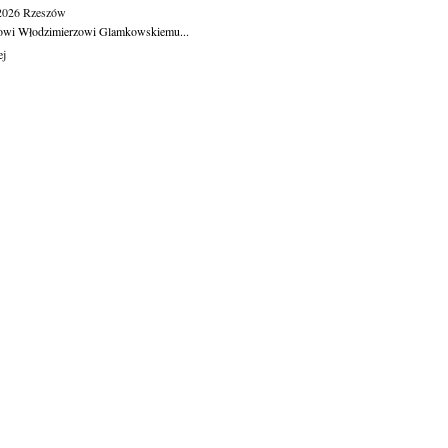
.2026
Rzeszów
owi Włodzimierzowi Glamkowskiemu...
ej