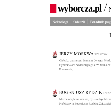
Nekrologi
Odeszli
Poradnik po
JERZY MOSKWA
RZESZÓW
Głęboko zasmuceni żegnamy Jerzego Mos
Egzaminatora Nadzorującego z WORD-u w
Rzeszowie,...
EUGENIUSZ RYDZIK
RZES
Można odejść na zawsze, by stale być blisko
Najbliższym Eugeniusza Rydzika Założyciela