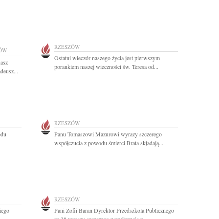
RZESZÓW
ÓW
Ostatni wieczór naszego życia jest pierwszym
nasz
porankiem naszej wieczności św. Teresa od...
deusz...
RZESZÓW
odu
Panu Tomaszowi Mazurowi wyrazy szczerego
współczucia z powodu śmierci Brata składają...
RZESZÓW
iego
Pani Zofii Baran Dyrektor Przedszkola Publicznego