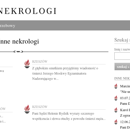
grzebowy
Inne nekrologi
Szukaj
Imię i naz
RZESZÓW
Z głębokim smutkiem przyjęliśmy wiadomość o
kwa
śmierci Jerzego Moskwy Egzaminatora
Nadzorującego w...
INNE NE
Marcin
"Nie u
03.07
Panu D
RZESZÓW
ZÓW
Karol 
Pani Sędzi Helenie Rydzik wyrazy szczerego
Z ogro
...
współczucia i słowa otuchy z powodu śmierci męża...
 i...
12.06
Pani D