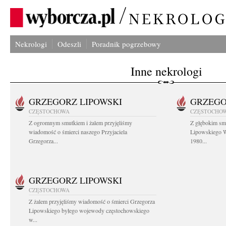
Nekrologi
Odeszli
Poradnik pogrzebowy
Inne nekrologi
GRZEGORZ LIPOWSKI
GRZEGO
CZĘSTOCHOWA
CZĘSTOCHO
Z ogromnym smutkiem i żalem przyjęliśmy
Z głębokim sm
wiadomość o śmierci naszego Przyjaciela
Lipowskiego W
Grzegorza...
1980...
GRZEGORZ LIPOWSKI
CZĘSTOCHOWA
Z żalem przyjęliśmy wiadomość o śmierci Grzegorza
Lipowskiego byłego wojewody częstochowskiego
w...