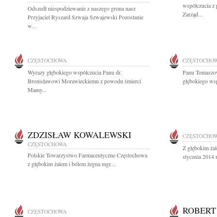
współczucia z
Odszedł niespodziewanie z naszego grona nasz
Zarząd...
Przyjaciel Ryszard Szwaja Szwajewski Pozostanie
w...
CZĘSTOCHOWA
CZĘSTOCHO
Wyrazy głębokiego współczucia Panu dr.
Panu Tomaszo
Bronisławowi Morawieckiemu z powodu śmierci
głębokiego wsp
Mamy...
ZDZISŁAW KOWALEWSKI
CZĘSTOCHO
CZĘSTOCHOWA
Z głębokim ża
Polskie Towarzystwo Farmaceutyczne Częstochowa
stycznia 2014 
z głębokim żalem i bólem żegna mgr....
ROBERT
CZĘSTOCHOWA