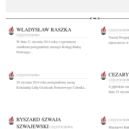
WŁADYSŁAW RASZKA
CZĘSTOCHO
CZĘSTOCHOWA
Naszej Drogie
W dniu 21 stycznia 2014 roku z ogromnym
najszczersze w
smutkiem pożegnaliśmy naszego Kolegę Radcę
Prawnego...
CEZARY
CZĘSTOCHOWA
CZĘSTOCHO
20 stycznia 2014 roku pożegnaliśmy naszą
Z głębokim sm
Koleżankę Lidię Grzelczak Honorowego Członka...
dniu 15 styczn
RYSZARD SZWAJA
CZĘSTOCHO
SZWAJEWSKI
CZĘSTOCHOWA
Maciejowi Ra