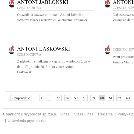
ANTONI JABŁOŃSKI
ANTONI
CZĘSTOCHOWA
CZĘSTOCHO
Odszedł na zawsze dr n. med. Antoni Jabłoński
Najszczersze w
Wybitny lekarz i nauczyciel. Wieloletni Ordynator...
Zmarłego dr. n
ANTONI LASKOWSKI
CZĘSTOCHO
CZĘSTOCHOWA
Panu prokurat
Z głębokim smutkiem przyjęliśmy wiadomość, że w
śmierci Mamy 
dniu 17 grudnia 2013 roku zmarł Antoni
Laskowski...
« poprzednie
1
...
55
56
57
58
59
60
61
62
63
»
Copyright © Wyborcza sp. z o.o.
O nas
Staże u nas
Reklama
Polityka 
Ustawienia prywatności