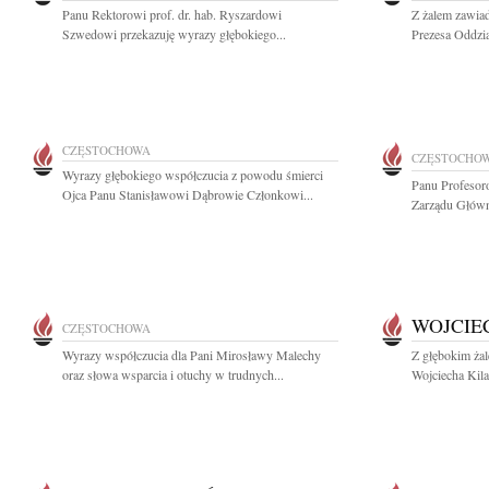
Panu Rektorowi prof. dr. hab. Ryszardowi
Z żalem zawiad
Szwedowi przekazuję wyrazy głębokiego...
Prezesa Oddzia
CZĘSTOCHOWA
CZĘSTOCHO
Wyrazy głębokiego współczucia z powodu śmierci
Panu Profesor
Ojca Panu Stanisławowi Dąbrowie Członkowi...
Zarządu Głów
WOJCIE
CZĘSTOCHOWA
Wyrazy współczucia dla Pani Mirosławy Malechy
Z głębokim ża
oraz słowa wsparcia i otuchy w trudnych...
Wojciecha Kilar