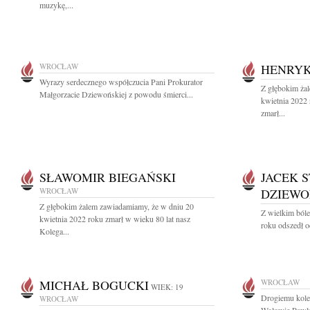
muzykę,...
WROCŁAW
HENRYK
Wyrazy serdecznego współczucia Pani Prokurator
Z głębokim ża
Małgorzacie Dziewońskiej z powodu śmierci...
kwietnia 2022
zmarł...
SŁAWOMIR BIEGAŃSKI
JACEK 
WROCŁAW
DZIEWO
Z głębokim żalem zawiadamiamy, że w dniu 20
Z wielkim ból
kwietnia 2022 roku zmarł w wieku 80 lat nasz
roku odszedł o
Kolega...
MICHAŁ BOGUCKI
WROCŁAW
WIEK: 19
Drogiemu kol
WROCŁAW