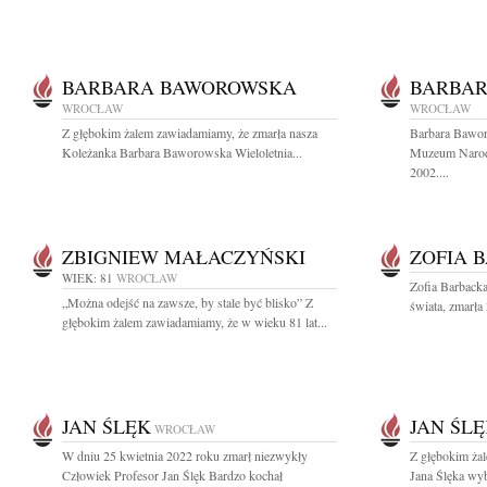
BARBARA BAWOROWSKA
BARBA
WROCŁAW
WROCŁAW
Z głębokim żalem zawiadamiamy, że zmarła nasza
Barbara Bawo
Koleżanka Barbara Baworowska Wieloletnia...
Muzeum Narod
2002....
ZBIGNIEW MAŁACZYŃSKI
ZOFIA 
WIEK: 81
WROCŁAW
Zofia Barbacka 
„Można odejść na zawsze, by stale być blisko” Z
świata, zmarła
głębokim żalem zawiadamiamy, że w wieku 81 lat...
JAN ŚLĘK
JAN ŚL
WROCŁAW
W dniu 25 kwietnia 2022 roku zmarł niezwykły
Z głębokim ża
Człowiek Profesor Jan Ślęk Bardzo kochał
Jana Ślęka wyb