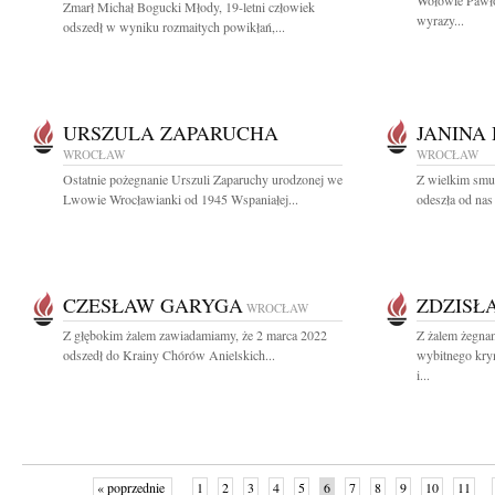
Wołowie Pawło
Zmarł Michał Bogucki Młody, 19-letni człowiek
wyrazy...
odszedł w wyniku rozmaitych powikłań,...
URSZULA ZAPARUCHA
JANINA
WROCŁAW
WROCŁAW
Ostatnie pożegnanie Urszuli Zaparuchy urodzonej we
Z wielkim smu
Lwowie Wrocławianki od 1945 Wspaniałej...
odeszła od nas
CZESŁAW GARYGA
ZDZISŁ
WROCŁAW
Z głębokim żalem zawiadamiamy, że 2 marca 2022
Z żalem żegnam
odszedł do Krainy Chórów Anielskich...
wybitnego krym
i...
« poprzednie
1
2
3
4
5
6
7
8
9
10
11