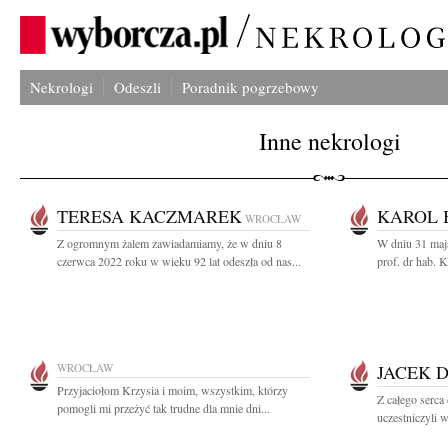
Nekrologi
Odeszli
Poradnik pogrzebowy
Inne nekrologi
TERESA KACZMAREK
KAROL 
WROCŁAW
Z ogromnym żalem zawiadamiamy, że w dniu 8
W dniu 31 maj
czerwca 2022 roku w wieku 92 lat odeszła od nas...
prof. dr hab. 
WROCŁAW
JACEK 
Przyjaciołom Krzysia i moim, wszystkim, którzy
Z całego serca
pomogli mi przeżyć tak trudne dla mnie dni...
uczestniczyli 