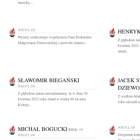
muzykę,...
WROCŁAW
HENRYK
Wyrazy serdecznego współczucia Pani Prokurator
Z głębokim ża
Małgorzacie Dziewońskiej z powodu śmierci...
kwietnia 2022
zmarł...
SŁAWOMIR BIEGAŃSKI
JACEK 
WROCŁAW
DZIEWO
Z głębokim żalem zawiadamiamy, że w dniu 20
Z wielkim ból
kwietnia 2022 roku zmarł w wieku 80 lat nasz
roku odszedł o
Kolega...
MICHAŁ BOGUCKI
WROCŁAW
WIEK: 19
Drogiemu kol
WROCŁAW