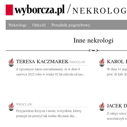
Nekrologi
Odeszli
Poradnik pogrzebowy
Inne nekrologi
TERESA KACZMAREK
KAROL 
WROCŁAW
Z ogromnym żalem zawiadamiamy, że w dniu 8
W dniu 31 maj
czerwca 2022 roku w wieku 92 lat odeszła od nas...
prof. dr hab. 
WROCŁAW
JACEK 
Przyjaciołom Krzysia i moim, wszystkim, którzy
Z całego serca
pomogli mi przeżyć tak trudne dla mnie dni...
uczestniczyli 