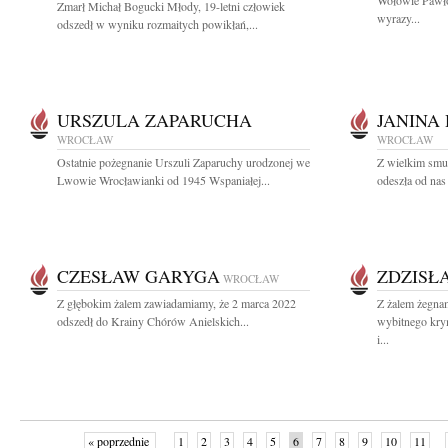
Wołowie Pawło
Zmarł Michał Bogucki Młody, 19-letni człowiek
wyrazy...
odszedł w wyniku rozmaitych powikłań,...
URSZULA ZAPARUCHA
JANINA
WROCŁAW
WROCŁAW
Ostatnie pożegnanie Urszuli Zaparuchy urodzonej we
Z wielkim smu
Lwowie Wrocławianki od 1945 Wspaniałej...
odeszła od nas
CZESŁAW GARYGA
ZDZISŁ
WROCŁAW
Z głębokim żalem zawiadamiamy, że 2 marca 2022
Z żalem żegnam
odszedł do Krainy Chórów Anielskich...
wybitnego krym
i...
« poprzednie
1
2
3
4
5
6
7
8
9
10
11