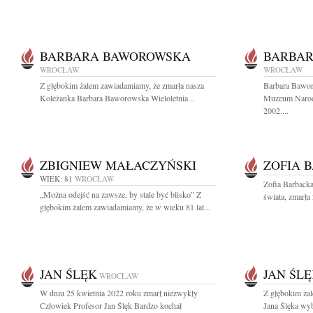
BARBARA BAWOROWSKA
BARBA
WROCŁAW
WROCŁAW
Z głębokim żalem zawiadamiamy, że zmarła nasza
Barbara Bawo
Koleżanka Barbara Baworowska Wieloletnia...
Muzeum Narod
2002....
ZBIGNIEW MAŁACZYŃSKI
ZOFIA 
WIEK: 81
WROCŁAW
Zofia Barbacka 
„Można odejść na zawsze, by stale być blisko” Z
świata, zmarła
głębokim żalem zawiadamiamy, że w wieku 81 lat...
JAN ŚLĘK
JAN ŚL
WROCŁAW
W dniu 25 kwietnia 2022 roku zmarł niezwykły
Z głębokim ża
Człowiek Profesor Jan Ślęk Bardzo kochał
Jana Ślęka wyb