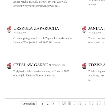
Wołowie Pawło
Zmarł Michał Bogucki Młody, 19-letni człowiek
wyrazy...
odszedł w wyniku rozmaitych powikłań,...
URSZULA ZAPARUCHA
JANINA
WROCŁAW
WROCŁAW
Ostatnie pożegnanie Urszuli Zaparuchy urodzonej we
Z wielkim smu
Lwowie Wrocławianki od 1945 Wspaniałej...
odeszła od nas
CZESŁAW GARYGA
ZDZISŁ
WROCŁAW
Z głębokim żalem zawiadamiamy, że 2 marca 2022
Z żalem żegnam
odszedł do Krainy Chórów Anielskich...
wybitnego krym
i...
« poprzednie
1
2
3
4
5
6
7
8
9
10
11