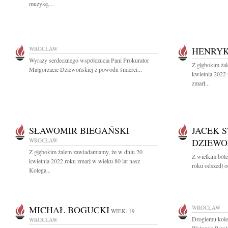
muzykę,...
WROCŁAW
HENRYK
Wyrazy serdecznego współczucia Pani Prokurator
Z głębokim ża
Małgorzacie Dziewońskiej z powodu śmierci...
kwietnia 2022
zmarł...
SŁAWOMIR BIEGAŃSKI
JACEK 
WROCŁAW
DZIEWO
Z głębokim żalem zawiadamiamy, że w dniu 20
Z wielkim ból
kwietnia 2022 roku zmarł w wieku 80 lat nasz
roku odszedł o
Kolega...
MICHAŁ BOGUCKI
WROCŁAW
WIEK: 19
Drogiemu kol
WROCŁAW