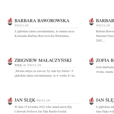
BARBARA BAWOROWSKA
BARBA
WROCŁAW
WROCŁAW
Z głębokim żalem zawiadamiamy, że zmarła nasza
Barbara Bawo
Koleżanka Barbara Baworowska Wieloletnia...
Muzeum Narod
2002....
ZBIGNIEW MAŁACZYŃSKI
ZOFIA 
WIEK: 81
WROCŁAW
Zofia Barbacka 
„Można odejść na zawsze, by stale być blisko” Z
świata, zmarła
głębokim żalem zawiadamiamy, że w wieku 81 lat...
JAN ŚLĘK
JAN ŚL
WROCŁAW
W dniu 25 kwietnia 2022 roku zmarł niezwykły
Z głębokim ża
Człowiek Profesor Jan Ślęk Bardzo kochał
Jana Ślęka wyb