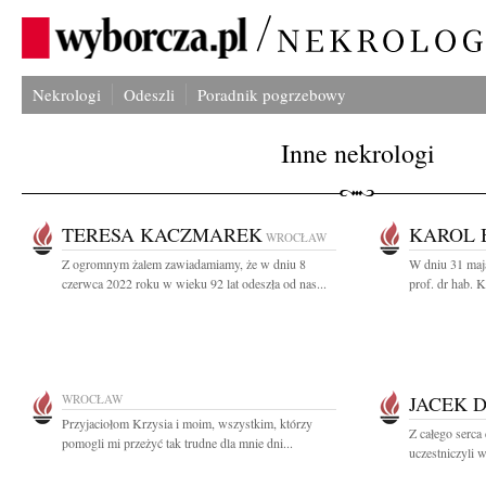
Nekrologi
Odeszli
Poradnik pogrzebowy
Inne nekrologi
TERESA KACZMAREK
KAROL 
WROCŁAW
Z ogromnym żalem zawiadamiamy, że w dniu 8
W dniu 31 maj
czerwca 2022 roku w wieku 92 lat odeszła od nas...
prof. dr hab. 
WROCŁAW
JACEK 
Przyjaciołom Krzysia i moim, wszystkim, którzy
Z całego serca
pomogli mi przeżyć tak trudne dla mnie dni...
uczestniczyli 