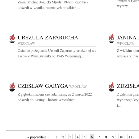
Wołowie Pawło
Zmarł Michał Bogucki Młody, 19-letni człowiek
wyrazy...
odszedł w wyniku rozmaitych powikłań,...
URSZULA ZAPARUCHA
JANINA
WROCŁAW
WROCŁAW
Ostatnie pożegnanie Urszuli Zaparuchy urodzonej we
Z wielkim smu
Lwowie Wrocławianki od 1945 Wspaniałej...
odeszła od nas
CZESŁAW GARYGA
ZDZISŁ
WROCŁAW
Z głębokim żalem zawiadamiamy, że 2 marca 2022
Z żalem żegnam
odszedł do Krainy Chórów Anielskich...
wybitnego krym
i...
« poprzednie
1
2
3
4
5
6
7
8
9
10
11