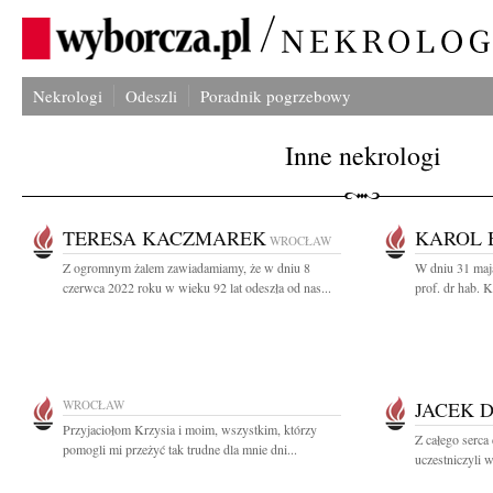
Nekrologi
Odeszli
Poradnik pogrzebowy
Inne nekrologi
TERESA KACZMAREK
KAROL 
WROCŁAW
Z ogromnym żalem zawiadamiamy, że w dniu 8
W dniu 31 maj
czerwca 2022 roku w wieku 92 lat odeszła od nas...
prof. dr hab. 
WROCŁAW
JACEK 
Przyjaciołom Krzysia i moim, wszystkim, którzy
Z całego serca
pomogli mi przeżyć tak trudne dla mnie dni...
uczestniczyli 