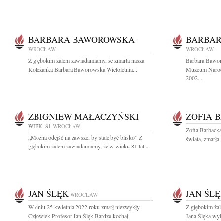
BARBARA BAWOROWSKA
BARBA
WROCŁAW
WROCŁAW
Z głębokim żalem zawiadamiamy, że zmarła nasza
Barbara Bawo
Koleżanka Barbara Baworowska Wieloletnia...
Muzeum Narod
2002....
ZBIGNIEW MAŁACZYŃSKI
ZOFIA 
WIEK: 81
WROCŁAW
Zofia Barbacka 
„Można odejść na zawsze, by stale być blisko” Z
świata, zmarła
głębokim żalem zawiadamiamy, że w wieku 81 lat...
JAN ŚLĘK
JAN ŚL
WROCŁAW
W dniu 25 kwietnia 2022 roku zmarł niezwykły
Z głębokim ża
Człowiek Profesor Jan Ślęk Bardzo kochał
Jana Ślęka wyb