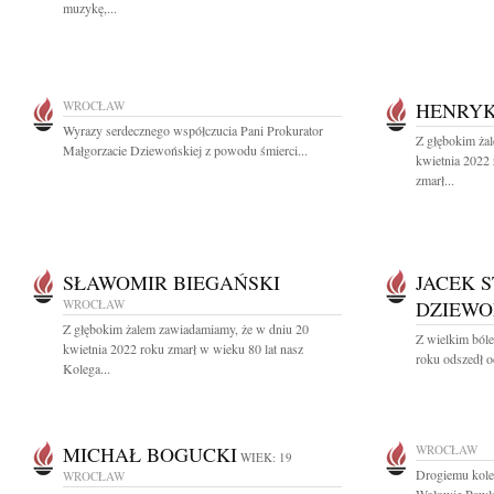
muzykę,...
WROCŁAW
HENRYK
Wyrazy serdecznego współczucia Pani Prokurator
Z głębokim ża
Małgorzacie Dziewońskiej z powodu śmierci...
kwietnia 2022
zmarł...
SŁAWOMIR BIEGAŃSKI
JACEK 
WROCŁAW
DZIEWO
Z głębokim żalem zawiadamiamy, że w dniu 20
Z wielkim ból
kwietnia 2022 roku zmarł w wieku 80 lat nasz
roku odszedł o
Kolega...
MICHAŁ BOGUCKI
WROCŁAW
WIEK: 19
Drogiemu kol
WROCŁAW