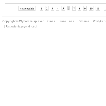
« poprzednie
1
2
3
4
5
6
7
8
9
10
11
.
Copyright © Wyborcza sp. z o.o.
O nas
Staże u nas
Reklama
Polityka 
Ustawienia prywatności