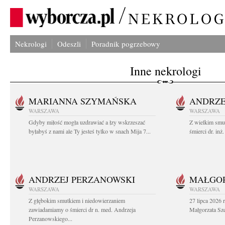
Nekrologi
Odeszli
Poradnik pogrzebowy
Inne nekrologi
MARIANNA SZYMAŃSKA
ANDRZE
WARSZAWA
WARSZAWA
Gdyby miłość mogła uzdrawiać a łzy wskrzeszać
Z wielkim smu
byłabyś z nami ale Ty jesteś tylko w snach Mija 7...
śmierci dr. in
ANDRZEJ PERZANOWSKI
MAŁGOR
WARSZAWA
WARSZAWA
Z głębokim smutkiem i niedowierzaniem
27 lipca 2026 
zawiadamiamy o śmierci dr n. med. Andrzeja
Małgorzata Sz
Perzanowskiego...