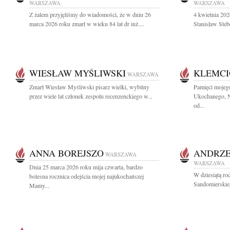
WARSZAWA
WARSZAWA
Z żalem przyjęliśmy do wiadomości, że w dniu 26
4 kwietnia 202
marca 2026 roku zmarł w wieku 84 lat dr inż....
Stanisław Stebe
WIESŁAW MYŚLIWSKI
KLEMCI
WARSZAWA
Zmarł Wiesław Myśliwski pisarz wielki, wybitny
Pamięci mojeg
przez wiele lat członek zespołu recenzenckiego w...
Ukochanego, Na
od...
ANNA BOREJSZO
ANDRZE
WARSZAWA
WARSZAWA
Dnia 25 marca 2026 roku mija czwarta, bardzo
W dziesiątą ro
bolesna rocznica odejścia mojej najukochańszej
Sandomierskieg
Mamy...