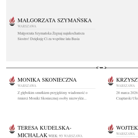
MAŁGORZATA SZYMAŃSKA
WARSZAWA
Małgorzata Szymańska Żegnaj najukochańsza
Siostro! Dziękuję Ci za wspólne lata Basia
MONIKA SKONIECZNA
KRZYSZ
WARSZAWA
WARSZAWA
Z głębokim smutkiem przyjęliśmy wiadomość o
28 marca 2026 
śmierci Moniki Skoniecznej osoby niezwykle...
Czaplarski Uko
TERESA KUDELSKA-
WOJTEK
MICHALAK
WARSZAWA
WIEK: 93
WARSZAWA