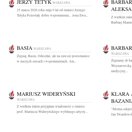
JERZY TETYK
BARBAR
WARSZAWA
ALEKSA
25 marca 2026 roku mija 9 lat od śmierci Jerzego
Tetyka Pozostały dobre wspomnienia... żona Ewa...
Z wielkim żal
Barbarę Manie
BASIA
BARBA
WARSZAWA
WARSZAWA
Żegnaj, Basiu, Odeszłaś, ale na zawsze pozostaniesz
Żegnamy dr hab
w naszych sercach i wspomnieniach. Ala...
Woynarowską By
medycyny...
MARIUSZ WIDERYŃSKI
KLARA 
WARSZAWA
BAZANI
Z wielkim żalem przyjęłam wiadomość o śmierci
"Można odejść 
prof. Mariusza Wideryńskiego wybitnego artysty...
Jan Twardowski