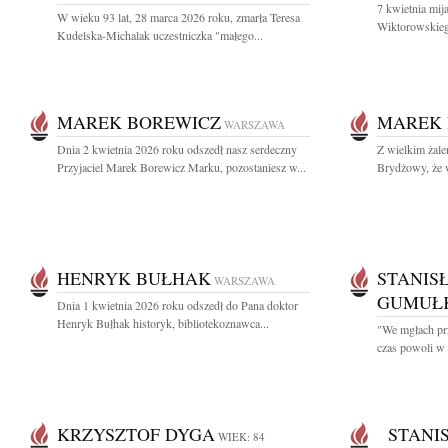
7 kwietnia mij
W wieku 93 lat, 28 marca 2026 roku, zmarła Teresa
Wiktorowskieg
Kudelska-Michalak uczestniczka "małego...
MAREK BOREWICZ
MAREK 
WARSZAWA
Dnia 2 kwietnia 2026 roku odszedł nasz serdeczny
Z wielkim żal
Przyjaciel Marek Borewicz Marku, pozostaniesz w...
Brydżowy, że w
HENRYK BUŁHAK
STANIS
WARSZAWA
GUMUŁ
Dnia 1 kwietnia 2026 roku odszedł do Pana doktor
Henryk Bułhak historyk, bibliotekoznawca...
"We mgłach prz
czas powoli w 
KRZYSZTOF DYGA
STANIS
WIEK: 84