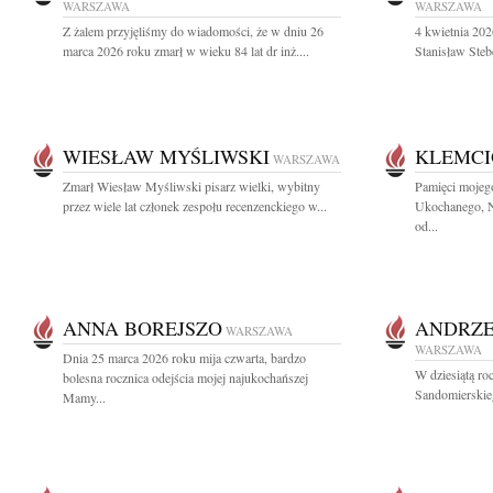
WARSZAWA
WARSZAWA
Z żalem przyjęliśmy do wiadomości, że w dniu 26
4 kwietnia 202
marca 2026 roku zmarł w wieku 84 lat dr inż....
Stanisław Stebe
WIESŁAW MYŚLIWSKI
KLEMCI
WARSZAWA
Zmarł Wiesław Myśliwski pisarz wielki, wybitny
Pamięci mojeg
przez wiele lat członek zespołu recenzenckiego w...
Ukochanego, Na
od...
ANNA BOREJSZO
ANDRZE
WARSZAWA
WARSZAWA
Dnia 25 marca 2026 roku mija czwarta, bardzo
W dziesiątą ro
bolesna rocznica odejścia mojej najukochańszej
Sandomierskieg
Mamy...