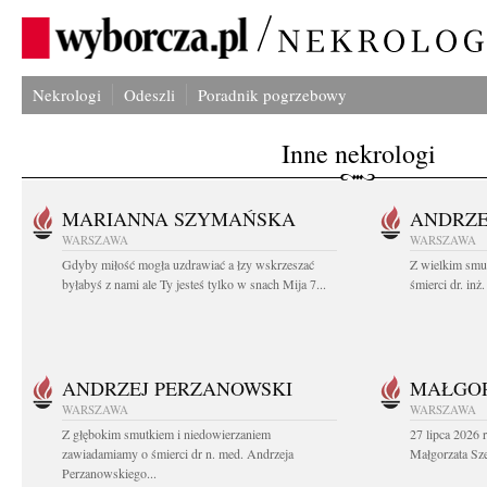
Nekrologi
Odeszli
Poradnik pogrzebowy
Inne nekrologi
MARIANNA SZYMAŃSKA
ANDRZE
WARSZAWA
WARSZAWA
Gdyby miłość mogła uzdrawiać a łzy wskrzeszać
Z wielkim smu
byłabyś z nami ale Ty jesteś tylko w snach Mija 7...
śmierci dr. in
ANDRZEJ PERZANOWSKI
MAŁGOR
WARSZAWA
WARSZAWA
Z głębokim smutkiem i niedowierzaniem
27 lipca 2026 
zawiadamiamy o śmierci dr n. med. Andrzeja
Małgorzata Sz
Perzanowskiego...