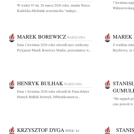
7 kwietnia mij
W wieku 93 lat, 28 marca 2026 roku, zmarła Teresa
Wiktorowskieg
Kudelska-Michalak uczestniczka "małego...
MAREK BOREWICZ
MAREK 
WARSZAWA
Dnia 2 kwietnia 2026 roku odszedł nasz serdeczny
Z wielkim żal
Przyjaciel Marek Borewicz Marku, pozostaniesz w...
Brydżowy, że w
HENRYK BUŁHAK
STANIS
WARSZAWA
GUMUŁ
Dnia 1 kwietnia 2026 roku odszedł do Pana doktor
Henryk Bułhak historyk, bibliotekoznawca...
"We mgłach prz
czas powoli w 
KRZYSZTOF DYGA
STANIS
WIEK: 84