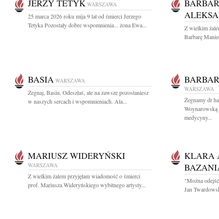
JERZY TETYK
BARBAR
WARSZAWA
ALEKSA
25 marca 2026 roku mija 9 lat od śmierci Jerzego
Tetyka Pozostały dobre wspomnienia... żona Ewa...
Z wielkim żal
Barbarę Manie
BASIA
BARBA
WARSZAWA
WARSZAWA
Żegnaj, Basiu, Odeszłaś, ale na zawsze pozostaniesz
Żegnamy dr hab
w naszych sercach i wspomnieniach. Ala...
Woynarowską By
medycyny...
MARIUSZ WIDERYŃSKI
KLARA 
WARSZAWA
BAZANI
Z wielkim żalem przyjęłam wiadomość o śmierci
"Można odejść 
prof. Mariusza Wideryńskiego wybitnego artysty...
Jan Twardowski