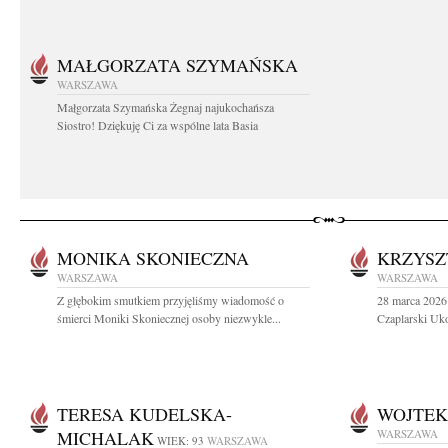
MAŁGORZATA SZYMAŃSKA
WARSZAWA
Małgorzata Szymańska Żegnaj najukochańsza
Siostro! Dziękuję Ci za wspólne lata Basia
MONIKA SKONIECZNA
KRZYSZ
WARSZAWA
WARSZAWA
Z głębokim smutkiem przyjęliśmy wiadomość o
28 marca 2026 
śmierci Moniki Skoniecznej osoby niezwykle...
Czaplarski Uko
TERESA KUDELSKA-
WOJTEK
MICHALAK
WARSZAWA
WIEK: 93
WARSZAWA