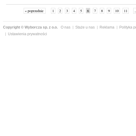
« poprzednie
1
2
3
4
5
6
7
8
9
10
11
.
Copyright © Wyborcza sp. z o.o.
O nas
Staże u nas
Reklama
Polityka 
Ustawienia prywatności