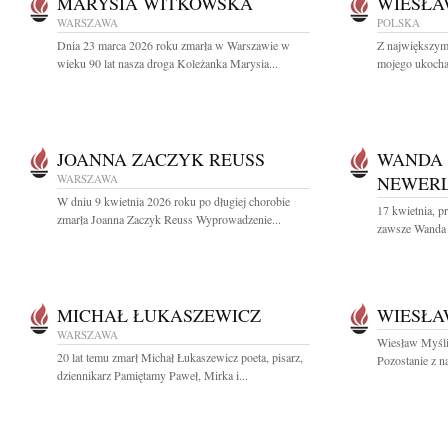
MARYSIA WITKOWSKA
WIESŁA
WARSZAWA
POLSKA
Dnia 23 marca 2026 roku zmarła w Warszawie w
Z największym
wieku 90 lat nasza droga Koleżanka Marysia...
mojego ukocha
JOANNA ZACZYK REUSS
WANDA
WARSZAWA
NEWER
W dniu 9 kwietnia 2026 roku po długiej chorobie
17 kwietnia, pr
zmarła Joanna Zaczyk Reuss Wyprowadzenie...
zawsze Wanda
MICHAŁ ŁUKASZEWICZ
WIESŁA
WARSZAWA
Wiesław Myśliw
20 lat temu zmarł Michał Łukaszewicz poeta, pisarz,
Pozostanie z n
dziennikarz Pamiętamy Paweł, Mirka i...