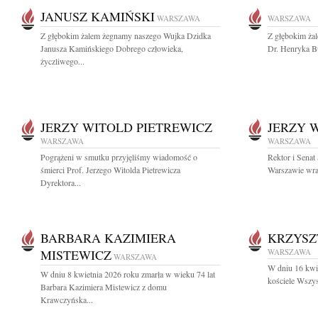
JANUSZ KAMIŃSKI
WARSZAWA
WARSZAWA
Z głębokim żalem żegnamy naszego Wujka Dzidka
Z głębokim ża
Janusza Kamińskiego Dobrego człowieka,
Dr. Henryka B
życzliwego...
JERZY WITOLD PIETREWICZ
JERZY 
WARSZAWA
WARSZAWA
Pogrążeni w smutku przyjęliśmy wiadomość o
Rektor i Sena
śmierci Prof. Jerzego Witolda Pietrewicza
Warszawie wraz
Dyrektora...
BARBARA KAZIMIERA
KRZYSZ
MISTEWICZ
WARSZAWA
WARSZAWA
W dniu 16 kwie
W dniu 8 kwietnia 2026 roku zmarła w wieku 74 lat
kościele Wszys
Barbara Kazimiera Mistewicz z domu
Krawczyńska...