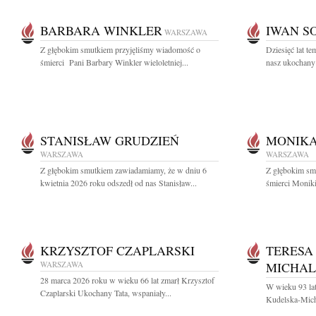
BARBARA WINKLER
IWAN S
WARSZAWA
Z głębokim smutkiem przyjęliśmy wiadomość o
Dziesięć lat t
śmierci Pani Barbary Winkler wieloletniej...
nasz ukochany
STANISŁAW GRUDZIEŃ
MONIKA
WARSZAWA
WARSZAWA
Z głębokim smutkiem zawiadamiamy, że w dniu 6
Z głębokim sm
kwietnia 2026 roku odszedł od nas Stanisław...
śmierci Moniki
KRZYSZTOF CZAPLARSKI
TERESA
WARSZAWA
MICHA
28 marca 2026 roku w wieku 66 lat zmarł Krzysztof
W wieku 93 lat
Czaplarski Ukochany Tata, wspaniały...
Kudelska-Micha