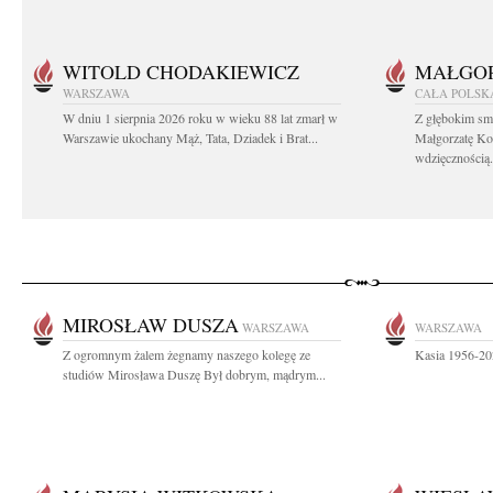
WITOLD CHODAKIEWICZ
MAŁGOR
WARSZAWA
CAŁA POLSK
W dniu 1 sierpnia 2026 roku w wieku 88 lat zmarł w
Z głębokim sm
Warszawie ukochany Mąż, Tata, Dziadek i Brat...
Małgorzatę Ko
wdzięcznością.
MIROSŁAW DUSZA
WARSZAWA
WARSZAWA
Z ogromnym żalem żegnamy naszego kolegę ze
Kasia 1956-20
studiów Mirosława Duszę Był dobrym, mądrym...