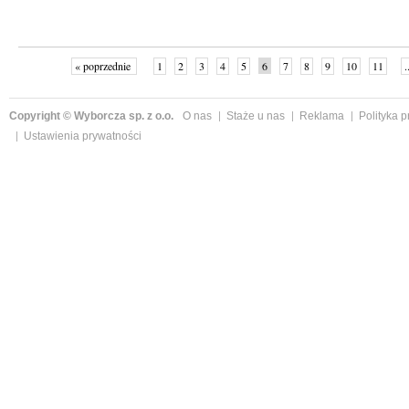
« poprzednie
1
2
3
4
5
6
7
8
9
10
11
.
Copyright © Wyborcza sp. z o.o.
O nas
Staże u nas
Reklama
Polityka 
Ustawienia prywatności