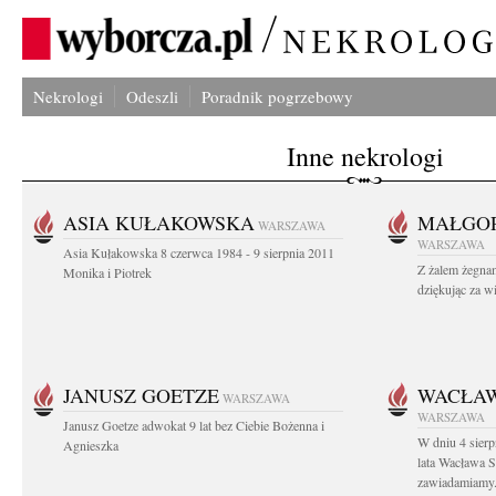
Nekrologi
Odeszli
Poradnik pogrzebowy
Inne nekrologi
ASIA KUŁAKOWSKA
MAŁGOR
WARSZAWA
WARSZAWA
Asia Kułakowska 8 czerwca 1984 - 9 sierpnia 2011
Z żalem żegnam
Monika i Piotrek
dziękując za w
JANUSZ GOETZE
WACŁAW
WARSZAWA
WARSZAWA
Janusz Goetze adwokat 9 lat bez Ciebie Bożenna i
W dniu 4 sier
Agnieszka
lata Wacława 
zawiadamiamy.