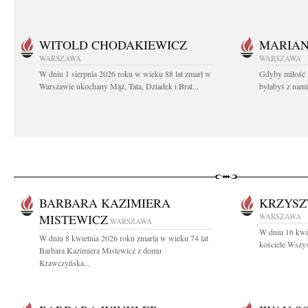
WITOLD CHODAKIEWICZ
MARIA
WARSZAWA
WARSZAWA
W dniu 1 sierpnia 2026 roku w wieku 88 lat zmarł w
Gdyby miłość 
Warszawie ukochany Mąż, Tata, Dziadek i Brat...
byłabyś z nami 
BARBARA KAZIMIERA
KRZYSZ
MISTEWICZ
WARSZAWA
WARSZAWA
W dniu 16 kwie
W dniu 8 kwietnia 2026 roku zmarła w wieku 74 lat
kościele Wszys
Barbara Kazimiera Mistewicz z domu
Krawczyńska...