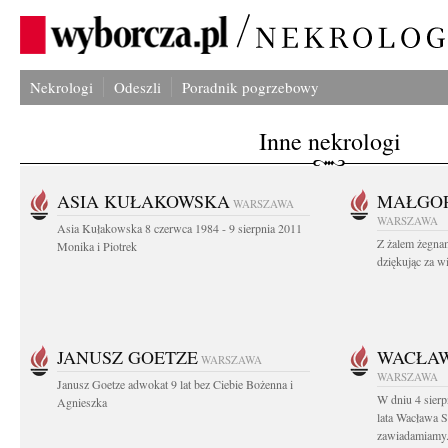
Nekrologi
Odeszli
Poradnik pogrzebowy
Inne nekrologi
ASIA KUŁAKOWSKA
MAŁGOR
WARSZAWA
WARSZAWA
Asia Kułakowska 8 czerwca 1984 - 9 sierpnia 2011
Z żalem żegnam
Monika i Piotrek
dziękując za w
JANUSZ GOETZE
WACŁAW
WARSZAWA
WARSZAWA
Janusz Goetze adwokat 9 lat bez Ciebie Bożenna i
W dniu 4 sier
Agnieszka
lata Wacława 
zawiadamiamy.