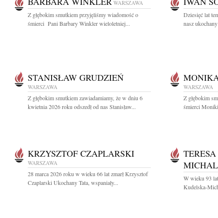
BARBARA WINKLER
IWAN S
WARSZAWA
Z głębokim smutkiem przyjęliśmy wiadomość o
Dziesięć lat t
śmierci Pani Barbary Winkler wieloletniej...
nasz ukochany
STANISŁAW GRUDZIEŃ
MONIKA
WARSZAWA
WARSZAWA
Z głębokim smutkiem zawiadamiamy, że w dniu 6
Z głębokim sm
kwietnia 2026 roku odszedł od nas Stanisław...
śmierci Moniki
KRZYSZTOF CZAPLARSKI
TERESA
WARSZAWA
MICHA
28 marca 2026 roku w wieku 66 lat zmarł Krzysztof
W wieku 93 lat
Czaplarski Ukochany Tata, wspaniały...
Kudelska-Micha