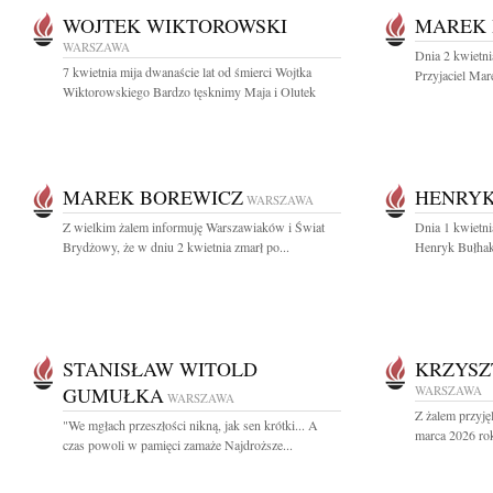
WOJTEK WIKTOROWSKI
MAREK 
WARSZAWA
Dnia 2 kwietni
7 kwietnia mija dwanaście lat od śmierci Wojtka
Przyjaciel Mar
Wiktorowskiego Bardzo tęsknimy Maja i Olutek
MAREK BOREWICZ
HENRY
WARSZAWA
Z wielkim żalem informuję Warszawiaków i Świat
Dnia 1 kwietni
Brydżowy, że w dniu 2 kwietnia zmarł po...
Henryk Bułhak 
STANISŁAW WITOLD
KRZYSZ
GUMUŁKA
WARSZAWA
WARSZAWA
Z żalem przyję
"We mgłach przeszłości nikną, jak sen krótki... A
marca 2026 rok
czas powoli w pamięci zamaże Najdroższe...