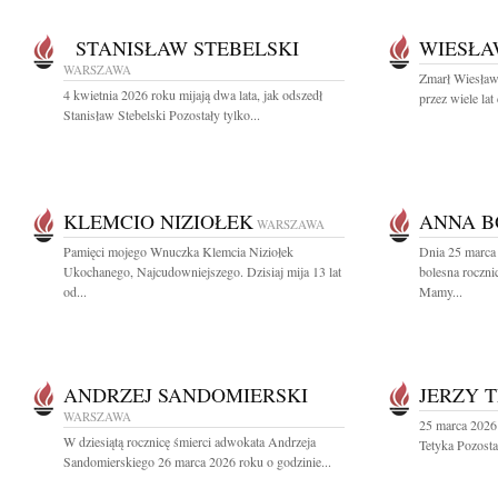
STANISŁAW STEBELSKI
WIESŁA
WARSZAWA
Zmarł Wiesław
4 kwietnia 2026 roku mijają dwa lata, jak odszedł
przez wiele lat
Stanisław Stebelski Pozostały tylko...
KLEMCIO NIZIOŁEK
ANNA B
WARSZAWA
Pamięci mojego Wnuczka Klemcia Niziołek
Dnia 25 marca 
Ukochanego, Najcudowniejszego. Dzisiaj mija 13 lat
bolesna roczni
od...
Mamy...
ANDRZEJ SANDOMIERSKI
JERZY 
WARSZAWA
25 marca 2026 
W dziesiątą rocznicę śmierci adwokata Andrzeja
Tetyka Pozosta
Sandomierskiego 26 marca 2026 roku o godzinie...