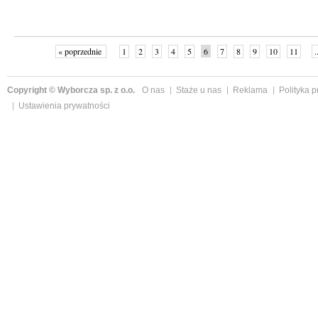
« poprzednie
1
2
3
4
5
6
7
8
9
10
11
.
Copyright © Wyborcza sp. z o.o.
O nas
Staże u nas
Reklama
Polityka 
Ustawienia prywatności