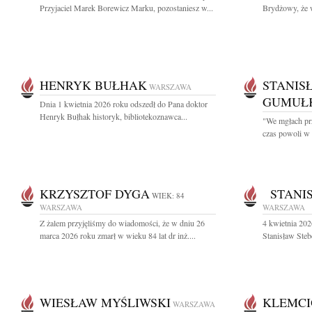
Przyjaciel Marek Borewicz Marku, pozostaniesz w...
Brydżowy, że w
HENRYK BUŁHAK
STANIS
WARSZAWA
GUMUŁ
Dnia 1 kwietnia 2026 roku odszedł do Pana doktor
Henryk Bułhak historyk, bibliotekoznawca...
"We mgłach prz
czas powoli w 
KRZYSZTOF DYGA
STANIS
WIEK: 84
WARSZAWA
WARSZAWA
Z żalem przyjęliśmy do wiadomości, że w dniu 26
4 kwietnia 202
marca 2026 roku zmarł w wieku 84 lat dr inż....
Stanisław Stebe
WIESŁAW MYŚLIWSKI
KLEMCI
WARSZAWA