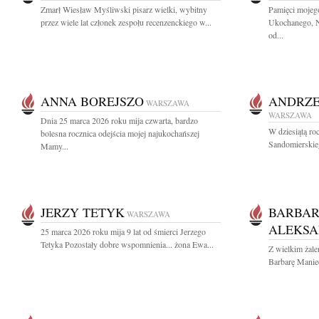
Zmarł Wiesław Myśliwski pisarz wielki, wybitny
Pamięci mojeg
przez wiele lat członek zespołu recenzenckiego w...
Ukochanego, Na
od...
ANNA BOREJSZO
ANDRZE
WARSZAWA
WARSZAWA
Dnia 25 marca 2026 roku mija czwarta, bardzo
W dziesiątą ro
bolesna rocznica odejścia mojej najukochańszej
Sandomierskieg
Mamy...
JERZY TETYK
BARBAR
WARSZAWA
ALEKSA
25 marca 2026 roku mija 9 lat od śmierci Jerzego
Tetyka Pozostały dobre wspomnienia... żona Ewa...
Z wielkim żal
Barbarę Manie