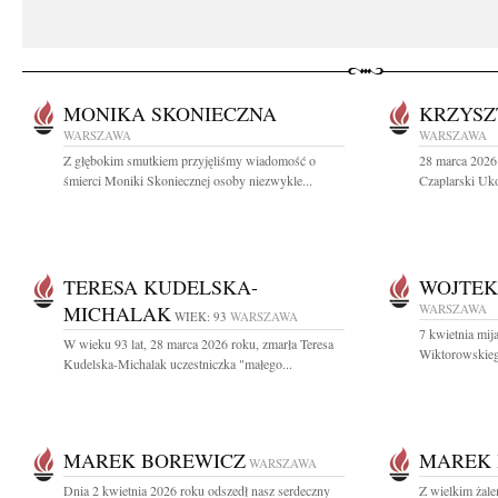
MONIKA SKONIECZNA
KRZYSZ
WARSZAWA
WARSZAWA
Z głębokim smutkiem przyjęliśmy wiadomość o
28 marca 2026 
śmierci Moniki Skoniecznej osoby niezwykle...
Czaplarski Uko
TERESA KUDELSKA-
WOJTEK
MICHALAK
WARSZAWA
WIEK: 93
WARSZAWA
7 kwietnia mij
W wieku 93 lat, 28 marca 2026 roku, zmarła Teresa
Wiktorowskieg
Kudelska-Michalak uczestniczka "małego...
MAREK BOREWICZ
MAREK 
WARSZAWA
Dnia 2 kwietnia 2026 roku odszedł nasz serdeczny
Z wielkim żal