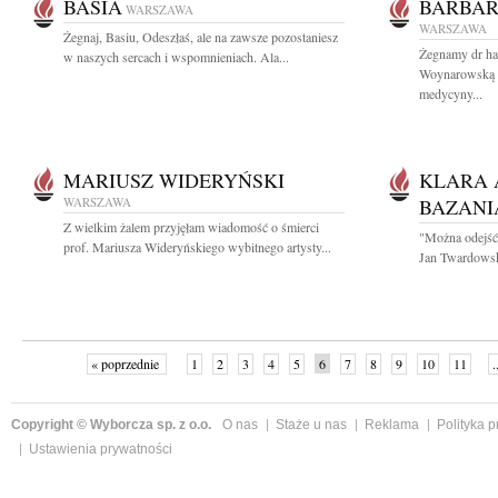
BASIA
BARBA
WARSZAWA
WARSZAWA
Żegnaj, Basiu, Odeszłaś, ale na zawsze pozostaniesz
Żegnamy dr hab
w naszych sercach i wspomnieniach. Ala...
Woynarowską By
medycyny...
MARIUSZ WIDERYŃSKI
KLARA 
WARSZAWA
BAZANI
Z wielkim żalem przyjęłam wiadomość o śmierci
"Można odejść 
prof. Mariusza Wideryńskiego wybitnego artysty...
Jan Twardowski
« poprzednie
1
2
3
4
5
6
7
8
9
10
11
.
Copyright © Wyborcza sp. z o.o.
O nas
Staże u nas
Reklama
Polityka 
Ustawienia prywatności