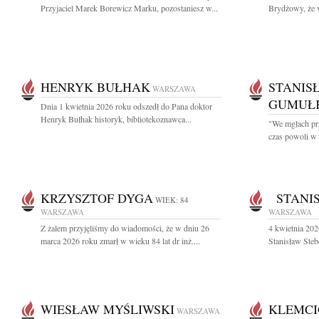
Przyjaciel Marek Borewicz Marku, pozostaniesz w...
Brydżowy, że w
HENRYK BUŁHAK
STANIS
WARSZAWA
GUMUŁ
Dnia 1 kwietnia 2026 roku odszedł do Pana doktor
Henryk Bułhak historyk, bibliotekoznawca...
"We mgłach prz
czas powoli w 
KRZYSZTOF DYGA
STANIS
WIEK: 84
WARSZAWA
WARSZAWA
Z żalem przyjęliśmy do wiadomości, że w dniu 26
4 kwietnia 202
marca 2026 roku zmarł w wieku 84 lat dr inż....
Stanisław Stebe
WIESŁAW MYŚLIWSKI
KLEMCI
WARSZAWA