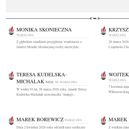
MONIKA SKONIECZNA
KRZYSZ
WARSZAWA
WARSZAWA
Z głębokim smutkiem przyjęliśmy wiadomość o
28 marca 2026 
śmierci Moniki Skoniecznej osoby niezwykle...
Czaplarski Uko
TERESA KUDELSKA-
WOJTEK
MICHALAK
WARSZAWA
WIEK: 93
WARSZAWA
7 kwietnia mij
W wieku 93 lat, 28 marca 2026 roku, zmarła Teresa
Wiktorowskieg
Kudelska-Michalak uczestniczka "małego...
MAREK BOREWICZ
MAREK 
WARSZAWA
Dnia 2 kwietnia 2026 roku odszedł nasz serdeczny
Z wielkim żal