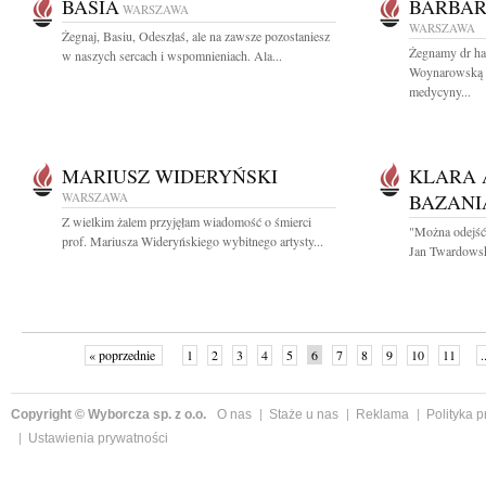
BASIA
BARBA
WARSZAWA
WARSZAWA
Żegnaj, Basiu, Odeszłaś, ale na zawsze pozostaniesz
Żegnamy dr hab
w naszych sercach i wspomnieniach. Ala...
Woynarowską By
medycyny...
MARIUSZ WIDERYŃSKI
KLARA 
WARSZAWA
BAZANI
Z wielkim żalem przyjęłam wiadomość o śmierci
"Można odejść 
prof. Mariusza Wideryńskiego wybitnego artysty...
Jan Twardowski
« poprzednie
1
2
3
4
5
6
7
8
9
10
11
.
Copyright © Wyborcza sp. z o.o.
O nas
Staże u nas
Reklama
Polityka 
Ustawienia prywatności