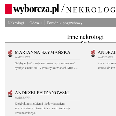
Nekrologi
Odeszli
Poradnik pogrzebowy
Inne nekrologi
MARIANNA SZYMAŃSKA
ANDRZE
WARSZAWA
WARSZAWA
Gdyby miłość mogła uzdrawiać a łzy wskrzeszać
Z wielkim smu
byłabyś z nami ale Ty jesteś tylko w snach Mija 7...
śmierci dr. in
ANDRZEJ PERZANOWSKI
WARSZAWA
Z głębokim smutkiem i niedowierzaniem
zawiadamiamy o śmierci dr n. med. Andrzeja
Perzanowskiego...