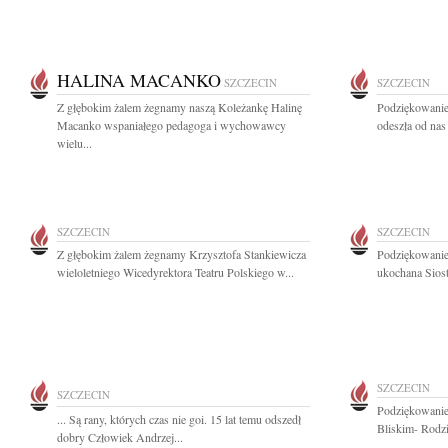
HALINA MACANKO
SZCZECIN
SZCZECIN
Z głębokim żalem żegnamy naszą Koleżankę Halinę
Podziękowanie
Macanko wspaniałego pedagoga i wychowawcy
odeszła od nas
wielu...
SZCZECIN
SZCZECIN
Z głębokim żalem żegnamy Krzysztofa Stankiewicza
Podziękowanie
wieloletniego Wicedyrektora Teatru Polskiego w...
ukochana Sios
SZCZECIN
SZCZECIN
Podziękowanie
... Są rany, których czas nie goi. 15 lat temu odszedł
Bliskim- Rodzi
dobry Człowiek Andrzej...