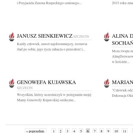
i Przyjaciela Zenona Rzepeckiego cenionego...
2015 roku zmar
JANUSZ SIENKIEWICZ
ALINA 
SZCZECIN
SOCHA
Każdy człowiek, nawet najskromniejszy, zostawia
ślad po sobie, jego życie zahacza o przeszłość i...
Msza święta ża
AlinęDrewnows
w kościele...
GENOWEFA KUJAWSKA
MARIAN
SZCZECIN
"Człowiek odc
Wszystkim, którzy uczestniczyli w pożegnaniu mojej
Dekoracja Okie
Mamy Genowefy Kujawskiej serdeczne...
« poprzednie
1
2
3
4
5
6
7
8
9
10
11