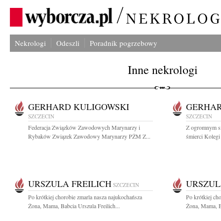
Nekrologi
Odeszli
Poradnik pogrzebowy
Inne nekrologi
GERHARD KULIGOWSKI
GERHAR
SZCZECIN
SZCZECIN
Federacja Związków Zawodowych Marynarzy i
Z ogromnym s
Rybaków Związek Zawodowy Marynarzy PŻM Z...
śmierci Kolegi
URSZULA FREILICH
URSZUL
SZCZECIN
Po krótkiej chorobie zmarla nasza najukochańsza
Po krótkiej ch
Żona, Mama, Babcia Urszula Freilich...
Żona, Mama, Ba