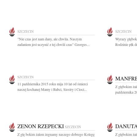
SZCZECIN
SZCZECIN
"Nie czas jest nam dany, ale chwila. Naszym
Wyrazy głębok
zadaniem jest uczynić z tej chwili czas" Georges...
Rodzinie płk d
SZCZECIN
MANFRE
11 października 2015 roku mija 10 lat od śmierci
Z głębokim ża
naszej kochanej Mamy i Babci, Siostry i Cioci...
października 2
ZENON RZEPECKI
DANUTA
SZCZECIN
Z głę bokim żalem żegnamy naszego dobrego Kolegę
Z głębokim żal