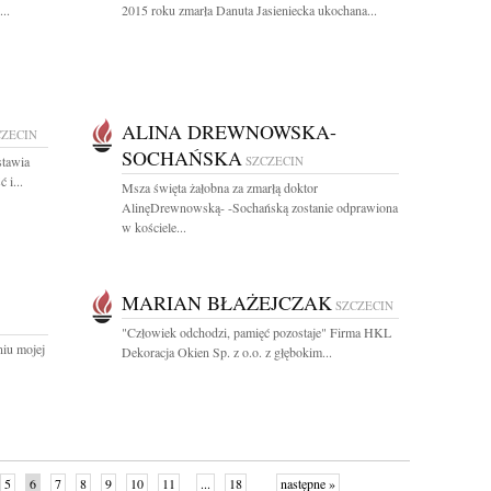
..
2015 roku zmarła Danuta Jasieniecka ukochana...
ALINA DREWNOWSKA-
CZECIN
SOCHAŃSKA
stawia
SZCZECIN
 i...
Msza święta żałobna za zmarłą doktor
AlinęDrewnowską- -Sochańską zostanie odprawiona
w kościele...
MARIAN BŁAŻEJCZAK
SZCZECIN
"Człowiek odchodzi, pamięć pozostaje" Firma HKL
niu mojej
Dekoracja Okien Sp. z o.o. z głębokim...
5
6
7
8
9
10
11
...
18
następne »