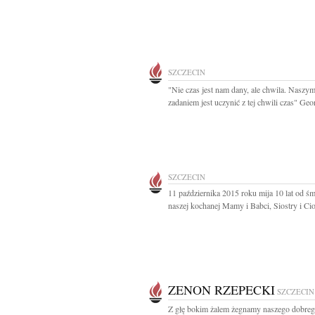
SZCZECIN
"Nie czas jest nam dany, ale chwila. Naszy
zadaniem jest uczynić z tej chwili czas" Geor
SZCZECIN
11 października 2015 roku mija 10 lat od śm
naszej kochanej Mamy i Babci, Siostry i Cioc
ZENON RZEPECKI
SZCZECIN
Z głę bokim żalem żegnamy naszego dobre