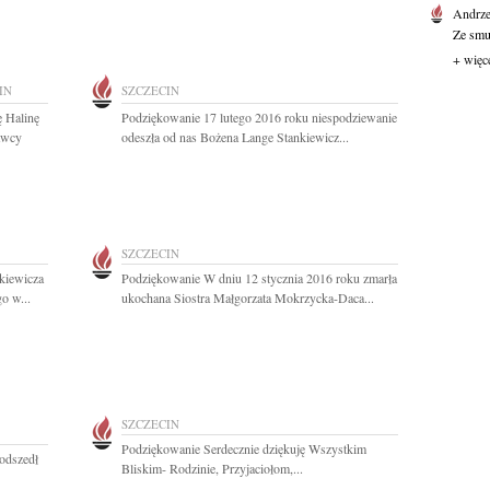
Andrze
Ze smu
+ więc
IN
SZCZECIN
 Halinę
Podziękowanie 17 lutego 2016 roku niespodziewanie
awcy
odeszła od nas Bożena Lange Stankiewicz...
SZCZECIN
kiewicza
Podziękowanie W dniu 12 stycznia 2016 roku zmarła
o w...
ukochana Siostra Małgorzata Mokrzycka-Daca...
SZCZECIN
Podziękowanie Serdecznie dziękuję Wszystkim
 odszedł
Bliskim- Rodzinie, Przyjaciołom,...