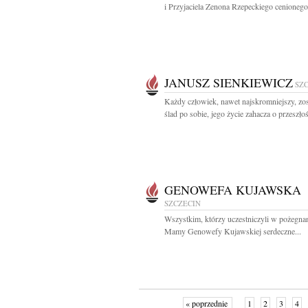
i Przyjaciela Zenona Rzepeckiego cenionego.
JANUSZ SIENKIEWICZ
SZ
Każdy człowiek, nawet najskromniejszy, zo
ślad po sobie, jego życie zahacza o przeszłość
GENOWEFA KUJAWSKA
SZCZECIN
Wszystkim, którzy uczestniczyli w pożegna
Mamy Genowefy Kujawskiej serdeczne...
« poprzednie
1
2
3
4