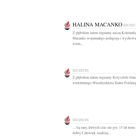
HALINA MACANKO
SZCZEC
Z głębokim żalem żegnamy naszą Koleżankę
Macanko wspaniałego pedagoga i wychow
wielu...
SZCZECIN
Z głębokim żalem żegnamy Krzysztofa Stan
wieloletniego Wicedyrektora Teatru Polskieg
SZCZECIN
... Są rany, których czas nie goi. 15 lat temu
dobry Człowiek Andrzej...