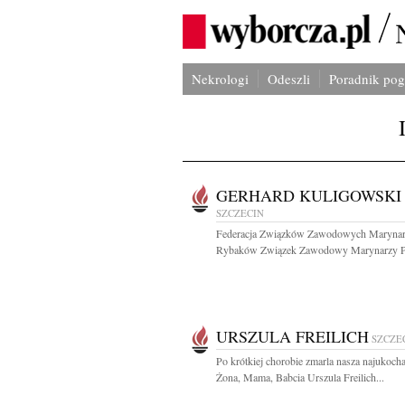
Nekrologi
Odeszli
Poradnik po
GERHARD KULIGOWSKI
SZCZECIN
Federacja Związków Zawodowych Marynar
Rybaków Związek Zawodowy Marynarzy P
URSZULA FREILICH
SZCZE
Po krótkiej chorobie zmarla nasza najukoch
Żona, Mama, Babcia Urszula Freilich...