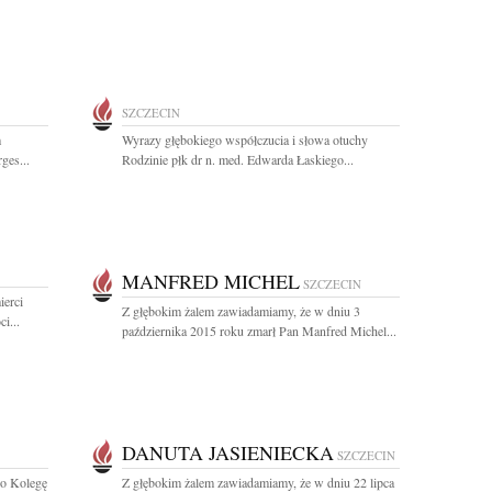
SZCZECIN
m
Wyrazy głębokiego współczucia i słowa otuchy
ges...
Rodzinie płk dr n. med. Edwarda Łaskiego...
MANFRED MICHEL
SZCZECIN
ierci
Z głębokim żalem zawiadamiamy, że w dniu 3
i...
października 2015 roku zmarł Pan Manfred Michel...
DANUTA JASIENIECKA
SZCZECIN
go Kolegę
Z głębokim żalem zawiadamiamy, że w dniu 22 lipca