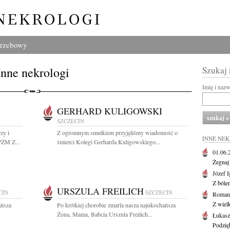
grzebowy
Inne nekrologi
Szukaj
Imię i naz
GERHARD KULIGOWSKI
SZCZECIN
zy i
Z ogromnym smutkiem przyjęliśmy wiadomość o
INNE NE
ŻM Z...
śmierci Kolegi Gerharda Kuligowskiego...
01.06
Żegnaj
Józef 
Z bóle
URSZULA FREILICH
CIN
SZCZECIN
Roman
Z wiel
ańsza
Po krótkiej chorobie zmarla nasza najukochańsza
Żona, Mama, Babcia Urszula Freilich...
Łukasz
Podzię