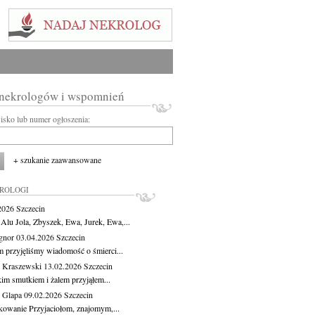
 nekrologów i wspomnień
wisko lub numer ogłoszenia:
+ szukanie zaawansowane
KROLOGI
.2026
Szczecin
 Alu Jola, Zbyszek, Ewa, Jurek, Ewa,...
Ignor
03.04.2026
Szczecin
m przyjęliśmy wiadomość o śmierci...
 Kraszewski
13.02.2026
Szczecin
kim smutkiem i żalem przyjąłem...
 Glapa
09.02.2026
Szczecin
kowanie Przyjaciołom, znajomym,...