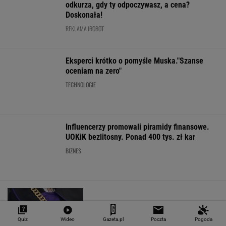
MATERIAŁ PROMOCYJNY
Niemiecki tunel opóźniony o 11 lat.
Zawstydzili nawet polskich drogowców
Quiz
Wideo
Gazeta.pl
Poczta
Pogoda