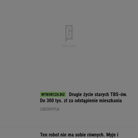
Kierowca Amazona utarł nosa motocyklistom.
Trafił się twardy przeciwnik
Pierwsza taka hybryda w historii Audi Sport.
RS 5 wykorzystuje elektryfikację bez
półśrodków