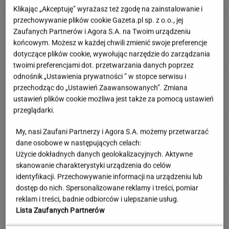
Klikając „Akceptuję” wyrażasz też zgodę na zainstalowanie i
przechowywanie plików cookie Gazeta.pl sp. z o.o., jej
Atak hakerski na ZUS. Poważna awaria strony
Zaufanych Partnerów i Agora S.A. na Twoim urządzeniu
i systemu PUE
końcowym. Możesz w każdej chwili zmienić swoje preferencje
dotyczące plików cookie, wywołując narzędzie do zarządzania
twoimi preferencjami dot. przetwarzania danych poprzez
odnośnik „Ustawienia prywatności ” w stopce serwisu i
Rozwiąż quiz filmowy. Czy rozpoznasz
najwybitniejsze aktorki PRL-u?
przechodząc do „Ustawień Zaawansowanych”. Zmiana
ustawień plików cookie możliwa jest także za pomocą ustawień
przeglądarki.
Współczesne trendy urlopowe przełamują
My, nasi Zaufani Partnerzy i Agora S.A. możemy przetwarzać
schematy. Jak dobrze przygotować się do
dane osobowe w następujących celach:
wyjazdu za granicę?
Użycie dokładnych danych geolokalizacyjnych. Aktywne
MATERIAŁ PROMOCYJNY
skanowanie charakterystyki urządzenia do celów
identyfikacji. Przechowywanie informacji na urządzeniu lub
dostęp do nich. Spersonalizowane reklamy i treści, pomiar
Anastazja Kuś została mistrzynią
świata. "Kariera przez pośladki"? Mamy
reklam i treści, badnie odbiorców i ulepszanie usług.
komentarz
Lista Zaufanych Partnerów
SUBSKRYPCJA