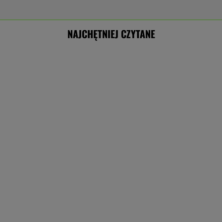
NAJCHĘTNIEJ CZYTANE
Dron nie wysadził samolotów w Lipsku.
Ujawniono powód