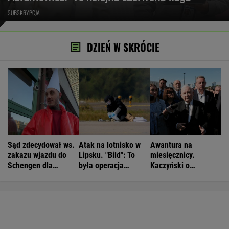
SUBSKRYPCJA
DZIEŃ W SKRÓCIE
Sąd zdecydował ws.
Atak na lotnisko w
Awantura na
zakazu wjazdu do
Lipsku. "Bild": To
miesięcznicy.
Schengen dla
była operacja
Kaczyński o
patostreamera
wojskowa
"wrzaskach
Crawly'ego
lumpenproletariatu"