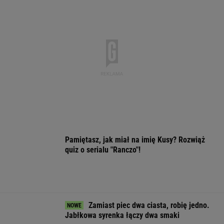
Pamiętasz, jak miał na imię Kusy? Rozwiąż
quiz o serialu "Ranczo"!
Zamiast piec dwa ciasta, robię jedno.
Jabłkowa syrenka łączy dwa smaki
Malują linie na oknach. Dlaczego jest to
zalecane i do czego to służy?
Argentyna w żałobie. Oto co ojciec
zrobił dla Messiego. "Bądź silny, Leo"
SUBSKRYPCJA