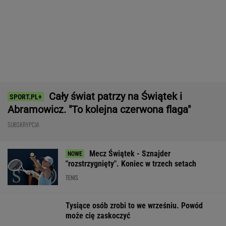
Nie ma wątpliwości, że to nowy król
segmentu. I jeszcze ta oferta - WOW! X3 z
Bawarii robi szał na drogach
MATERIAŁ PROMOCYJNY
Będzie wielki hit z udziałem Osaki w Toronto!
Oto ostatnie ćwierćfinalistki
TENIS