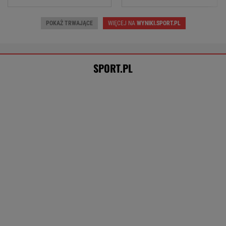
Cały świat patrzy na Świątek i
Abramowicz. "To kolejna czerwona flaga"
SUBSKRYPCJA
Mecz Świątek - Sznajder
"rozstrzygnięty". Koniec w trzech setach
TENIS
Tysiące osób zrobi to we wrześniu. Powód
może cię zaskoczyć
MATERIAŁ PROMOCYJNY,
18+