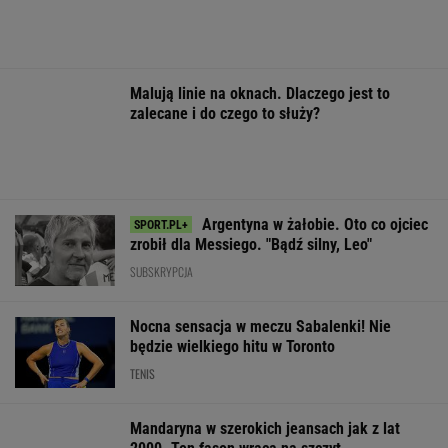
Nocna sensacja w meczu Sabalenki! Nie
będzie wielkiego hitu w Toronto
TENIS
Mandaryna w szerokich jeansach jak z lat
2000. Ten fason wraca na szczyt
OFERTY AVANTI24
Posyp skórkę
Usunęliśmy jedno
200 metrów wys
ziemniaka sodą.
słowo z tytułów
i podziemny las
Prosty trik pomaga w
polskich filmów.
Jaskinia bije ś
kuchni
Rozwiążesz
rekord
bezbłędnie?