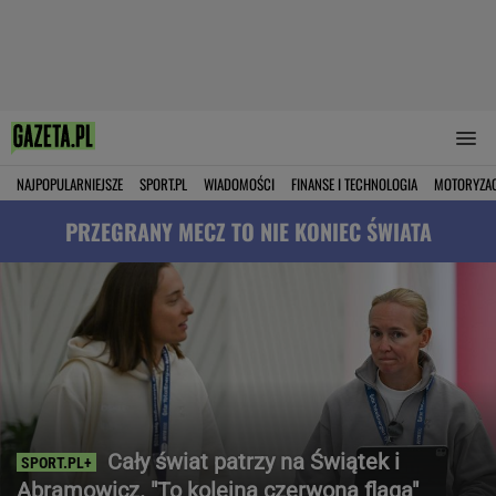
NAJPOPULARNIEJSZE
SPORT.PL
WIADOMOŚCI
FINANSE I TECHNOLOGIA
MOTORYZA
PRZEGRANY MECZ TO NIE KONIEC ŚWIATA
Cały świat patrzy na Świątek i
Abramowicz. "To kolejna czerwona flaga"