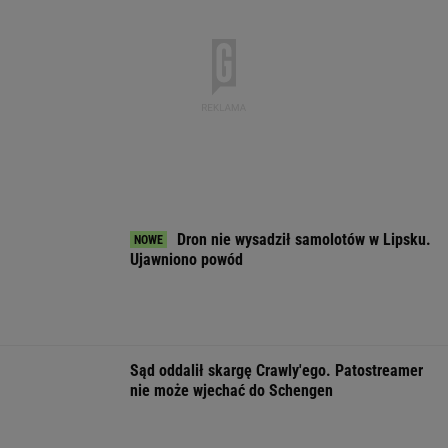
WSPÓŁPRACA PŁATNA Z WYBORCZA.PL
ZROZUM, POZNAJ, ODKRYWAJ
SEKCJA Z SUBSKRYPCJĄ
Zaćmienie 12 sierpnia: praktyczny przewodnik
"W domu mają dyrektorów. Pięciolatek mówi:
Babciu, u nas to ja rządzę"
Jak się zapisać do lekarza w NFZ bez
dzwonienia do przychodni