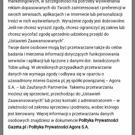
marketingowych, w szczególności na potrzeby wyświetlania
reklam dopasowanych do Twoich zainteresowań i preferencji w
swoich serwisach, aplikacjach i w Internecie lub personalizacji
treści w nich wyświetlanych. Wyrażenie zgody jest dobrowolne.
Jeśli nie chcesz wyrazić zgody, chcesz ograniczyć jej zakres lub
chcesz wycofać zgodę uprzednio udzieloną przejdź do
„Ustawień Zaawansowanych”.
Twoje dane osobowe mogą być przetwarzane także do celów
badania i mierzenia informacji dotyczących funkcjonowania
serwisów i aplikacji lub łączone z danymi dot. świadczonych
Tobie usług. W określonych przypadkach przetwarzanie
danych nie wymaga zgody i odbywa się w oparciu o
uzasadniony interes Gazeta.pl, jej spółki powiązanej – Agora
S.A. – lub Zaufanych Partnerów. Takiemu przetwarzaniu
możesz się sprzeciwić, przechodząc do „Ustawień
Zaawansowanych” lub przez kontakt z administratorem – w
zależności od zakresu sprzeciwu i podmiotu, wobec którego
jest kierowany. Więcej informacji o przetwarzaniu danych
Szokujące nagranie z Tatr. "Rodzice, którzy
osobowych znajdziesz w dokumencie
Polityka Prywatności
zwariowali"
Gazeta.pl
i
Polityka Prywatności Agora S.A.