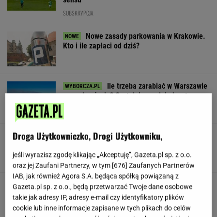
SUBSKRYPCJA
Nowe zasady parkowania w Krakowie.
Kto i ile zapłaci od dziś?
Ile trzeba zarabiać w Warszawie
na godne życie? Czytelnicy podają kwoty
SUBSKRYPCJA
Droga Użytkowniczko, Drogi Użytkowniku,
Czarnecki zawieszony w PiS. "Zrobi
wszystko, żeby wrócić do Brukseli"
jeśli wyrazisz zgodę klikając „Akceptuję”, Gazeta.pl sp. z o.o.
SUBSKRYPCJA
oraz jej Zaufani Partnerzy, w tym [
676
] Zaufanych Partnerów
IAB, jak również Agora S.A. będąca spółką powiązaną z
Wojsko płaci ochotnikom 6 tys. zł. Ogromne
Gazeta.pl sp. z o.o., będą przetwarzać Twoje dane osobowe
zainteresowanie programem
takie jak adresy IP, adresy e-mail czy identyfikatory plików
cookie lub inne informacje zapisane w tych plikach do celów