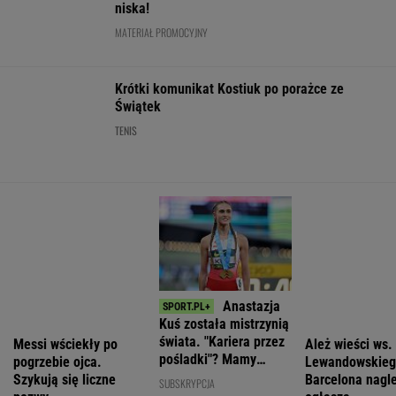
Awantura na
Waldemar
Zmiany w
Samoloty
miesięcznicy.
Żurek:
systemie
krążyły w
Kaczyński o
Ogrywamy
ostrzegania.
zastrzeżonej
"wrzaskach
prezydenta. To
"Wyciągają
strefie nad
lumpenproletariatu"
nasz wielki
wnioski z tej
Trumpem
sukces
lekcji"
WIADOMOŚCI