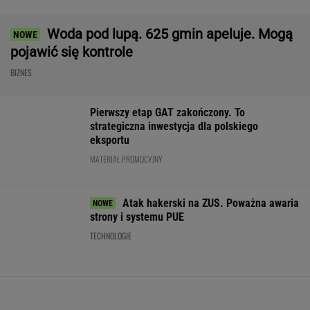
WALUTY I GIEŁDA
EUR
USD
CHF
GBP
WIG
4,3003
3,7222
4,6038
5,0245
152 279,72
0,01%
0,09%
0,01%
0,14%
0,33%
SPRAWDŹ NOTOWANIA
Notowania dostarcza VIA24ONLINE
MOTORYZACJA