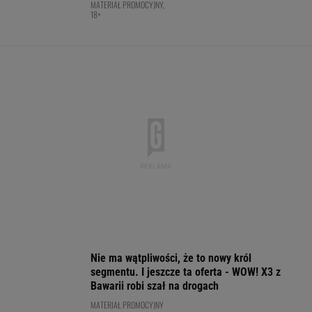
Argentyna w żałobie. Oto co ojciec
zrobił dla Messiego. "Bądź silny, Leo"
SUBSKRYPCJA
Ten przepis wywołuje coraz
większy chaos w Ekstraklasie. "To już nie ma
sensu"
SUBSKRYPCJA
Bawarski gigant zostawia konkurencję w tyle.
Co za design! A rata miesięczna? Zaskakująco
niska!
MATERIAŁ PROMOCYJNY
Krótki komunikat Kostiuk po porażce ze
Świątek
TENIS