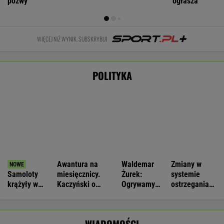
Ukraiński wywiad: Rosja zwiększa
produkcję rakiet. Nawet 200 proc. normy
Nie będzie nowej umowy TVP z Kościołem.
Obowiązuje ta podpisana przez Kurskiego
MARCIN KOZŁOWSKI
Prokuratura nie odpuszcza
Michałowi Wiśniewskiemu. Jest kasacja