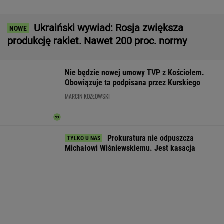
Wojsko płaci ochotnikom 6 tys. zł.
Ogromne zainteresowanie programem
BIZNES
Jedno przekonanie może utrudniać życie
osobom z astygmatyzmem. Zwłaszcza latem
MATERIAŁ PROMOCYJNY
Żabka ujawnia
Jeden z najbardziej
Wielka firma
zarobki
poszukiwanych ludzi
budowlana ogła
franczyzobiorców.
na świecie już w
upadłość. Wid
Liczby powalają, zysk
areszcie
zwolnień nad
już nie
pracownikami