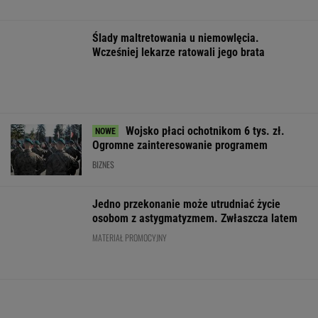
Mamy najlepsze zaćmienia w Układzie
Słonecznym
FINANSE I TECHNOLOGIA