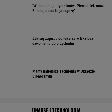
Drugie życie starych TBS-ów.
Do 300 tys. zł za odstąpienie mieszkania
SUBSKRYPCJA
Ten robot nie ma sobie równych. Myje i
odkurza, gdy ty odpoczywasz, a cena?
Doskonała!
REKLAMA IROBOT
Eksperci krótko o pomyśle Muska."Szanse