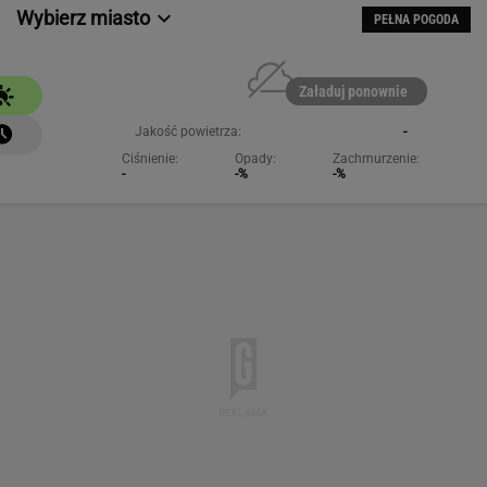
Wybierz miasto
PEŁNA POGODA
Załaduj ponownie
Jakość powietrza:
-
Ciśnienie:
Opady:
Zachmurzenie:
-
-%
-%