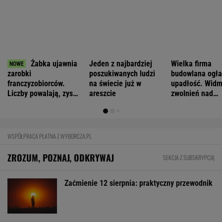
Woda pod lupą. 625 gmin apeluje. Mogą
pojawić się kontrole
BIZNES
Pierwszy etap GAT zakończony. To
strategiczna inwestycja dla polskiego
eksportu
MATERIAŁ PROMOCYJNY
Atak hakerski na ZUS. Poważna awaria
strony i systemu PUE
TECHNOLOGIE