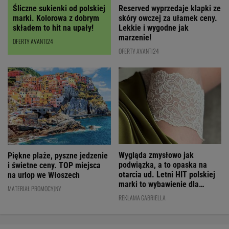
Reserved wyprzedaje klapki ze
Śliczne sukienki od polskiej
skóry owczej za ułamek ceny.
marki. Kolorowa z dobrym
Lekkie i wygodne jak
składem to hit na upały!
marzenie!
OFERTY AVANTI24
OFERTY AVANTI24
Wygląda zmysłowo jak
Piękne plaże, pyszne jedzenie
podwiązka, a to opaska na
i świetne ceny. TOP miejsca
otarcia ud. Letni HIT polskiej
na urlop we Włoszech
marki to wybawienie dla
MATERIAŁ PROMOCYJNY
kobiet!
REKLAMA GABRIELLA