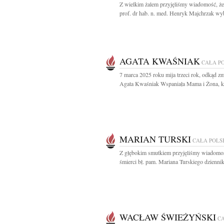
Z wielkim żalem przyjęliśmy wiadomość, że
prof. dr hab. n. med. Henryk Majchrzak wyb
AGATA KWAŚNIAK
CAŁA P
7 marca 2025 roku mija trzeci rok, odkąd zm
Agata Kwaśniak Wspaniała Mama i Żona, kt
MARIAN TURSKI
CAŁA POLS
Z głębokim smutkiem przyjęliśmy wiadomo
śmierci bł. pam. Mariana Turskiego dziennika
WACŁAW ŚWIEŻYŃSKI
C