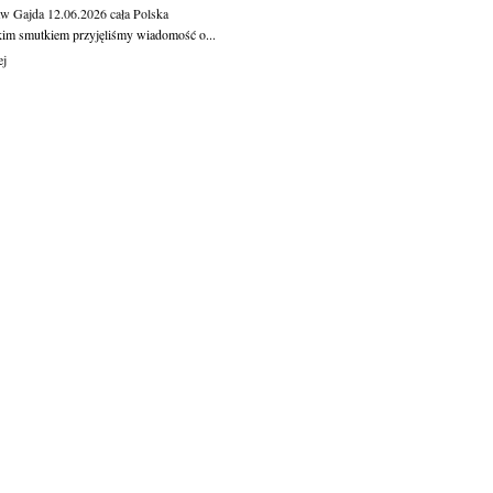
aw Gajda
12.06.2026
cała Polska
kim smutkiem przyjęliśmy wiadomość o...
ej