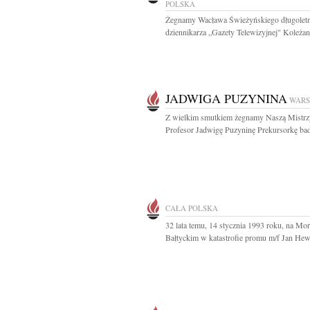
POLSKA
Żegnamy Wacława Świeżyńskiego długolet
dziennikarza „Gazety Telewizyjnej" Koleżank
JADWIGA PUZYNINA
WAR
Z wielkim smutkiem żegnamy Naszą Mistrz
Profesor Jadwigę Puzyninę Prekursorkę bad
CAŁA POLSKA
32 lata temu, 14 stycznia 1993 roku, na Mo
Bałtyckim w katastrofie promu m/f Jan Hewe