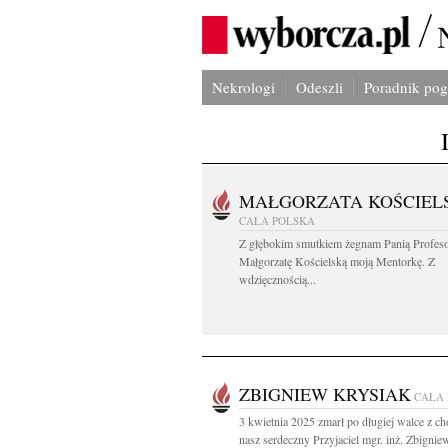
Nekrologi
Odeszli
Poradnik po
MAŁGORZATA KOŚCIEL
CAŁA POLSKA
Z głębokim smutkiem żegnam Panią Profes
Małgorzatę Kościelską moją Mentorkę. Z
wdzięcznością...
ZBIGNIEW KRYSIAK
CAŁA
3 kwietnia 2025 zmarł po długiej walce z c
nasz serdeczny Przyjaciel mgr. inż. Zbigniew