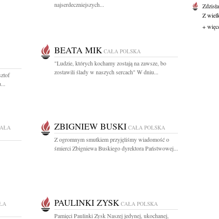
najserdeczniejszych...
Zdzisł
Z wiel
+ więc
BEATA MIK
CAŁA POLSKA
"Ludzie, których kochamy zostają na zawsze, bo
zostawili ślady w naszych sercach" W dniu...
ztof
...
ZBIGNIEW BUSKI
AŁA
CAŁA POLSKA
Z ogromnym smutkiem przyjęliśmy wiadomość o
śmierci Zbigniewa Buskiego dyrektora Państwowej...
PAULINKI ZYSK
ŁA
CAŁA POLSKA
Pamięci Paulinki Zysk Naszej jedynej, ukochanej,