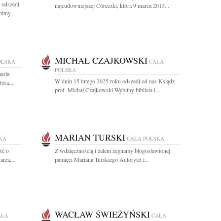
 odszedł
najcudowniejszej Córeczki, która 9 marca 2013...
itny...
MICHAŁ CZAJKOWSKI
OLSKA
CAŁA
POLSKA
arła
W dniu 15 lutego 2025 roku odszedł od nas Ksiądz
óra...
prof. Michał Czajkowski Wybitny biblista i...
MARIAN TURSKI
KA
CAŁA POLSKA
ść o
Z wdzięcznością i żalem żegnamy błogosławionej
rza,...
pamięci Mariana Turskiego Autorytet i...
WACŁAW ŚWIEŻYŃSKI
AŁA
CAŁA