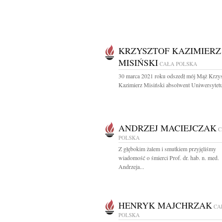
KRZYSZTOF KAZIMIERZ
MISIŃSKI
CAŁA POLSKA
30 marca 2021 roku odszedł mój Mąż Krzys
Kazimierz Misiński absolwent Uniwersytetu
ANDRZEJ MACIEJCZAK
C
POLSKA
Z głębokim żalem i smutkiem przyjęliśmy
wiadomość o śmierci Prof. dr. hab. n. med.
Andrzeja...
HENRYK MAJCHRZAK
CA
POLSKA