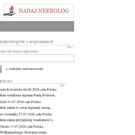
 nekrologów i wspomnień
wisko lub numer ogłoszenia:
+ szukanie zaawansowane
KROLOGI
zata Kościelska
06.08.2026
cała Polska
okim smutkiem żegnam Panią Profesor...
Rytel
31.07.2026
cała Polska
okim żalem w sercu żegnamy naszą...
ław Gomułka
27.07.2026
cała Polska
okim żalem przyjęliśmy wiadomość o...
ilecki
17.07.2026
cała Polska
 Podkarpackiego Stowarzyszenia...