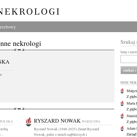
grzebowy
Inne nekrologi
Szukaj
Imię i naz
SKA
or
INNE NE
Małgor
Z głęb
Marta 
Z głęb
Stanis
RYSZARD NOWAK
 POLSKA
WARSZAWA
Z głęb
Adam P
horobą
Ryszard Nowak (1948-2025) Zmarł Ryszard
Zarząd
...
Nowak, jeden z moich najbliższych i