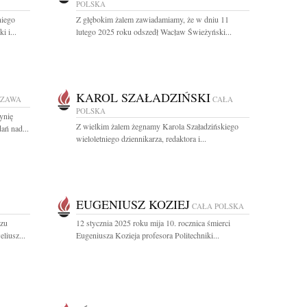
POLSKA
niego
Z głębokim żalem zawiadamiamy, że w dniu 11
i i...
lutego 2025 roku odszedł Wacław Świeżyński...
KAROL SZAŁADZIŃSKI
SZAWA
CAŁA
POLSKA
ynię
Z wielkim żalem żegnamy Karola Szaładzińskiego
ań nad...
wieloletniego dziennikarza, redaktora i...
EUGENIUSZ KOZIEJ
CAŁA POLSKA
rzu
12 stycznia 2025 roku mija 10. rocznica śmierci
liusz...
Eugeniusza Kozieja profesora Politechniki...