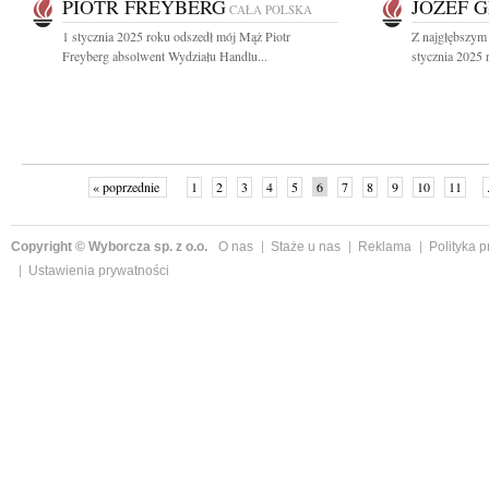
PIOTR FREYBERG
JÓZEF 
CAŁA POLSKA
1 stycznia 2025 roku odszedł mój Mąż Piotr
Z najgłębszym
Freyberg absolwent Wydziału Handlu...
stycznia 2025 
« poprzednie
1
2
3
4
5
6
7
8
9
10
11
Copyright © Wyborcza sp. z o.o.
O nas
Staże u nas
Reklama
Polityka 
Ustawienia prywatności