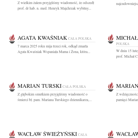
Z wielkim żalem przyjęliśmy wiadomość, że odszedł
najcudowniejsz
prof. dr hab. n. med. Henryk Majchrzak wybitny...
AGATA KWAŚNIAK
MICHAŁ
CAŁA POLSKA
POLSKA
7 marca 2025 roku mija trzeci rok, odkąd zmarła
W dniu 15 lute
Agata Kwaśniak Wspaniała Mama i Żona, która...
prof. Michał Cz
MARIAN TURSKI
MARIAN
CAŁA POLSKA
Z głębokim smutkiem przyjęliśmy wiadomość o
Z wdzięcznośc
śmierci bł. pam. Mariana Turskiego dziennikarza,...
pamięci Marian
WACŁAW ŚWIEŻYŃSKI
WACŁAW
CAŁA