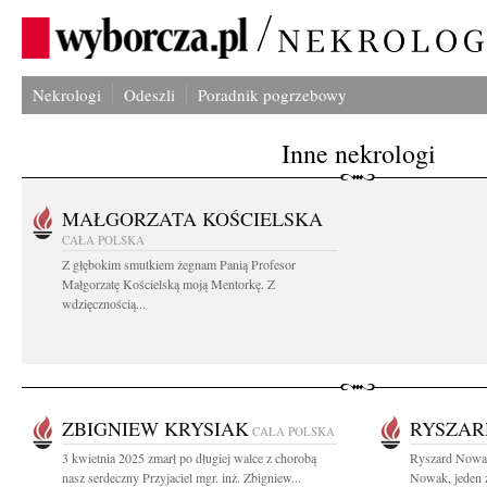
Nekrologi
Odeszli
Poradnik pogrzebowy
Inne nekrologi
MAŁGORZATA KOŚCIELSKA
CAŁA POLSKA
Z głębokim smutkiem żegnam Panią Profesor
Małgorzatę Kościelską moją Mentorkę. Z
wdzięcznością...
ZBIGNIEW KRYSIAK
RYSZAR
CAŁA POLSKA
3 kwietnia 2025 zmarł po długiej walce z chorobą
Ryszard Nowak
nasz serdeczny Przyjaciel mgr. inż. Zbigniew...
Nowak, jeden z