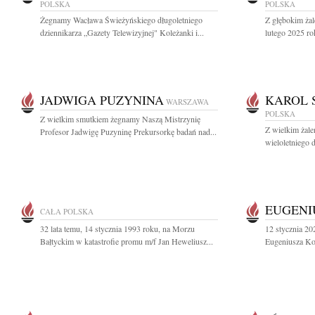
POLSKA
POLSKA
Żegnamy Wacława Świeżyńskiego długoletniego
Z głębokim ża
dziennikarza „Gazety Telewizyjnej" Koleżanki i...
lutego 2025 ro
JADWIGA PUZYNINA
KAROL 
WARSZAWA
POLSKA
Z wielkim smutkiem żegnamy Naszą Mistrzynię
Z wielkim żal
Profesor Jadwigę Puzyninę Prekursorkę badań nad...
wieloletniego d
EUGENI
CAŁA POLSKA
32 lata temu, 14 stycznia 1993 roku, na Morzu
12 stycznia 20
Bałtyckim w katastrofie promu m/f Jan Heweliusz...
Eugeniusza Koz