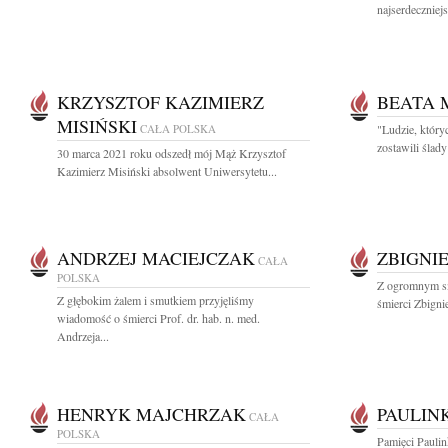
najserdeczniejs
KRZYSZTOF KAZIMIERZ
BEATA 
MISIŃSKI
CAŁA POLSKA
"Ludzie, który
zostawili ślad
30 marca 2021 roku odszedł mój Mąż Krzysztof
Kazimierz Misiński absolwent Uniwersytetu...
ANDRZEJ MACIEJCZAK
ZBIGNI
CAŁA
POLSKA
Z ogromnym s
Z głębokim żalem i smutkiem przyjęliśmy
śmierci Zbigni
wiadomość o śmierci Prof. dr. hab. n. med.
Andrzeja...
HENRYK MAJCHRZAK
PAULIN
CAŁA
POLSKA
Pamięci Paulin