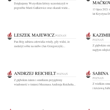
MAĆKO
Dziękujemy Wszystkim którzy uczestniczyli w
pogrzebie Marii Gałkiewicz oraz okazali wiele...
13 lipca 2021
lat Krystyna 
LESZEK MAJEWICZ
KAZIMI
POZNAŃ
POZNAŃ
Pan Bóg zabiera człowieka wtedy, gdy widzi, że
Z głębokim sm
zasłużył sobie na niebo (Jan Grzegorczyk)...
nagłym odejści
ANDRZEJ REICHELT
SABINA
POZNAŃ
POZNAŃ
Z głębokim żalem i smutkiem przyjęliśmy
Z wielkim sm
wiadomość o śmierci Mecenasa Andrzeja Reichelta...
i teściową Sab