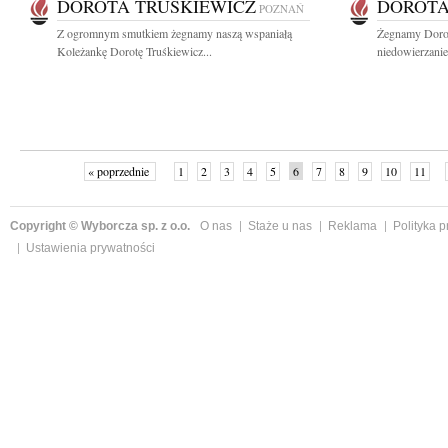
DOROTA TRUŚKIEWICZ
DOROTA
POZNAŃ
Z ogromnym smutkiem żegnamy naszą wspaniałą
Żegnamy Dorot
Koleżankę Dorotę Truśkiewicz...
niedowierzanie
« poprzednie
1
2
3
4
5
6
7
8
9
10
11
Copyright © Wyborcza sp. z o.o.
O nas
Staże u nas
Reklama
Polityka 
Ustawienia prywatności