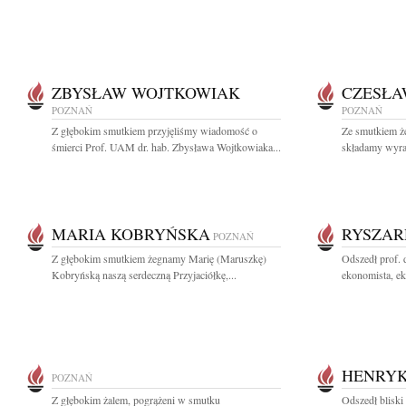
ZBYSŁAW WOJTKOWIAK
CZESŁA
POZNAŃ
POZNAŃ
Z głębokim smutkiem przyjęliśmy wiadomość o
Ze smutkiem 
śmierci Prof. UAM dr. hab. Zbysława Wojtkowiaka...
składamy wyraz
MARIA KOBRYŃSKA
RYSZAR
POZNAŃ
Z głębokim smutkiem żegnamy Marię (Maruszkę)
Odszedł prof.
Kobryńską naszą serdeczną Przyjaciółkę,...
ekonomista, ek
HENRYK
POZNAŃ
Z głębokim żalem, pogrążeni w smutku
Odszedł blisk