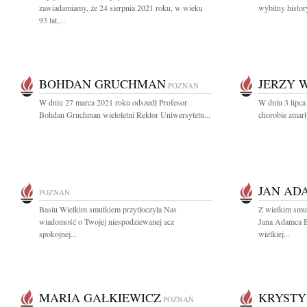
zawiadamiamy, że 24 sierpnia 2021 roku, w wieku
wybitny history
93 lat,...
BOHDAN GRUCHMAN
JERZY 
POZNAŃ
W dniu 27 marca 2021 roku odszedł Profesor
W dniu 3 lipca 
Bohdan Gruchman wieloletni Rektor Uniwersytetu...
chorobie zmarł 
JAN AD
POZNAŃ
Basiu Wielkim smutkiem przytłoczyła Nas
Z wielkim smu
wiadomość o Twojej niespodziewanej acz
Jana Adamca 
spokojnej...
wielkiej...
MARIA GAŁKIEWICZ
KRYSTY
POZNAŃ