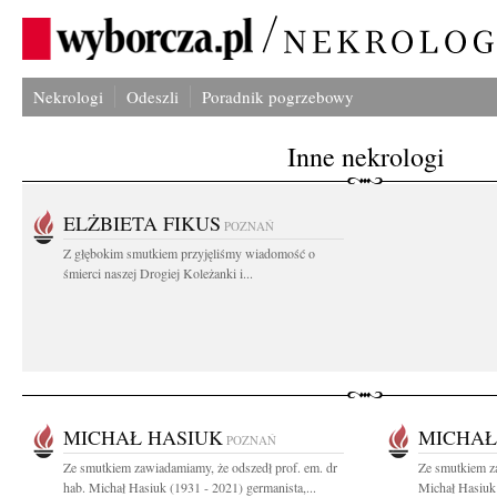
Nekrologi
Odeszli
Poradnik pogrzebowy
Inne nekrologi
ELŻBIETA FIKUS
POZNAŃ
Z głębokim smutkiem przyjęliśmy wiadomość o
śmierci naszej Drogiej Koleżanki i...
MICHAŁ HASIUK
MICHAŁ
POZNAŃ
Ze smutkiem zawiadamiamy, że odszedł prof. em. dr
Ze smutkiem za
hab. Michał Hasiuk (1931 - 2021) germanista,...
Michał Hasiuk 