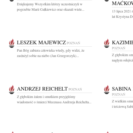
MAĆKO
Dziękujemy Wszystkim którzy uczestniczyli w
pogrzebie Marii Gałkiewicz oraz okazali wiele...
13 lipca 2021
lat Krystyna 
LESZEK MAJEWICZ
KAZIMI
POZNAŃ
POZNAŃ
Pan Bóg zabiera człowieka wtedy, gdy widzi, że
Z głębokim sm
zasłużył sobie na niebo (Jan Grzegorczyk)...
nagłym odejści
ANDRZEJ REICHELT
SABINA
POZNAŃ
POZNAŃ
Z głębokim żalem i smutkiem przyjęliśmy
Z wielkim sm
wiadomość o śmierci Mecenasa Andrzeja Reichelta...
i teściową Sab