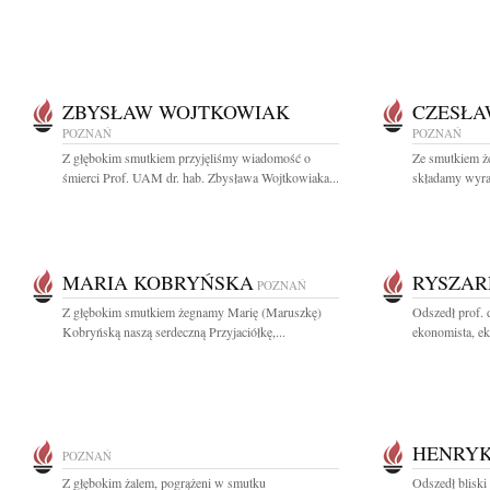
ZBYSŁAW WOJTKOWIAK
CZESŁA
POZNAŃ
POZNAŃ
Z głębokim smutkiem przyjęliśmy wiadomość o
Ze smutkiem 
śmierci Prof. UAM dr. hab. Zbysława Wojtkowiaka...
składamy wyraz
MARIA KOBRYŃSKA
RYSZAR
POZNAŃ
Z głębokim smutkiem żegnamy Marię (Maruszkę)
Odszedł prof.
Kobryńską naszą serdeczną Przyjaciółkę,...
ekonomista, ek
HENRYK
POZNAŃ
Z głębokim żalem, pogrążeni w smutku
Odszedł blisk