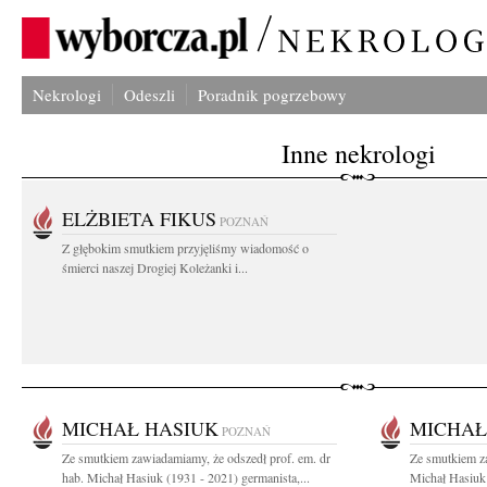
Nekrologi
Odeszli
Poradnik pogrzebowy
Inne nekrologi
ELŻBIETA FIKUS
POZNAŃ
Z głębokim smutkiem przyjęliśmy wiadomość o
śmierci naszej Drogiej Koleżanki i...
MICHAŁ HASIUK
MICHAŁ
POZNAŃ
Ze smutkiem zawiadamiamy, że odszedł prof. em. dr
Ze smutkiem za
hab. Michał Hasiuk (1931 - 2021) germanista,...
Michał Hasiuk 