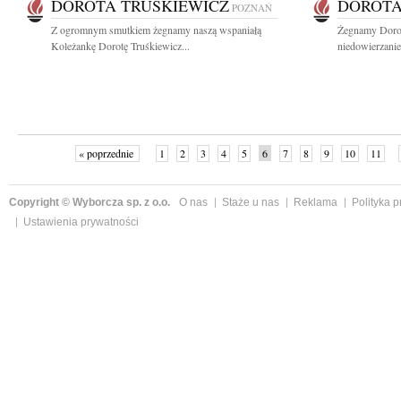
DOROTA TRUŚKIEWICZ
DOROTA
POZNAŃ
Z ogromnym smutkiem żegnamy naszą wspaniałą
Żegnamy Dorot
Koleżankę Dorotę Truśkiewicz...
niedowierzanie
« poprzednie
1
2
3
4
5
6
7
8
9
10
11
Copyright © Wyborcza sp. z o.o.
O nas
Staże u nas
Reklama
Polityka 
Ustawienia prywatności