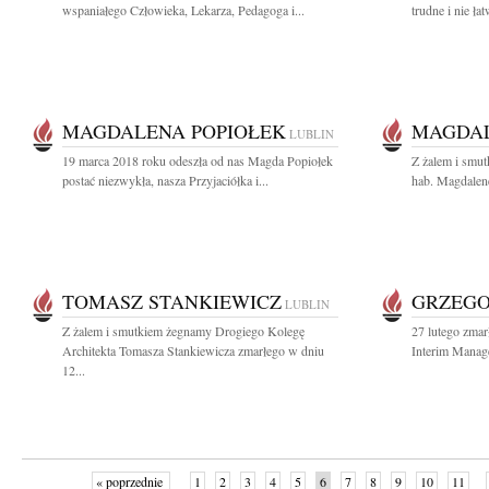
wspaniałego Człowieka, Lekarza, Pedagoga i...
trudne i nie ła
MAGDALENA POPIOŁEK
MAGDAL
LUBLIN
19 marca 2018 roku odeszła od nas Magda Popiołek
Z żalem i smu
postać niezwykła, nasza Przyjaciółka i...
hab. Magdalenę
TOMASZ STANKIEWICZ
GRZEGO
LUBLIN
Z żalem i smutkiem żegnamy Drogiego Kolegę
27 lutego zmar
Architekta Tomasza Stankiewicza zmarłego w dniu
Interim Manage
12...
« poprzednie
1
2
3
4
5
6
7
8
9
10
11