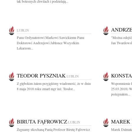
tak bolesnych chwilach i podzielają...
ANDRZE
LUBLIN
Panu Ordynatorowi Markowi Sawickiemu Panu
"Można odejść 
Doktorowi Andrzejowi Jabłonce Wszystkim
Jan Twardowski
Lekarzom...
TEODOR PYSZNIAK
KONSTA
LUBLIN
Z głębokim żalem przyjęliśmy wiadomość, że w dniu
Wspomnienie K
8 maja 2018 roku zmarł mgr inż. Teodor...
25.03.2018) W 
pożegnałem...
BIRUTA FĄFROWICZ
MAREK
LUBLIN
Żegnamy ukochaną Panią Profesor Birutę Fąfrowicz
Marek Dalmata