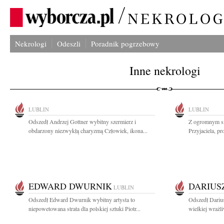
Nekrologi
Odeszli
Poradnik pogrzebowy
Inne nekrologi
LUBLIN
LUBLIN
Odszedł Andrzej Gottner wybitny szermierz i
Z ogromnym s
obdarzony niezwykłą charyzmą Człowiek, ikona...
Przyjaciela, pr
EDWARD DWURNIK
DARIUS
LUBLIN
Odszedł Edward Dwurnik wybitny artysta to
Odszedł Dariu
niepowetowana strata dla polskiej sztuki Piotr...
wielkiej wrażli