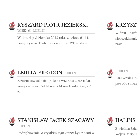
RYSZARD PIOTR JEZIERSKI
KRZYSZ
WIEK: 61
LUBLIN
W dniu 1 paźdz
W dniu 4 października 2018 roku w wieku 61 lat,
nieoczekiwanie
zmarł Ryszard Piotr Jezierski oficer WP w stanie...
nasz...
EMILIA PIEGDOŃ
LUBLIN
LUBLIN
Pani Annie Ch
Z żalem zawiadamiamy, że 27 września 2018 roku
powodu śmierc
zmarła w wieku 84 lat nasza Mama Emilia Piegdoń
z...
STANISŁAW JACEK SZACAWY
HALINS
LUBLIN
Z wielkim żal
Podziękowanie Wszystkim, tym którzy byli z nami w
Wójcik Marysi,