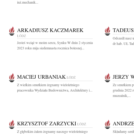
inż.mechanik...
ARKADIUSZ KACZMAREK
TADEUS
ŁÓDŹ
Odszedł nasz u
Jesteś wciąż w moim sercu, Synku W dniu 2 stycznia
dr hab. UŁ Tad
2023 roku mija siedemnasta rocznica bolesnej...
MACIEJ URBANIAK
JERZY 
ŁÓDŹ
Z wielkim smutkiem żegnamy wieloletniego
Ze smutkiem p
pracownika Wydziału Budownictwa, Architektury i...
grudnia 2022 
muzealnik,...
KRZYSZTOF ZARZYCKI
ANDRZE
ŁÓDŹ
Z głębokim żalem żegnamy naszego wieloletniego
Składamy serd