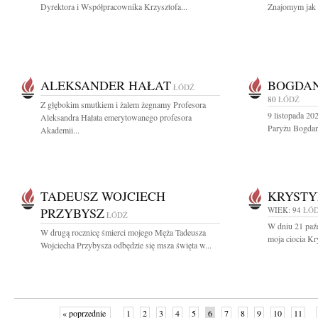
Dyrektora i Współpracownika Krzysztofa...
Znajomym jak r
ALEKSANDER HAŁAT
BOGDA
ŁÓDŹ
80
ŁÓDŹ
Z głębokim smutkiem i żalem żegnamy Profesora
9 listopada 20
Aleksandra Hałata emerytowanego profesora
Paryżu Bogdan 
Akademii...
TADEUSZ WOJCIECH
KRYSTY
PRZYBYSZ
WIEK: 94
ŁÓ
ŁÓDŹ
W dniu 21 paźd
W drugą rocznicę śmierci mojego Męża Tadeusza
moja ciocia K
Wojciecha Przybysza odbędzie się msza święta w...
« poprzednie
1
2
3
4
5
6
7
8
9
10
11