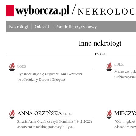
Nekrologi
Odeszli
Poradnik pogrzebowy
Inne nekrologi
ŁÓDŹ
ŁÓDŹ
Mamo czy byłaś
Być może stało się najgorsze. Ani i Arturowi
Ciebie zegarmis
współczujemy Dorota i Grzegorz
ANNA ORZIŃSKA
MIECZY
ŁÓDŹ
Zmarła Anna Orzińska czyli Dominika (1942-2023)
"Coś ... gdzie
absolwentka łódzkiej polonistyki Była...
odszedł Mieczy