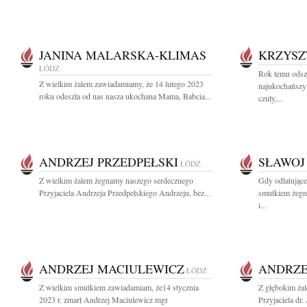
JANINA MALARSKA-KLIMAS
KRZYSZ
ŁÓDŹ
Rok temu odsz
Z wielkim żalem zawiadamiamy, że 14 lutego 2023
najukochańszy 
roku odeszła od nas nasza ukochana Mama, Babcia...
czuły,...
ANDRZEJ PRZEDPEŁSKI
SŁAWOJ
ŁÓDŹ
Z wielkim żalem żegnamy naszego serdecznego
Gdy odlatujące
Przyjaciela Andrzeja Przedpełskiego Andrzeju, bez...
smutkiem żegn
i...
ANDRZEJ MACIULEWICZ
ANDRZE
ŁÓDŹ
Z wielkim smutkiem zawiadamiam, że14 stycznia
Z głębokim ża
2023 r. zmarł Andrzej Maciulewicz mgr
Przyjaciela dr.