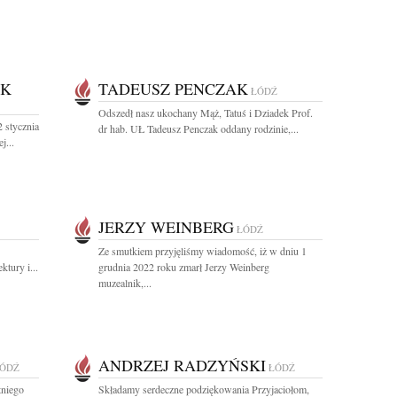
EK
TADEUSZ PENCZAK
ŁÓDŹ
Odszedł nasz ukochany Mąż, Tatuś i Dziadek Prof.
 stycznia
dr hab. UŁ Tadeusz Penczak oddany rodzinie,...
j...
JERZY WEINBERG
ŁÓDŹ
Ze smutkiem przyjęliśmy wiadomość, iż w dniu 1
tury i...
grudnia 2022 roku zmarł Jerzy Weinberg
muzealnik,...
ANDRZEJ RADZYŃSKI
ÓDŹ
ŁÓDŹ
tniego
Składamy serdeczne podziękowania Przyjaciołom,