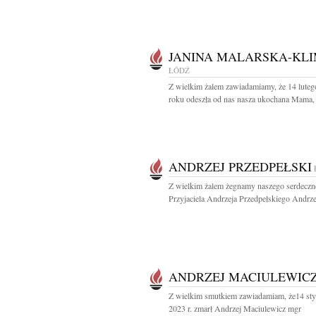
JANINA MALARSKA-KL
ŁÓDŹ
Z wielkim żalem zawiadamiamy, że 14 lute
roku odeszła od nas nasza ukochana Mama, 
ANDRZEJ PRZEDPEŁSKI
Z wielkim żalem żegnamy naszego serdecz
Przyjaciela Andrzeja Przedpełskiego Andrzej
ANDRZEJ MACIULEWIC
Z wielkim smutkiem zawiadamiam, że14 sty
2023 r. zmarł Andrzej Maciulewicz mgr