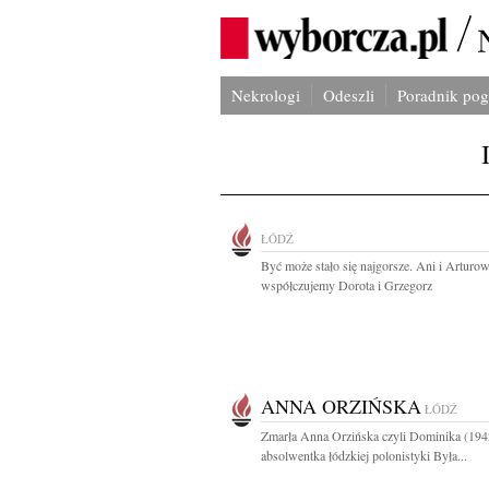
Nekrologi
Odeszli
Poradnik po
ŁÓDŹ
Być może stało się najgorsze. Ani i Arturow
współczujemy Dorota i Grzegorz
ANNA ORZIŃSKA
ŁÓDŹ
Zmarła Anna Orzińska czyli Dominika (19
absolwentka łódzkiej polonistyki Była...