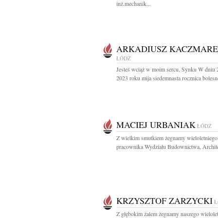
inż.mechanik...
ARKADIUSZ KACZMAR
ŁÓDŹ
Jesteś wciąż w moim sercu, Synku W dniu 2
2023 roku mija siedemnasta rocznica bolesne
MACIEJ URBANIAK
ŁÓDŹ
Z wielkim smutkiem żegnamy wieloletniego
pracownika Wydziału Budownictwa, Architek
KRZYSZTOF ZARZYCKI
Ł
Z głębokim żalem żegnamy naszego wielole