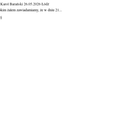
 Karol Barański
26.05.2026
Łódź
okim żalem zawiadamiamy, że w dniu 21...
ej