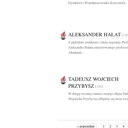
Dyrektora i Współpracownika Krzysztofa...
ALEKSANDER HAŁAT
ŁÓ
Z głębokim smutkiem i żalem żegnamy Prof
Aleksandra Hałata emerytowanego profesor
Akademii...
TADEUSZ WOJCIECH
PRZYBYSZ
ŁÓDŹ
W drugą rocznicę śmierci mojego Męża Tad
Wojciecha Przybysza odbędzie się msza świę
« poprzednie
1
2
3
4