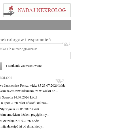
 nekrologów i wspomnień
wisko lub numer ogłoszenia:
+ szukanie zaawansowane
KROLOGI
wa Jankiewicz-Ferszt
wiek: 85
23.07.2026
Łódź
okim żalem zawiadamiam, że w wieku 85...
j Szereda
14.07.2026
Łódź
8 lipca 2026 roku odszedł od nas...
Styczyński
28.05.2026
Łódź
okim smutkiem i żalem przyjęliśmy...
z Gwizdała
27.05.2026
Łódź
 mija dziesięć lat od dnia, kiedy...