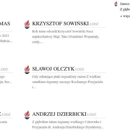
Janusz
Z głęb
+ więc
IMAS
KRZYSZTOF SOWIŃSKI
ŁÓDŹ
Rok temu odszedł Krzysztof Sowiński Nasz
go 2023
najukochańszy Mąż, Tata i Dziadziuś Wspaniały,
Babcia...
czuły,...
SŁAWOJ OLCZYK
ŁÓDŹ
ŁÓDŹ
nego
Gdy odlatujące ptaki żegnaliśmy razem Z wielkim
u, bez...
smutkiem żegnamy naszego Kochanego Przyjaciela
i...
Z
ANDRZEJ DZIERBICKI
ŁÓDŹ
ŁÓDŹ
cznia
Z głębokim żalem żegnamy wielkiego Człowieka i
Przyjaciela dr. Andrzeja Dzierbickiego Dyrektorzy...