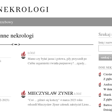
grzebowy
Inne nekrologi
Szukaj
Imię i naz
ŁÓDŹ
Mamo czy byłaś jasna i gotowa, gdy przyszedł po
i
Ciebie zegarmistrz światła purpurowy? ...zgasły...
INNE NE
Czesła
Z głęb
Andrze
W dniu 
MIECZYSŁAW ZYNER
ŁÓDŹ
Marek 
Z głęb
42-2023)
"Coś ... gdzieś się kończy" 4 marca 2023 roku
odszedł Mieczysław Zyner członek założyciel Lions...
Bartos
Dzisiaj